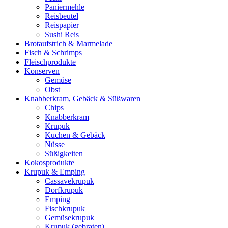
Paniermehle
Reisbeutel
Reispapier
Sushi Reis
Brotaufstrich & Marmelade
Fisch & Schrimps
Fleischprodukte
Konserven
Gemüse
Obst
Knabberkram, Gebäck & Süßwaren
Chips
Knabberkram
Krupuk
Kuchen & Gebäck
Nüsse
Süßigkeiten
Kokosprodukte
Krupuk & Emping
Cassavekrupuk
Dorfkrupuk
Emping
Fischkrupuk
Gemüsekrupuk
Krupuk (gebraten)