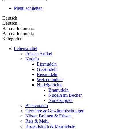
Menü schließen
Deutsch
Deutsch
.
Bahasa Indonesia
Bahasa Indonesia
Kategorien
Lebensmittel
Frische Artikel
Nudeln
Eiernudeln
Glasnudeln
Reisnudeln
Weizennudeln
Nudelgerichte
Bratnudeln
Nudeln im Becher
Nudelsuppen
Backzutaten
Gewürze & Gewürzmischungen
Nüsse, Bohnen & Erbsen
Reis & Mehl
Brotaufstrich & Marmelade