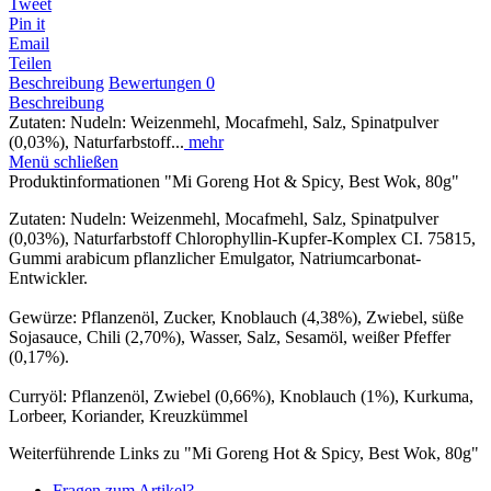
Tweet
Pin it
Email
Teilen
Beschreibung
Bewertungen
0
Beschreibung
Zutaten: Nudeln: Weizenmehl, Mocafmehl, Salz, Spinatpulver
(0,03%), Naturfarbstoff...
mehr
Menü schließen
Produktinformationen "Mi Goreng Hot & Spicy, Best Wok, 80g"
Zutaten: Nudeln: Weizenmehl, Mocafmehl, Salz, Spinatpulver
(0,03%), Naturfarbstoff Chlorophyllin-Kupfer-Komplex CI. 75815,
Gummi arabicum pflanzlicher Emulgator, Natriumcarbonat-
Entwickler.
Gewürze: Pflanzenöl, Zucker, Knoblauch (4,38%), Zwiebel, süße
Sojasauce, Chili (2,70%), Wasser, Salz, Sesamöl, weißer Pfeffer
(0,17%).
Curryöl: Pflanzenöl, Zwiebel (0,66%), Knoblauch (1%), Kurkuma,
Lorbeer, Koriander, Kreuzkümmel
Weiterführende Links zu "Mi Goreng Hot & Spicy, Best Wok, 80g"
Fragen zum Artikel?