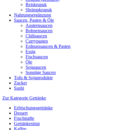
Reiskrupuk
Shrimpkrupuk
Nahrungsergänzung
Saucen, Pasten & Öle
Austernsaucen
Bohnensaucen
Chilisaucen
Currypasten
Erdnusssaucen & Pasten
Essig
Fischsaucen
Öle
Sojasaucen
Sonstige Saucen
Tofu & Sojaprodukte
Zucker
Sushi
Zur Kategorie Getränke
Erfrischungsgetränke
Dessert
Fruchtsäfte
Getränkesirup
Kaffee