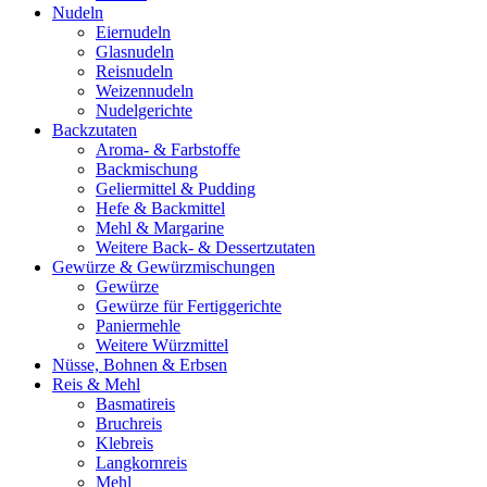
Nudeln
Eiernudeln
Glasnudeln
Reisnudeln
Weizennudeln
Nudelgerichte
Backzutaten
Aroma- & Farbstoffe
Backmischung
Geliermittel & Pudding
Hefe & Backmittel
Mehl & Margarine
Weitere Back- & Dessertzutaten
Gewürze & Gewürzmischungen
Gewürze
Gewürze für Fertiggerichte
Paniermehle
Weitere Würzmittel
Nüsse, Bohnen & Erbsen
Reis & Mehl
Basmatireis
Bruchreis
Klebreis
Langkornreis
Mehl