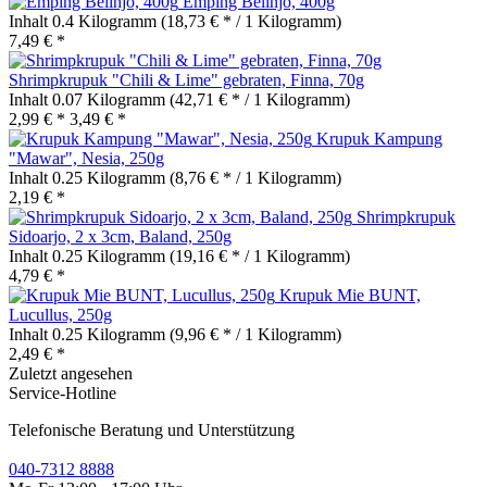
Emping Belinjo, 400g
Inhalt
0.4 Kilogramm
(18,73 € * / 1 Kilogramm)
7,49 € *
Shrimpkrupuk "Chili & Lime" gebraten, Finna, 70g
Inhalt
0.07 Kilogramm
(42,71 € * / 1 Kilogramm)
2,99 € *
3,49 € *
Krupuk Kampung
"Mawar", Nesia, 250g
Inhalt
0.25 Kilogramm
(8,76 € * / 1 Kilogramm)
2,19 € *
Shrimpkrupuk
Sidoarjo, 2 x 3cm, Baland, 250g
Inhalt
0.25 Kilogramm
(19,16 € * / 1 Kilogramm)
4,79 € *
Krupuk Mie BUNT,
Lucullus, 250g
Inhalt
0.25 Kilogramm
(9,96 € * / 1 Kilogramm)
2,49 € *
Zuletzt angesehen
Service-Hotline
Telefonische Beratung und Unterstützung
040-7312 8888