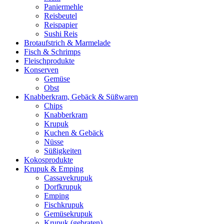
Paniermehle
Reisbeutel
Reispapier
Sushi Reis
Brotaufstrich & Marmelade
Fisch & Schrimps
Fleischprodukte
Konserven
Gemüse
Obst
Knabberkram, Gebäck & Süßwaren
Chips
Knabberkram
Krupuk
Kuchen & Gebäck
Nüsse
Süßigkeiten
Kokosprodukte
Krupuk & Emping
Cassavekrupuk
Dorfkrupuk
Emping
Fischkrupuk
Gemüsekrupuk
Krupuk (gebraten)