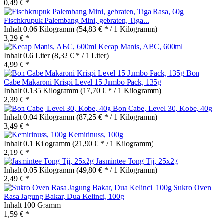
0,49 € *
Fischkrupuk Palembang Mini, gebraten, Tiga...
Inhalt
0.06 Kilogramm
(54,83 € * / 1 Kilogramm)
3,29 € *
Kecap Manis, ABC, 600ml
Inhalt
0.6 Liter
(8,32 € * / 1 Liter)
4,99 € *
Bon
Cabe Makaroni Krispi Level 15 Jumbo Pack, 135g
Inhalt
0.135 Kilogramm
(17,70 € * / 1 Kilogramm)
2,39 € *
Bon Cabe, Level 30, Kobe, 40g
Inhalt
0.04 Kilogramm
(87,25 € * / 1 Kilogramm)
3,49 € *
Kemirinuss, 100g
Inhalt
0.1 Kilogramm
(21,90 € * / 1 Kilogramm)
2,19 € *
Jasmintee Tong Tji, 25x2g
Inhalt
0.05 Kilogramm
(49,80 € * / 1 Kilogramm)
2,49 € *
Sukro Oven
Rasa Jagung Bakar, Dua Kelinci, 100g
Inhalt
100 Gramm
1,59 € *