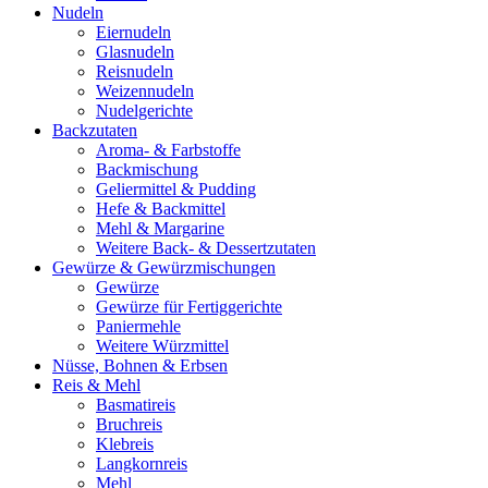
Nudeln
Eiernudeln
Glasnudeln
Reisnudeln
Weizennudeln
Nudelgerichte
Backzutaten
Aroma- & Farbstoffe
Backmischung
Geliermittel & Pudding
Hefe & Backmittel
Mehl & Margarine
Weitere Back- & Dessertzutaten
Gewürze & Gewürzmischungen
Gewürze
Gewürze für Fertiggerichte
Paniermehle
Weitere Würzmittel
Nüsse, Bohnen & Erbsen
Reis & Mehl
Basmatireis
Bruchreis
Klebreis
Langkornreis
Mehl