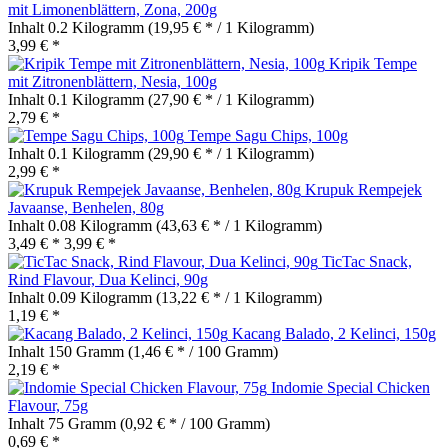
mit Limonenblättern, Zona, 200g
Inhalt
0.2 Kilogramm
(19,95 € * / 1 Kilogramm)
3,99 € *
Kripik Tempe
mit Zitronenblättern, Nesia, 100g
Inhalt
0.1 Kilogramm
(27,90 € * / 1 Kilogramm)
2,79 € *
Tempe Sagu Chips, 100g
Inhalt
0.1 Kilogramm
(29,90 € * / 1 Kilogramm)
2,99 € *
Krupuk Rempejek
Javaanse, Benhelen, 80g
Inhalt
0.08 Kilogramm
(43,63 € * / 1 Kilogramm)
3,49 € *
3,99 € *
TicTac Snack,
Rind Flavour, Dua Kelinci, 90g
Inhalt
0.09 Kilogramm
(13,22 € * / 1 Kilogramm)
1,19 € *
Kacang Balado, 2 Kelinci, 150g
Inhalt
150 Gramm
(1,46 € * / 100 Gramm)
2,19 € *
Indomie Special Chicken
Flavour, 75g
Inhalt
75 Gramm
(0,92 € * / 100 Gramm)
0,69 € *