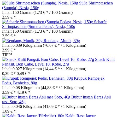
Süße Shrimptaschen
(Sumpia), Nesia, 150g
Inhalt
150 Gramm
(1,73 € * / 100 Gramm)
2,59 € *
Scharfe
Shrimptaschen (Sumpia Pedas), Nesia, 150g
Inhalt
150 Gramm
(1,73 € * / 100 Gramm)
2,59 € *
Rendang, Munik, 39g
Inhalt
0.039 Kilogramm
(76,67 € * / 1 Kilogramm)
2,99 € *
TIPP!
Snack Kulit
Pangsit, Bon Cabe, Level 10, Kobe, 27g
Inhalt
0.027 Kilogramm
(14,44 € * / 1 Kilogramm)
0,39 € *
0,49 € *
Krupuk Rempejek
Pedis, Benhelen, 80g
Inhalt
0.08 Kilogramm
(44,88 € * / 1 Kilogramm)
3,59 € *
4,19 € *
Bubur Instan Beras Asli
rasa Soto, 46g
Inhalt
0.046 Kilogramm
(41,09 € * / 1 Kilogramm)
1,89 € *
Kaldu Rasa Jamur