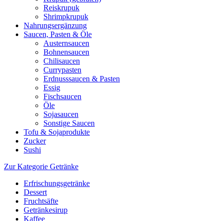
Reiskrupuk
Shrimpkrupuk
Nahrungsergänzung
Saucen, Pasten & Öle
Austernsaucen
Bohnensaucen
Chilisaucen
Currypasten
Erdnusssaucen & Pasten
Essig
Fischsaucen
Öle
Sojasaucen
Sonstige Saucen
Tofu & Sojaprodukte
Zucker
Sushi
Zur Kategorie Getränke
Erfrischungsgetränke
Dessert
Fruchtsäfte
Getränkesirup
Kaffee