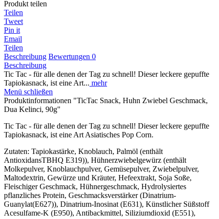
Produkt teilen
Teilen
Tweet
Pin it
Email
Teilen
Beschreibung
Bewertungen
0
Beschreibung
Tic Tac - für alle denen der Tag zu schnell! Dieser leckere gepuffte
Tapiokasnack, ist eine Art...
mehr
Menü schließen
Produktinformationen "TicTac Snack, Huhn Zwiebel Geschmack,
Dua Kelinci, 90g"
Tic Tac - für alle denen der Tag zu schnell! Dieser leckere gepuffte
Tapiokasnack, ist eine Art Asiatisches Pop Corn.
Zutaten: Tapiokastärke, Knoblauch, Palmöl (enthält
AntioxidansTBHQ E319)), Hühnerzwiebelgewürz (enthält
Molkepulver, Knoblauchpulver, Gemüsepulver, Zwiebelpulver,
Maltodextrin, Gewürze und Kräuter, Hefeextrakt, Soja Soße,
Fleischiger Geschmack, Hühnergeschmack, Hydrolysiertes
pflanzliches Protein, Geschmacksverstärker (Dinatrium-
Guanylat(E627)), Dinatrium-Inosinat (E631), Künstlicher Süßstoff
Acesulfame-K (E950), Antibackmittel, Siliziumdioxid (E551),