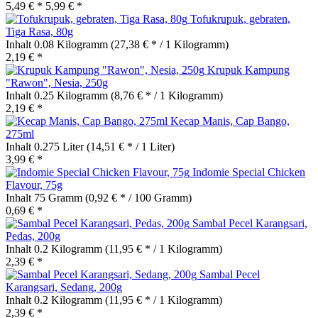
5,49 € *
5,99 € *
Tofukrupuk, gebraten,
Tiga Rasa, 80g
Inhalt
0.08 Kilogramm
(27,38 € * / 1 Kilogramm)
2,19 € *
Krupuk Kampung
"Rawon", Nesia, 250g
Inhalt
0.25 Kilogramm
(8,76 € * / 1 Kilogramm)
2,19 € *
Kecap Manis, Cap Bango,
275ml
Inhalt
0.275 Liter
(14,51 € * / 1 Liter)
3,99 € *
Indomie Special Chicken
Flavour, 75g
Inhalt
75 Gramm
(0,92 € * / 100 Gramm)
0,69 € *
Sambal Pecel Karangsari,
Pedas, 200g
Inhalt
0.2 Kilogramm
(11,95 € * / 1 Kilogramm)
2,39 € *
Sambal Pecel
Karangsari, Sedang, 200g
Inhalt
0.2 Kilogramm
(11,95 € * / 1 Kilogramm)
2,39 € *