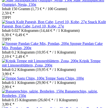
Süße Shrimptaschen
(Sumpia), Nesia, 150g
Inhalt
150 Gramm
(1,73 € * / 100 Gramm)
2,59 € *
TIPP!
Snack Kulit
Pangsit, Bon Cabe, Level 10, Kobe, 27g
Inhalt
0.027 Kilogramm
(14,44 € * / 1 Kilogramm)
0,39 € *
0,49 € *
TIPP!
Sponge Pandan Cake
Mix, Pondan, 200g
Inhalt
0.2 Kilogramm
(10,95 € * / 1 Kilogramm)
2,19 € *
2,49 € *
Kripik Tempe
mit Limonenblättern, Zona, 200g
Inhalt
0.2 Kilogramm
(19,95 € * / 1 Kilogramm)
3,99 € *
Tempe Sagu Chips, 100g
Inhalt
0.1 Kilogramm
(29,90 € * / 1 Kilogramm)
2,99 € *
Bananenchips, salzig,
Benhelen, 150g
Inhalt
0.15 Kilogramm
(26,60 € * / 1 Kilogramm)
3,99 € *