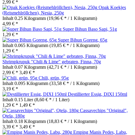
2,99 € *
Opak Koekjes
(Reismehlröllchen), Nesia, 250g
Inhalt
0.25 Kilogramm
(19,96 € * / 1 Kilogramm)
4,99 € *
Super Bihun Baso Sapi, 51g
1,29 € *
Super Bihun Goreng, 65g
Inhalt
0.065 Kilogramm
(19,85 € * / 1 Kilogramm)
1,29 € *
Shrimpkrupuk "Chili & Lime" gebraten, Finna, 70g
Inhalt
0.07 Kilogramm
(42,71 € * / 1 Kilogramm)
2,99 € *
3,49 € *
Chili, grün, 95g
Inhalt
0.095 Kilogramm
(33,58 € * / 1 Kilogramm)
3,19 € *
Destillierter Essig, DIXI 150ml
Inhalt
0.15 Liter
(8,60 € * / 1 Liter)
1,29 € *
1,49 € *
Cassavechips "Original",
Qtela, 180g
Inhalt
0.18 Kilogramm
(18,83 € * / 1 Kilogramm)
3,39 € *
3,49 € *
Emping Manis Pedes, Labu,