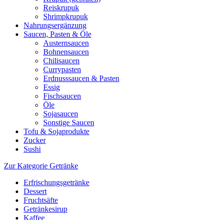
Reiskrupuk
Shrimpkrupuk
Nahrungsergänzung
Saucen, Pasten & Öle
Austernsaucen
Bohnensaucen
Chilisaucen
Currypasten
Erdnusssaucen & Pasten
Essig
Fischsaucen
Öle
Sojasaucen
Sonstige Saucen
Tofu & Sojaprodukte
Zucker
Sushi
Zur Kategorie Getränke
Erfrischungsgetränke
Dessert
Fruchtsäfte
Getränkesirup
Kaffee