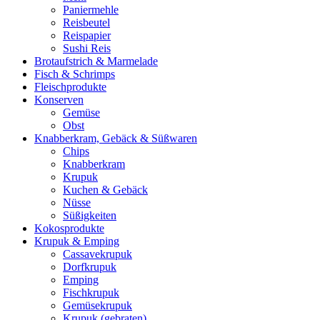
Paniermehle
Reisbeutel
Reispapier
Sushi Reis
Brotaufstrich & Marmelade
Fisch & Schrimps
Fleischprodukte
Konserven
Gemüse
Obst
Knabberkram, Gebäck & Süßwaren
Chips
Knabberkram
Krupuk
Kuchen & Gebäck
Nüsse
Süßigkeiten
Kokosprodukte
Krupuk & Emping
Cassavekrupuk
Dorfkrupuk
Emping
Fischkrupuk
Gemüsekrupuk
Krupuk (gebraten)