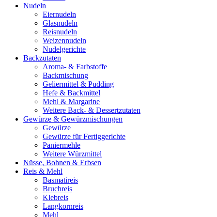
Nudeln
Eiernudeln
Glasnudeln
Reisnudeln
Weizennudeln
Nudelgerichte
Backzutaten
Aroma- & Farbstoffe
Backmischung
Geliermittel & Pudding
Hefe & Backmittel
Mehl & Margarine
Weitere Back- & Dessertzutaten
Gewürze & Gewürzmischungen
Gewürze
Gewürze für Fertiggerichte
Paniermehle
Weitere Würzmittel
Nüsse, Bohnen & Erbsen
Reis & Mehl
Basmatireis
Bruchreis
Klebreis
Langkornreis
Mehl