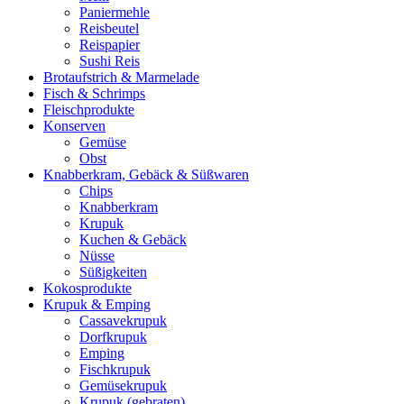
Paniermehle
Reisbeutel
Reispapier
Sushi Reis
Brotaufstrich & Marmelade
Fisch & Schrimps
Fleischprodukte
Konserven
Gemüse
Obst
Knabberkram, Gebäck & Süßwaren
Chips
Knabberkram
Krupuk
Kuchen & Gebäck
Nüsse
Süßigkeiten
Kokosprodukte
Krupuk & Emping
Cassavekrupuk
Dorfkrupuk
Emping
Fischkrupuk
Gemüsekrupuk
Krupuk (gebraten)