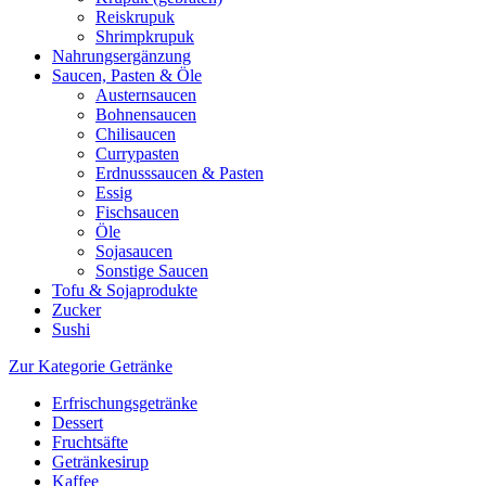
Reiskrupuk
Shrimpkrupuk
Nahrungsergänzung
Saucen, Pasten & Öle
Austernsaucen
Bohnensaucen
Chilisaucen
Currypasten
Erdnusssaucen & Pasten
Essig
Fischsaucen
Öle
Sojasaucen
Sonstige Saucen
Tofu & Sojaprodukte
Zucker
Sushi
Zur Kategorie Getränke
Erfrischungsgetränke
Dessert
Fruchtsäfte
Getränkesirup
Kaffee