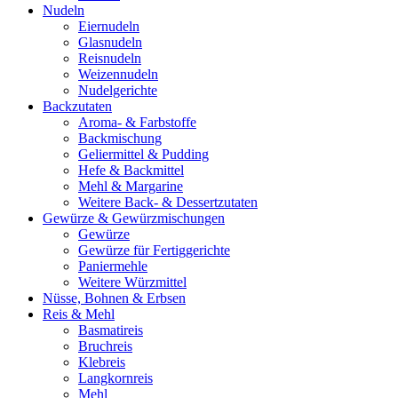
Nudeln
Eiernudeln
Glasnudeln
Reisnudeln
Weizennudeln
Nudelgerichte
Backzutaten
Aroma- & Farbstoffe
Backmischung
Geliermittel & Pudding
Hefe & Backmittel
Mehl & Margarine
Weitere Back- & Dessertzutaten
Gewürze & Gewürzmischungen
Gewürze
Gewürze für Fertiggerichte
Paniermehle
Weitere Würzmittel
Nüsse, Bohnen & Erbsen
Reis & Mehl
Basmatireis
Bruchreis
Klebreis
Langkornreis
Mehl