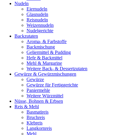
Nudeln
Eiernudeln
Glasnudeln
Reisnudeln
Weizennudeln
Nudelgerichte
Backzutaten
Aroma- & Farbstoffe
Backmischung
Geliermittel & Pudding
Hefe & Backmittel
Mehl & Margarine
Weitere Back- & Dessertzutaten
Gewürze & Gewürzmischungen
Gewürze
Gewürze für Fertiggerichte
Paniermehle
Weitere Würzmittel
Nüsse, Bohnen & Erbsen
Reis & Mehl
Basmatireis
Bruchreis
Klebreis
Langkornreis
Mehl