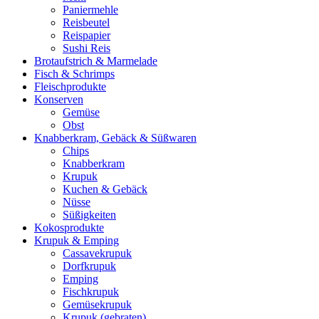
Paniermehle
Reisbeutel
Reispapier
Sushi Reis
Brotaufstrich & Marmelade
Fisch & Schrimps
Fleischprodukte
Konserven
Gemüse
Obst
Knabberkram, Gebäck & Süßwaren
Chips
Knabberkram
Krupuk
Kuchen & Gebäck
Nüsse
Süßigkeiten
Kokosprodukte
Krupuk & Emping
Cassavekrupuk
Dorfkrupuk
Emping
Fischkrupuk
Gemüsekrupuk
Krupuk (gebraten)