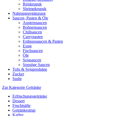
Reiskrupuk
Shrimpkrupuk
Nahrungsergänzung
Saucen, Pasten & Öle
Austernsaucen
Bohnensaucen
Chilisaucen
Currypasten
Erdnusssaucen & Pasten
Essig
Fischsaucen
Öle
Sojasaucen
Sonstige Saucen
Tofu & Sojaprodukte
Zucker
Sushi
Zur Kategorie Getränke
Erfrischungsgetränke
Dessert
Fruchtsäfte
Getränkesirup
Kaffee