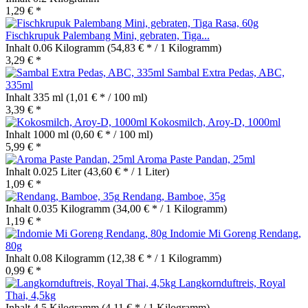
1,29 € *
Fischkrupuk Palembang Mini, gebraten, Tiga...
Inhalt
0.06 Kilogramm
(54,83 € * / 1 Kilogramm)
3,29 € *
Sambal Extra Pedas, ABC,
335ml
Inhalt
335 ml
(1,01 € * / 100 ml)
3,39 € *
Kokosmilch, Aroy-D, 1000ml
Inhalt
1000 ml
(0,60 € * / 100 ml)
5,99 € *
Aroma Paste Pandan, 25ml
Inhalt
0.025 Liter
(43,60 € * / 1 Liter)
1,09 € *
Rendang, Bamboe, 35g
Inhalt
0.035 Kilogramm
(34,00 € * / 1 Kilogramm)
1,19 € *
Indomie Mi Goreng Rendang,
80g
Inhalt
0.08 Kilogramm
(12,38 € * / 1 Kilogramm)
0,99 € *
Langkornduftreis, Royal
Thai, 4,5kg
Inhalt
4.5 Kilogramm
(4,11 € * / 1 Kilogramm)