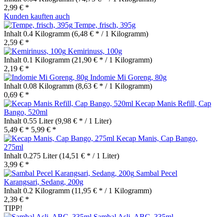
2,99 € *
Kunden kauften auch
Tempe, frisch, 395g
Inhalt
0.4 Kilogramm
(6,48 € * / 1 Kilogramm)
2,59 € *
Kemirinuss, 100g
Inhalt
0.1 Kilogramm
(21,90 € * / 1 Kilogramm)
2,19 € *
Indomie Mi Goreng, 80g
Inhalt
0.08 Kilogramm
(8,63 € * / 1 Kilogramm)
0,69 € *
Kecap Manis Refill, Cap
Bango, 520ml
Inhalt
0.55 Liter
(9,98 € * / 1 Liter)
5,49 € *
5,99 € *
Kecap Manis, Cap Bango,
275ml
Inhalt
0.275 Liter
(14,51 € * / 1 Liter)
3,99 € *
Sambal Pecel
Karangsari, Sedang, 200g
Inhalt
0.2 Kilogramm
(11,95 € * / 1 Kilogramm)
2,39 € *
TIPP!
Sambal Asli, ABC, 335ml