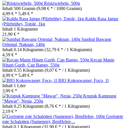
Röstzwiebeln, 500g
Inhalt
500 Gramm
(9,98 € * / 1000 Gramm)
4,99 € *
5,49 € *
Kaldu Rasa Jamur
(Pilzbrühe), Totole, 1kg
Inhalt
1 Kilogramm
21,90 € *
Sambal Bawang
Oriental, Naknan, 140g
Inhalt
0.14 Kilogramm
(32,79 € * / 1 Kilogramm)
4,59 € *
Kecap Manis
Hitam Gurih, Cap Bango, 550g
Inhalt
0.55 Kilogramm
(9,07 € * / 1 Kilogramm)
4,99 € *
5,49 € *
BIO Kokoswasser, Foco, 1l
Inhalt
1 Liter
3,99 € *
Krupuk Kampung
"Mawar", Nesia, 250g
Inhalt
0.25 Kilogramm
(8,76 € * / 1 Kilogramm)
2,19 € *
Geröstete
rote Schalotten (Sumenep), BenHelen,...
Inhalt
0.1 Kilogramm
(31,90 € * / 1 Kilogramm)