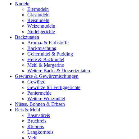
Nudeln
Eiernudeln
Glasnudeln
Reisnudeln
Weizennudeln
Nudelgerichte
Backzutaten
Aroma- & Farbstoffe
Backmischung
Geliermittel & Pudding
Hefe & Backmittel
Mehl & Margarine
Weitere Back- & Dessertzutaten
Gewürze & Gewürzmischungen
Gewürze
Gewürze für Fertiggerichte
Paniermehle
Weitere Würzmittel
Nüsse, Bohnen & Erbsen
Reis & Mehl
Basmatireis
Bruchreis
Klebreis
Langkornreis
Mehl