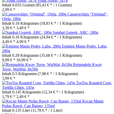
Tolak Angin, 5x7g
Inhalt
0.035 Gramm
(85,43 € * / 1 Gramm)
2,99 € *
Cassavechips "Original",
Qtela, 180g
Inhalt
0.18 Kilogramm
(18,83 € * / 1 Kilogramm)
3,39 € *
3,49 € *
Sambal Geprek, ABC, 180g
Inhalt
0.18 Kilogramm
(24,94 € * / 1 Kilogramm)
4,49 € *
4,99 € *
Emping Manis Pedes, Labu,
280g
Inhalt
0.28 Kilogramm
(35,68 € * / 1 Kilogramm)
9,99 € *
10,99 € *
Reisnudeln Kway
Teow, WaiWai, 8x50g
Inhalt
0.5 Kilogramm
(7,98 € * / 1 Kilogramm)
3,99 € *
TosTos Roasted Corn,
Tortilla Chips, 145g
Inhalt
0.145 Kilogramm
(12,34 € * / 1 Kilogramm)
1,79 € *
2,49 € *
Kecap Manis
Pedas Rawit, Cap Bango, 135ml
Inhalt
0.135 Liter
(11,78 € * / 1 Liter)