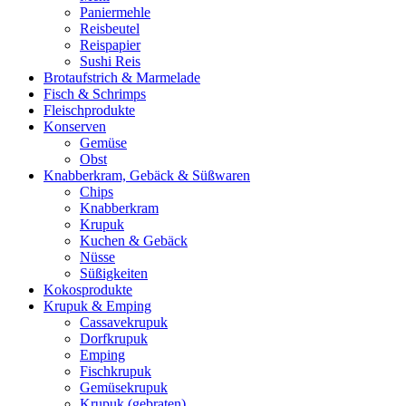
Paniermehle
Reisbeutel
Reispapier
Sushi Reis
Brotaufstrich & Marmelade
Fisch & Schrimps
Fleischprodukte
Konserven
Gemüse
Obst
Knabberkram, Gebäck & Süßwaren
Chips
Knabberkram
Krupuk
Kuchen & Gebäck
Nüsse
Süßigkeiten
Kokosprodukte
Krupuk & Emping
Cassavekrupuk
Dorfkrupuk
Emping
Fischkrupuk
Gemüsekrupuk
Krupuk (gebraten)