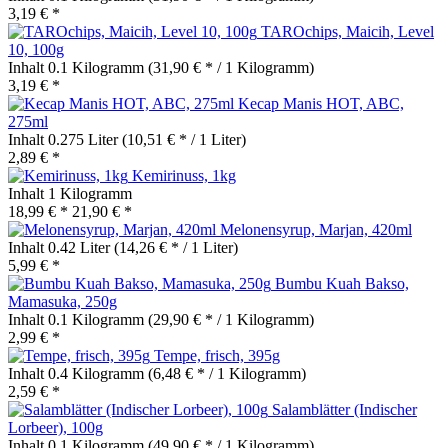
3,19 € *
TAROchips, Maicih, Level
10, 100g
Inhalt
0.1 Kilogramm
(31,90 € * / 1 Kilogramm)
3,19 € *
Kecap Manis HOT, ABC,
275ml
Inhalt
0.275 Liter
(10,51 € * / 1 Liter)
2,89 € *
Kemirinuss, 1kg
Inhalt
1 Kilogramm
18,99 € *
21,90 € *
Melonensyrup, Marjan, 420ml
Inhalt
0.42 Liter
(14,26 € * / 1 Liter)
5,99 € *
Bumbu Kuah Bakso,
Mamasuka, 250g
Inhalt
0.1 Kilogramm
(29,90 € * / 1 Kilogramm)
2,99 € *
Tempe, frisch, 395g
Inhalt
0.4 Kilogramm
(6,48 € * / 1 Kilogramm)
2,59 € *
Salamblätter (Indischer
Lorbeer), 100g
Inhalt
0.1 Kilogramm
(49,90 € * / 1 Kilogramm)