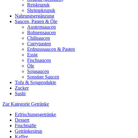
Reiskrupuk
Shrimpkrupuk
Nahrungsergänzung
Saucen, Pasten & Öle
Austernsaucen
Bohnensaucen
Chilisaucen
Currypasten
Erdnusssaucen & Pasten
Essig
Fischsaucen
Öle
Sojasaucen
Sonstige Saucen
Tofu & Sojaprodukte
Zucker
Sushi
Zur Kategorie Getränke
Erfrischungsgetränke
Dessert
Fruchtsäfte
Getränkesirup
Kaffee