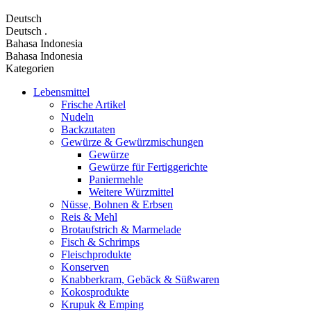
Deutsch
Deutsch
.
Bahasa Indonesia
Bahasa Indonesia
Kategorien
Lebensmittel
Frische Artikel
Nudeln
Backzutaten
Gewürze & Gewürzmischungen
Gewürze
Gewürze für Fertiggerichte
Paniermehle
Weitere Würzmittel
Nüsse, Bohnen & Erbsen
Reis & Mehl
Brotaufstrich & Marmelade
Fisch & Schrimps
Fleischprodukte
Konserven
Knabberkram, Gebäck & Süßwaren
Kokosprodukte
Krupuk & Emping