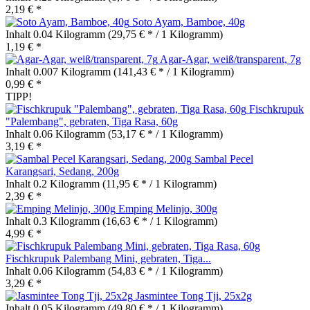
2,19 € *
Soto Ayam, Bamboe, 40g
Inhalt
0.04 Kilogramm
(29,75 € * / 1 Kilogramm)
1,19 € *
Agar-Agar, weiß/transparent, 7g
Inhalt
0.007 Kilogramm
(141,43 € * / 1 Kilogramm)
0,99 € *
TIPP!
Fischkrupuk
"Palembang", gebraten, Tiga Rasa, 60g
Inhalt
0.06 Kilogramm
(53,17 € * / 1 Kilogramm)
3,19 € *
Sambal Pecel
Karangsari, Sedang, 200g
Inhalt
0.2 Kilogramm
(11,95 € * / 1 Kilogramm)
2,39 € *
Emping Melinjo, 300g
Inhalt
0.3 Kilogramm
(16,63 € * / 1 Kilogramm)
4,99 € *
Fischkrupuk Palembang Mini, gebraten, Tiga...
Inhalt
0.06 Kilogramm
(54,83 € * / 1 Kilogramm)
3,29 € *
Jasmintee Tong Tji, 25x2g
Inhalt
0.05 Kilogramm
(49,80 € * / 1 Kilogramm)