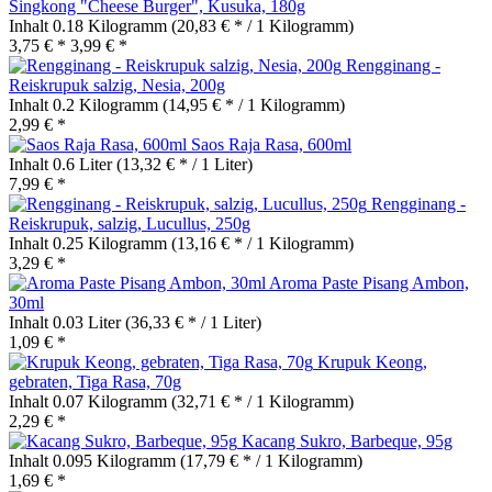
Singkong "Cheese Burger", Kusuka, 180g
Inhalt
0.18 Kilogramm
(20,83 € * / 1 Kilogramm)
3,75 € *
3,99 € *
Rengginang -
Reiskrupuk salzig, Nesia, 200g
Inhalt
0.2 Kilogramm
(14,95 € * / 1 Kilogramm)
2,99 € *
Saos Raja Rasa, 600ml
Inhalt
0.6 Liter
(13,32 € * / 1 Liter)
7,99 € *
Rengginang -
Reiskrupuk, salzig, Lucullus, 250g
Inhalt
0.25 Kilogramm
(13,16 € * / 1 Kilogramm)
3,29 € *
Aroma Paste Pisang Ambon,
30ml
Inhalt
0.03 Liter
(36,33 € * / 1 Liter)
1,09 € *
Krupuk Keong,
gebraten, Tiga Rasa, 70g
Inhalt
0.07 Kilogramm
(32,71 € * / 1 Kilogramm)
2,29 € *
Kacang Sukro, Barbeque, 95g
Inhalt
0.095 Kilogramm
(17,79 € * / 1 Kilogramm)
1,69 € *