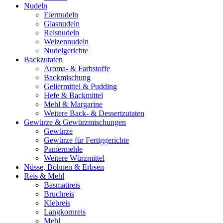
Nudeln
Eiernudeln
Glasnudeln
Reisnudeln
Weizennudeln
Nudelgerichte
Backzutaten
Aroma- & Farbstoffe
Backmischung
Geliermittel & Pudding
Hefe & Backmittel
Mehl & Margarine
Weitere Back- & Dessertzutaten
Gewürze & Gewürzmischungen
Gewürze
Gewürze für Fertiggerichte
Paniermehle
Weitere Würzmittel
Nüsse, Bohnen & Erbsen
Reis & Mehl
Basmatireis
Bruchreis
Klebreis
Langkornreis
Mehl