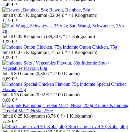
2,49 € *
Rawon, Bamboe, 54g
Inhalt
0.054 Kilogramm
(22,04 € * / 1 Kilogramm)
1,19 € *
Sari Wangi, Schwarztee, 25 x
2g
Inhalt
0.05 Kilogramm
(39,80 € * / 1 Kilogramm)
1,99 € *
Indomie Onion Chicken, 75g
Inhalt
0.075 Kilogramm
(14,53 € * / 1 Kilogramm)
1,09 € *
Indomie Soto /
Vegetables Flavour, 80g
Inhalt
80 Gramm
(0,86 € * / 100 Gramm)
0,69 € *
Indomie Special Chicken
Flavour, 75g
Inhalt
75 Gramm
(0,92 € * / 100 Gramm)
0,69 € *
Krupuk Kampung
"Teratai Mas", Nesia, 250g
Inhalt
0.25 Kilogramm
(8,76 € * / 1 Kilogramm)
2,19 € *
Bon Cabe, Level 30, Kobe, 40g
Inhalt
0.04 Kilogramm
(87,25 € * / 1 Kilogramm)