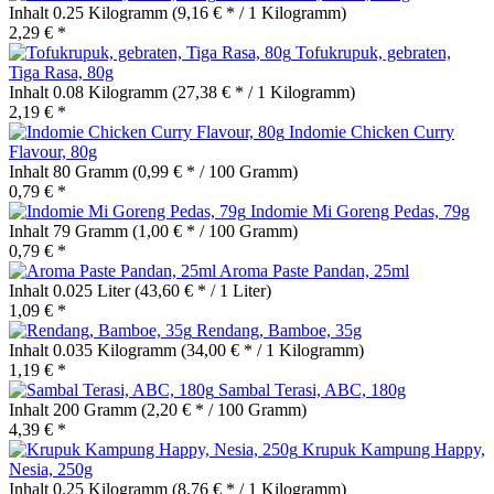
Inhalt
0.25 Kilogramm
(9,16 € * / 1 Kilogramm)
2,29 € *
Tofukrupuk, gebraten,
Tiga Rasa, 80g
Inhalt
0.08 Kilogramm
(27,38 € * / 1 Kilogramm)
2,19 € *
Indomie Chicken Curry
Flavour, 80g
Inhalt
80 Gramm
(0,99 € * / 100 Gramm)
0,79 € *
Indomie Mi Goreng Pedas, 79g
Inhalt
79 Gramm
(1,00 € * / 100 Gramm)
0,79 € *
Aroma Paste Pandan, 25ml
Inhalt
0.025 Liter
(43,60 € * / 1 Liter)
1,09 € *
Rendang, Bamboe, 35g
Inhalt
0.035 Kilogramm
(34,00 € * / 1 Kilogramm)
1,19 € *
Sambal Terasi, ABC, 180g
Inhalt
200 Gramm
(2,20 € * / 100 Gramm)
4,39 € *
Krupuk Kampung Happy,
Nesia, 250g
Inhalt
0.25 Kilogramm
(8,76 € * / 1 Kilogramm)