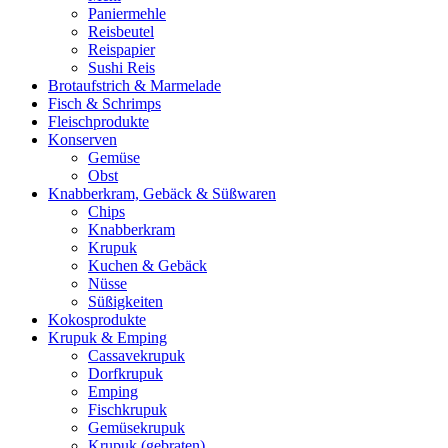
Paniermehle
Reisbeutel
Reispapier
Sushi Reis
Brotaufstrich & Marmelade
Fisch & Schrimps
Fleischprodukte
Konserven
Gemüse
Obst
Knabberkram, Gebäck & Süßwaren
Chips
Knabberkram
Krupuk
Kuchen & Gebäck
Nüsse
Süßigkeiten
Kokosprodukte
Krupuk & Emping
Cassavekrupuk
Dorfkrupuk
Emping
Fischkrupuk
Gemüsekrupuk
Krupuk (gebraten)