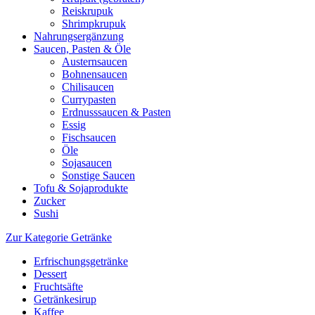
Reiskrupuk
Shrimpkrupuk
Nahrungsergänzung
Saucen, Pasten & Öle
Austernsaucen
Bohnensaucen
Chilisaucen
Currypasten
Erdnusssaucen & Pasten
Essig
Fischsaucen
Öle
Sojasaucen
Sonstige Saucen
Tofu & Sojaprodukte
Zucker
Sushi
Zur Kategorie Getränke
Erfrischungsgetränke
Dessert
Fruchtsäfte
Getränkesirup
Kaffee