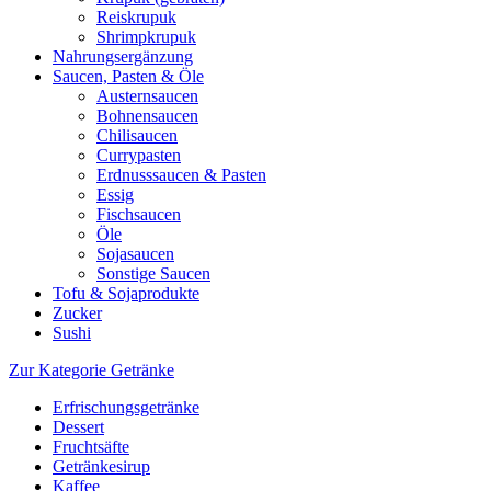
Reiskrupuk
Shrimpkrupuk
Nahrungsergänzung
Saucen, Pasten & Öle
Austernsaucen
Bohnensaucen
Chilisaucen
Currypasten
Erdnusssaucen & Pasten
Essig
Fischsaucen
Öle
Sojasaucen
Sonstige Saucen
Tofu & Sojaprodukte
Zucker
Sushi
Zur Kategorie Getränke
Erfrischungsgetränke
Dessert
Fruchtsäfte
Getränkesirup
Kaffee