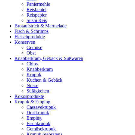
Paniermehle
Reisbeutel
Reispapier
Sushi Reis
Brotaufstrich & Marmelade
Fisch & Schrimps
Fleischprodukte
Konserven
Gemüse
Obst
Knabberkram, Gebäck & Süßwaren
Chips
Knabberkram
Krupuk
Kuchen & Gebäck
Nüsse
Süßigkeiten
Kokosprodukte
Krupuk & Emping
Cassavekrupuk
Dorfkrupuk
Emping
Fischkrupuk
Gemüsekrupuk
Krupuk (gebraten)