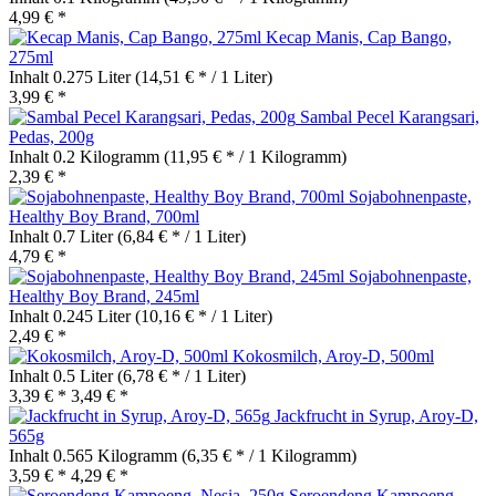
4,99 € *
Kecap Manis, Cap Bango,
275ml
Inhalt
0.275 Liter
(14,51 € * / 1 Liter)
3,99 € *
Sambal Pecel Karangsari,
Pedas, 200g
Inhalt
0.2 Kilogramm
(11,95 € * / 1 Kilogramm)
2,39 € *
Sojabohnenpaste,
Healthy Boy Brand, 700ml
Inhalt
0.7 Liter
(6,84 € * / 1 Liter)
4,79 € *
Sojabohnenpaste,
Healthy Boy Brand, 245ml
Inhalt
0.245 Liter
(10,16 € * / 1 Liter)
2,49 € *
Kokosmilch, Aroy-D, 500ml
Inhalt
0.5 Liter
(6,78 € * / 1 Liter)
3,39 € *
3,49 € *
Jackfrucht in Syrup, Aroy-D,
565g
Inhalt
0.565 Kilogramm
(6,35 € * / 1 Kilogramm)
3,59 € *
4,29 € *
Seroendeng Kampoeng,