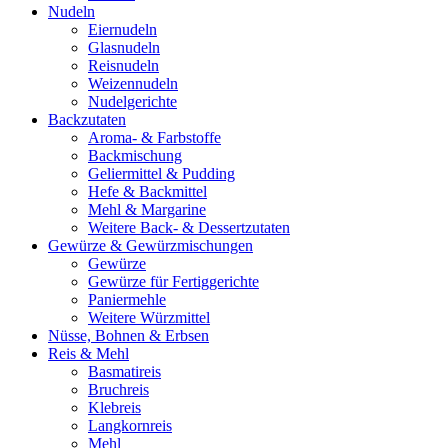
Nudeln
Eiernudeln
Glasnudeln
Reisnudeln
Weizennudeln
Nudelgerichte
Backzutaten
Aroma- & Farbstoffe
Backmischung
Geliermittel & Pudding
Hefe & Backmittel
Mehl & Margarine
Weitere Back- & Dessertzutaten
Gewürze & Gewürzmischungen
Gewürze
Gewürze für Fertiggerichte
Paniermehle
Weitere Würzmittel
Nüsse, Bohnen & Erbsen
Reis & Mehl
Basmatireis
Bruchreis
Klebreis
Langkornreis
Mehl