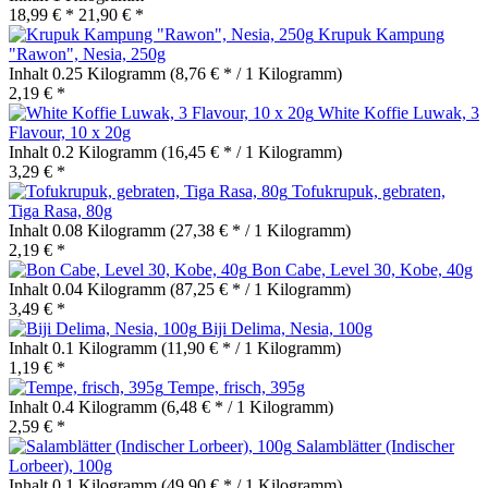
18,99 € *
21,90 € *
Krupuk Kampung
"Rawon", Nesia, 250g
Inhalt
0.25 Kilogramm
(8,76 € * / 1 Kilogramm)
2,19 € *
White Koffie Luwak, 3
Flavour, 10 x 20g
Inhalt
0.2 Kilogramm
(16,45 € * / 1 Kilogramm)
3,29 € *
Tofukrupuk, gebraten,
Tiga Rasa, 80g
Inhalt
0.08 Kilogramm
(27,38 € * / 1 Kilogramm)
2,19 € *
Bon Cabe, Level 30, Kobe, 40g
Inhalt
0.04 Kilogramm
(87,25 € * / 1 Kilogramm)
3,49 € *
Biji Delima, Nesia, 100g
Inhalt
0.1 Kilogramm
(11,90 € * / 1 Kilogramm)
1,19 € *
Tempe, frisch, 395g
Inhalt
0.4 Kilogramm
(6,48 € * / 1 Kilogramm)
2,59 € *
Salamblätter (Indischer
Lorbeer), 100g
Inhalt
0.1 Kilogramm
(49,90 € * / 1 Kilogramm)