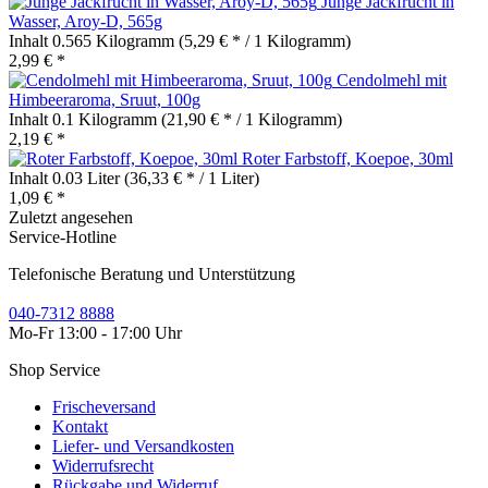
Junge Jackfrucht in
Wasser, Aroy-D, 565g
Inhalt
0.565 Kilogramm
(5,29 € * / 1 Kilogramm)
2,99 € *
Cendolmehl mit
Himbeeraroma, Sruut, 100g
Inhalt
0.1 Kilogramm
(21,90 € * / 1 Kilogramm)
2,19 € *
Roter Farbstoff, Koepoe, 30ml
Inhalt
0.03 Liter
(36,33 € * / 1 Liter)
1,09 € *
Zuletzt angesehen
Service-Hotline
Telefonische Beratung und Unterstützung
040-7312 8888
Mo-Fr 13:00 - 17:00 Uhr
Shop Service
Frischeversand
Kontakt
Liefer- und Versandkosten
Widerrufsrecht
Rückgabe und Widerruf