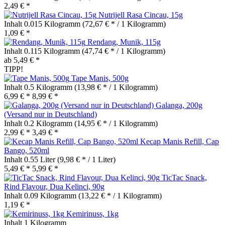
2,49 € *
Nutrijell Rasa Cincau, 15g
Inhalt
0.015 Kilogramm
(72,67 € * / 1 Kilogramm)
1,09 € *
Rendang, Munik, 115g
Inhalt
0.115 Kilogramm
(47,74 € * / 1 Kilogramm)
ab 5,49 € *
TIPP!
Tape Manis, 500g
Inhalt
0.5 Kilogramm
(13,98 € * / 1 Kilogramm)
6,99 € *
8,99 € *
Galanga, 200g
(Versand nur in Deutschland)
Inhalt
0.2 Kilogramm
(14,95 € * / 1 Kilogramm)
2,99 € *
3,49 € *
Kecap Manis Refill, Cap
Bango, 520ml
Inhalt
0.55 Liter
(9,98 € * / 1 Liter)
5,49 € *
5,99 € *
TicTac Snack,
Rind Flavour, Dua Kelinci, 90g
Inhalt
0.09 Kilogramm
(13,22 € * / 1 Kilogramm)
1,19 € *
Kemirinuss, 1kg
Inhalt
1 Kilogramm