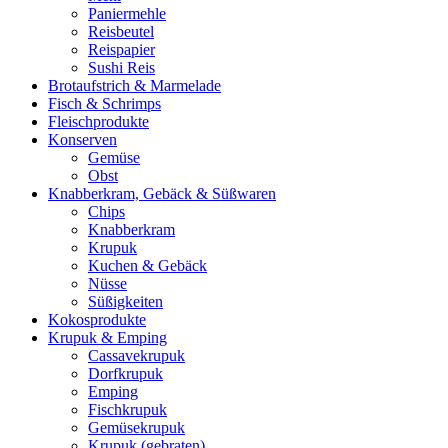
Paniermehle
Reisbeutel
Reispapier
Sushi Reis
Brotaufstrich & Marmelade
Fisch & Schrimps
Fleischprodukte
Konserven
Gemüse
Obst
Knabberkram, Gebäck & Süßwaren
Chips
Knabberkram
Krupuk
Kuchen & Gebäck
Nüsse
Süßigkeiten
Kokosprodukte
Krupuk & Emping
Cassavekrupuk
Dorfkrupuk
Emping
Fischkrupuk
Gemüsekrupuk
Krupuk (gebraten)