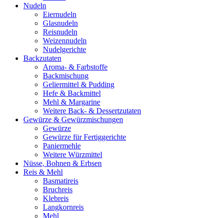
Nudeln
Eiernudeln
Glasnudeln
Reisnudeln
Weizennudeln
Nudelgerichte
Backzutaten
Aroma- & Farbstoffe
Backmischung
Geliermittel & Pudding
Hefe & Backmittel
Mehl & Margarine
Weitere Back- & Dessertzutaten
Gewürze & Gewürzmischungen
Gewürze
Gewürze für Fertiggerichte
Paniermehle
Weitere Würzmittel
Nüsse, Bohnen & Erbsen
Reis & Mehl
Basmatireis
Bruchreis
Klebreis
Langkornreis
Mehl