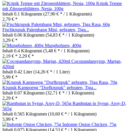
Kripik Tempe
mit Zitronenblättern, Nesia, 100g
Inhalt
0.1 Kilogramm
(27,90 € * / 1 Kilogramm)
2,79 € *
Fischkrupuk Palembang Mini, gebraten, Tiga...
Inhalt
0.06 Kilogramm
(54,83 € * / 1 Kilogramm)
3,29 € *
Mungbohnen, 400g
Inhalt
0.4 Kilogramm
(5,48 € * / 1 Kilogramm)
2,19 € *
2,29 € *
Cocopandansyrup, Marjan,
420ml
Inhalt
0.42 Liter
(14,26 € * / 1 Liter)
5,99 € *
Krupuk Kampoeng "Dorfkrupuk" gebraten, Tiga...
Inhalt
0.07 Kilogramm
(32,71 € * / 1 Kilogramm)
2,29 € *
Rambutan in Syrup, Aroy-D,
565g
Inhalt
0.565 Kilogramm
(10,60 € * / 1 Kilogramm)
5,99 € *
Indomie Onion Chicken, 75g
Inhalt
0.075 Kilogramm
(14,53 € * / 1 Kilogramm)