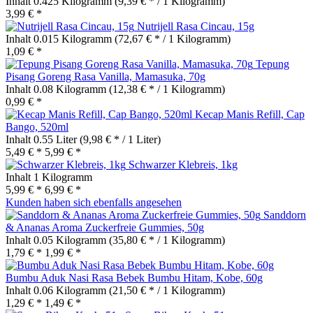
Inhalt
0.425 Kilogramm
(9,39 € * / 1 Kilogramm)
3,99 € *
Nutrijell Rasa Cincau, 15g
Inhalt
0.015 Kilogramm
(72,67 € * / 1 Kilogramm)
1,09 € *
Tepung
Pisang Goreng Rasa Vanilla, Mamasuka, 70g
Inhalt
0.08 Kilogramm
(12,38 € * / 1 Kilogramm)
0,99 € *
Kecap Manis Refill, Cap
Bango, 520ml
Inhalt
0.55 Liter
(9,98 € * / 1 Liter)
5,49 € *
5,99 € *
Schwarzer Klebreis, 1kg
Inhalt
1 Kilogramm
5,99 € *
6,99 € *
Kunden haben sich ebenfalls angesehen
Sanddorn
& Ananas Aroma Zuckerfreie Gummies, 50g
Inhalt
0.05 Kilogramm
(35,80 € * / 1 Kilogramm)
1,79 € *
1,99 € *
Bumbu Aduk Nasi Rasa Bebek Bumbu Hitam, Kobe, 60g
Inhalt
0.06 Kilogramm
(21,50 € * / 1 Kilogramm)
1,29 € *
1,49 € *