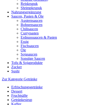
Reiskrupuk
Shrimpkrupuk
Nahrungsergänzung
Saucen, Pasten & Öle
Austernsaucen
Bohnensaucen
Chilisaucen
Currypasten
Erdnusssaucen & Pasten
Essig
Fischsaucen
Öle
Sojasaucen
Sonstige Saucen
Tofu & Sojaprodukte
Zucker
Sushi
Zur Kategorie Getränke
Erfrischungsgetränke
Dessert
Fruchtsäfte
Getränkesirup
Kaffee