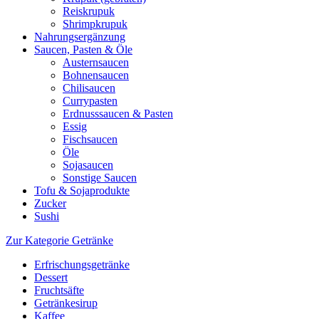
Reiskrupuk
Shrimpkrupuk
Nahrungsergänzung
Saucen, Pasten & Öle
Austernsaucen
Bohnensaucen
Chilisaucen
Currypasten
Erdnusssaucen & Pasten
Essig
Fischsaucen
Öle
Sojasaucen
Sonstige Saucen
Tofu & Sojaprodukte
Zucker
Sushi
Zur Kategorie Getränke
Erfrischungsgetränke
Dessert
Fruchtsäfte
Getränkesirup
Kaffee