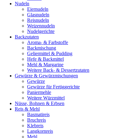
Nudeln
Eiernudeln
Glasnudeln
Reisnudeln
Weizennudeln
Nudelgerichte
Backzutaten
Aroma- & Farbstoffe
Backmischung
Geliermittel & Pudding
Hefe & Backmittel
Mehl & Margarine
Weitere Back- & Dessertzutaten
Gewürze & Gewürzmischungen
Gewürze
Gewürze für Fertiggerichte
Paniermehle
Weitere Würzmittel
Nüsse, Bohnen & Erbsen
Reis & Mehl
Basmatireis
Bruchreis
Klebreis
Langkornreis
Mehl