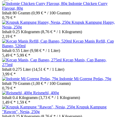
Indomie Chicken Curry
Flavour, 80g
Inhalt
80 Gramm
(0,99 € * / 100 Gramm)
0,79 € *
Krupuk Kampung Happy,
Nesia, 250g
Inhalt
0.25 Kilogramm
(8,76 € * / 1 Kilogramm)
2,19 € *
Kecap Manis Refill, Cap
Bango, 520ml
Inhalt
0.55 Liter
(9,98 € * / 1 Liter)
5,49 € *
5,99 € *
Kecap Manis, Cap Bango,
275ml
Inhalt
0.275 Liter
(14,51 € * / 1 Liter)
3,99 € *
Indomie Mi Goreng Pedas, 79g
Inhalt
79 Gramm
(1,00 € * / 100 Gramm)
0,79 € *
Reismehl, 400g
Inhalt
0.4 Kilogramm
(3,73 € * / 1 Kilogramm)
1,49 € *
1,59 € *
Krupuk Kampung
"Rawon", Nesia, 250g
Inhalt
0.25 Kilogramm
(8,76 € * / 1 Kilogramm)