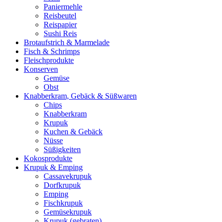
Paniermehle
Reisbeutel
Reispapier
Sushi Reis
Brotaufstrich & Marmelade
Fisch & Schrimps
Fleischprodukte
Konserven
Gemüse
Obst
Knabberkram, Gebäck & Süßwaren
Chips
Knabberkram
Krupuk
Kuchen & Gebäck
Nüsse
Süßigkeiten
Kokosprodukte
Krupuk & Emping
Cassavekrupuk
Dorfkrupuk
Emping
Fischkrupuk
Gemüsekrupuk
Krupuk (gebraten)