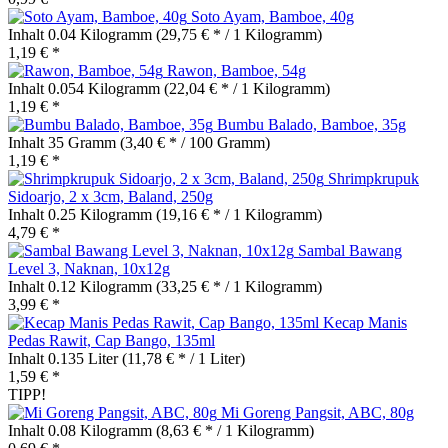
Soto Ayam, Bamboe, 40g
Inhalt
0.04 Kilogramm
(29,75 € * / 1 Kilogramm)
1,19 € *
Rawon, Bamboe, 54g
Inhalt
0.054 Kilogramm
(22,04 € * / 1 Kilogramm)
1,19 € *
Bumbu Balado, Bamboe, 35g
Inhalt
35 Gramm
(3,40 € * / 100 Gramm)
1,19 € *
Shrimpkrupuk
Sidoarjo, 2 x 3cm, Baland, 250g
Inhalt
0.25 Kilogramm
(19,16 € * / 1 Kilogramm)
4,79 € *
Sambal Bawang
Level 3, Naknan, 10x12g
Inhalt
0.12 Kilogramm
(33,25 € * / 1 Kilogramm)
3,99 € *
Kecap Manis
Pedas Rawit, Cap Bango, 135ml
Inhalt
0.135 Liter
(11,78 € * / 1 Liter)
1,59 € *
TIPP!
Mi Goreng Pangsit, ABC, 80g
Inhalt
0.08 Kilogramm
(8,63 € * / 1 Kilogramm)