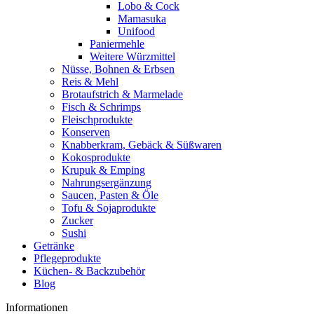
Lobo & Cock
Mamasuka
Unifood
Paniermehle
Weitere Würzmittel
Nüsse, Bohnen & Erbsen
Reis & Mehl
Brotaufstrich & Marmelade
Fisch & Schrimps
Fleischprodukte
Konserven
Knabberkram, Gebäck & Süßwaren
Kokosprodukte
Krupuk & Emping
Nahrungsergänzung
Saucen, Pasten & Öle
Tofu & Sojaprodukte
Zucker
Sushi
Getränke
Pflegeprodukte
Küchen- & Backzubehör
Blog
Informationen