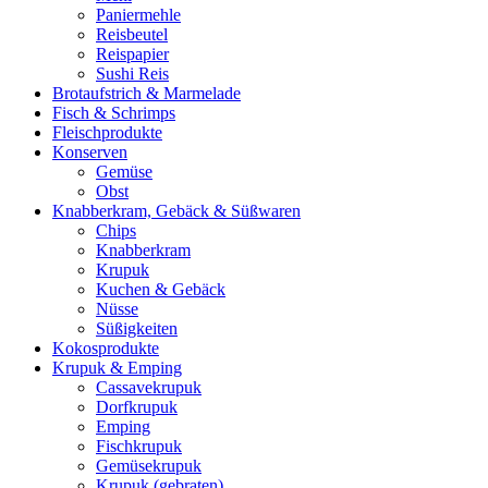
Paniermehle
Reisbeutel
Reispapier
Sushi Reis
Brotaufstrich & Marmelade
Fisch & Schrimps
Fleischprodukte
Konserven
Gemüse
Obst
Knabberkram, Gebäck & Süßwaren
Chips
Knabberkram
Krupuk
Kuchen & Gebäck
Nüsse
Süßigkeiten
Kokosprodukte
Krupuk & Emping
Cassavekrupuk
Dorfkrupuk
Emping
Fischkrupuk
Gemüsekrupuk
Krupuk (gebraten)