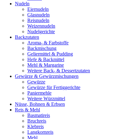
Nudeln
Eiernudeln
Glasnudeln
Reisnudeln
Weizennudeln
Nudelgerichte
Backzutaten
Aroma- & Farbstoffe
Backmischung
Geliermittel & Pudding
Hefe & Backmittel
Mehl & Margarine
Weitere Back- & Dessertzutaten
Gewürze & Gewürzmischungen
Gewürze
Gewürze für Fertiggerichte
Paniermehle
Weitere Würzmittel
Nüsse, Bohnen & Erbsen
Reis & Mehl
Basmatireis
Bruchreis
Klebreis
Langkornreis
Mehl