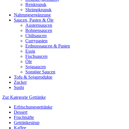
Reiskrupuk
Shrimpkrupuk
Nahrungsergänzung
Saucen, Pasten & Öle
Austernsaucen
Bohnensaucen
Chilisaucen
Currypasten
Erdnusssaucen & Pasten
Essig
Fischsaucen
Öle
Sojasaucen
Sonstige Saucen
Tofu & Sojaprodukte
Zucker
Sushi
Zur Kategorie Getränke
Erfrischungsgetränke
Dessert
Fruchtsäfte
Getränkesirup
Kaffee