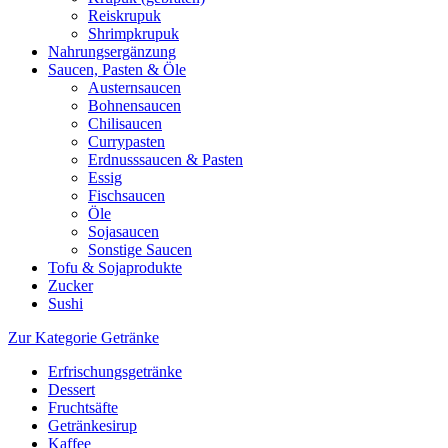
Reiskrupuk
Shrimpkrupuk
Nahrungsergänzung
Saucen, Pasten & Öle
Austernsaucen
Bohnensaucen
Chilisaucen
Currypasten
Erdnusssaucen & Pasten
Essig
Fischsaucen
Öle
Sojasaucen
Sonstige Saucen
Tofu & Sojaprodukte
Zucker
Sushi
Zur Kategorie Getränke
Erfrischungsgetränke
Dessert
Fruchtsäfte
Getränkesirup
Kaffee