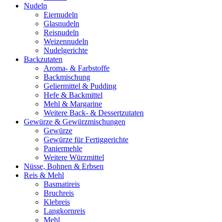
Nudeln
Eiernudeln
Glasnudeln
Reisnudeln
Weizennudeln
Nudelgerichte
Backzutaten
Aroma- & Farbstoffe
Backmischung
Geliermittel & Pudding
Hefe & Backmittel
Mehl & Margarine
Weitere Back- & Dessertzutaten
Gewürze & Gewürzmischungen
Gewürze
Gewürze für Fertiggerichte
Paniermehle
Weitere Würzmittel
Nüsse, Bohnen & Erbsen
Reis & Mehl
Basmatireis
Bruchreis
Klebreis
Langkornreis
Mehl