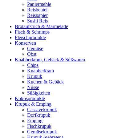
Paniermehle
Reisbeutel
Reispapier
Sushi Reis
Brotaufstrich & Marmelade
Fisch & Schrimps
Fleischprodukte
Konserven
Gemüse
Obst
Knabberkram, Gebäck & Süßwaren
Chips
Knabberkram
Krupuk
Kuchen & Gebäck
Nüsse
Süßigkeiten
Kokosprodukte
Krupuk & Emping
Cassavekrupuk
Dorfkrupuk
Emping
Fischkrupuk
Gemüsekrupuk
Krupuk (gebraten)