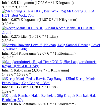
Inhalt
0.5 Kilogramm
(17,98 € * / 1 Kilogramm)
8,99 € *
9,99 € *
Mi Goreng XTRA
HOT, Best Wok, 75g
Inhalt
0.075 Kilogramm
(11,87 € * / 1 Kilogramm)
0,89 € *
Kecap Manis HOT, ABC,
275ml
Inhalt
0.275 Liter
(10,51 € * / 1 Liter)
2,89 € *
Sambal Bawang Level
5, Naknan, 140g
Inhalt
0.14 Kilogramm
(32,07 € * / 1 Kilogramm)
4,49 € *
Langkornduftreis,
Royal Tiger GOLD, 5kg
Inhalt
5 Kilogramm
(3,00 € * / 1 Kilogramm)
14,99 € *
16,99 € *
Kecap Manis
Pedas Rawit, Cap Bango, 135ml
Inhalt
0.135 Liter
(11,78 € * / 1 Liter)
1,59 € *
Krupuk Rambak Halal,
Benhelen, 50g
Inhalt
0.06 Kilogramm
(66,50 € * / 1 Kilogramm)