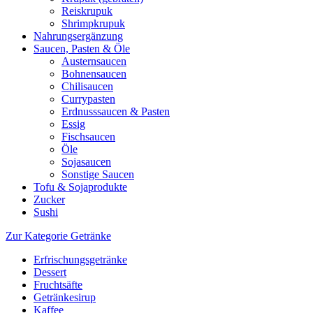
Reiskrupuk
Shrimpkrupuk
Nahrungsergänzung
Saucen, Pasten & Öle
Austernsaucen
Bohnensaucen
Chilisaucen
Currypasten
Erdnusssaucen & Pasten
Essig
Fischsaucen
Öle
Sojasaucen
Sonstige Saucen
Tofu & Sojaprodukte
Zucker
Sushi
Zur Kategorie Getränke
Erfrischungsgetränke
Dessert
Fruchtsäfte
Getränkesirup
Kaffee