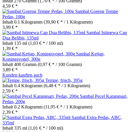
Inhalt
270 Gramm
(1,70 € * / 100 Gramm)
4,59 € *
Sambal Goreng Tempe
Pedas, 100g
Inhalt
0.1 Kilogramm
(39,90 € * / 1 Kilogramm)
3,99 € *
Sambal Istimewa Cap
Dua Belibis, 135ml
Inhalt
135 ml
(1,03 € * / 100 ml)
1,39 € *
Sambal Ketjap,
Koningsvogel, 300g
Inhalt
400 Gramm
(0,97 € * / 100 Gramm)
3,89 € *
Kunden kauften auch
Tempe, frisch, 395g
Inhalt
0.4 Kilogramm
(6,48 € * / 1 Kilogramm)
2,59 € *
Sambal Pecel Karangsari,
Pedas, 200g
Inhalt
0.2 Kilogramm
(11,95 € * / 1 Kilogramm)
2,39 € *
Sambal Extra Pedas, ABC,
335ml
Inhalt
335 ml
(1,01 € * / 100 ml)