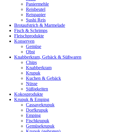
Paniermehle
Reisbeutel
Reispapier
Sushi Reis
Brotaufstrich & Marmelade
Fisch & Schrimps
Fleischprodukte
Konserven
Gemüse
Obst
Knabberkram, Gebäck & Süßwaren
Chips
Knabberkram
Krupuk
Kuchen & Gebäck
Nüsse
Süßigkeiten
Kokosprodukte
Krupuk & Emping
Cassavekrupuk
Dorfkrupuk
Emping
Fischkrupuk
Gemüsekrupuk
Krupuk (gebraten)