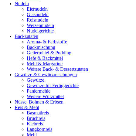
Nudeln
Eiernudeln
Glasnudeln
Reisnudeln
Weizennudeln
Nudelgerichte
Backzutaten
Aroma- & Farbstoffe
Backmischung
Geliermittel & Pudding
Hefe & Backmittel
Mehl & Margarine
Weitere Back- & Dessertzutaten
Gewürze & Gewürzmischungen
Gewürze
Gewürze für Fertiggerichte
Paniermehle
Weitere Würzmittel
Nüsse, Bohnen & Erbsen
Reis & Mehl
Basmatireis
Bruchreis
Klebreis
Langkornreis
Mehl