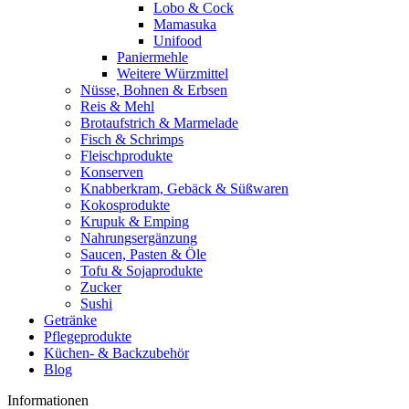
Lobo & Cock
Mamasuka
Unifood
Paniermehle
Weitere Würzmittel
Nüsse, Bohnen & Erbsen
Reis & Mehl
Brotaufstrich & Marmelade
Fisch & Schrimps
Fleischprodukte
Konserven
Knabberkram, Gebäck & Süßwaren
Kokosprodukte
Krupuk & Emping
Nahrungsergänzung
Saucen, Pasten & Öle
Tofu & Sojaprodukte
Zucker
Sushi
Getränke
Pflegeprodukte
Küchen- & Backzubehör
Blog
Informationen