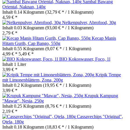
Sambal Bawang
Oriental, Naknan, 140g
Inhalt
0.14 Kilogramm
(32,79 € * / 1 Kilogramm)
4,59 € *
Nelkenpulver, Abrofood, 30g
Inhalt
0.03 Kilogramm
(93,00 € * / 1 Kilogramm)
2,79 € *
Kecap Manis
Hitam Gurih, Cap Bango, 550g
Inhalt
0.55 Kilogramm
(9,07 € * / 1 Kilogramm)
4,99 € *
5,49 € *
BIO Kokoswasser, Foco, 1l
Inhalt
1 Liter
3,99 € *
Kripik Tempe
mit Limonenblättern, Zona, 200g
Inhalt
0.2 Kilogramm
(19,95 € * / 1 Kilogramm)
3,99 € *
Krupuk Kampung
"Mawar", Nesia, 250g
Inhalt
0.25 Kilogramm
(8,76 € * / 1 Kilogramm)
2,19 € *
Cassavechips "Original",
Qtela, 180g
Inhalt
0.18 Kilogramm
(18,83 € * / 1 Kilogramm)