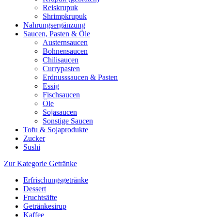
Reiskrupuk
Shrimpkrupuk
Nahrungsergänzung
Saucen, Pasten & Öle
Austernsaucen
Bohnensaucen
Chilisaucen
Currypasten
Erdnusssaucen & Pasten
Essig
Fischsaucen
Öle
Sojasaucen
Sonstige Saucen
Tofu & Sojaprodukte
Zucker
Sushi
Zur Kategorie Getränke
Erfrischungsgetränke
Dessert
Fruchtsäfte
Getränkesirup
Kaffee