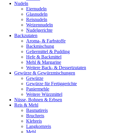
Nudeln
Eiernudeln
Glasnudeln
Reisnudeln
Weizennudeln
Nudelgerichte
Backzutaten
Aroma- & Farbstoffe
Backmischung
Geliermittel & Pudding
Hefe & Backmittel
Mehl & Margarine
Weitere Back- & Dessertzutaten
Gewürze & Gewürzmischungen
Gewürze
Gewürze für Fertiggerichte
Paniermehle
Weitere Würzmittel
Nüsse, Bohnen & Erbsen
Reis & Mehl
Basmatireis
Bruchreis
Klebreis
Langkornreis
Mehl