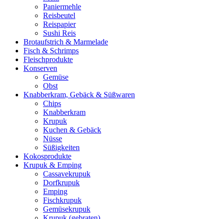
Paniermehle
Reisbeutel
Reispapier
Sushi Reis
Brotaufstrich & Marmelade
Fisch & Schrimps
Fleischprodukte
Konserven
Gemüse
Obst
Knabberkram, Gebäck & Süßwaren
Chips
Knabberkram
Krupuk
Kuchen & Gebäck
Nüsse
Süßigkeiten
Kokosprodukte
Krupuk & Emping
Cassavekrupuk
Dorfkrupuk
Emping
Fischkrupuk
Gemüsekrupuk
Krupuk (gebraten)