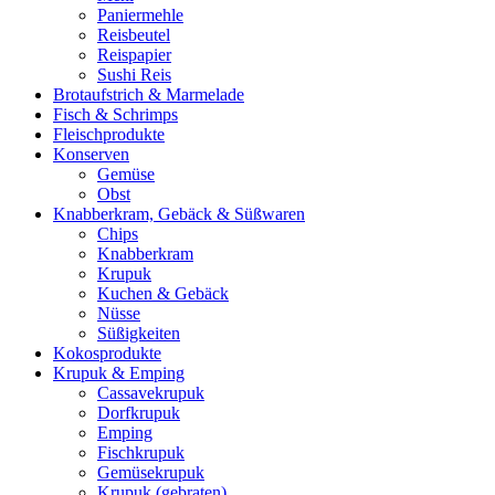
Paniermehle
Reisbeutel
Reispapier
Sushi Reis
Brotaufstrich & Marmelade
Fisch & Schrimps
Fleischprodukte
Konserven
Gemüse
Obst
Knabberkram, Gebäck & Süßwaren
Chips
Knabberkram
Krupuk
Kuchen & Gebäck
Nüsse
Süßigkeiten
Kokosprodukte
Krupuk & Emping
Cassavekrupuk
Dorfkrupuk
Emping
Fischkrupuk
Gemüsekrupuk
Krupuk (gebraten)