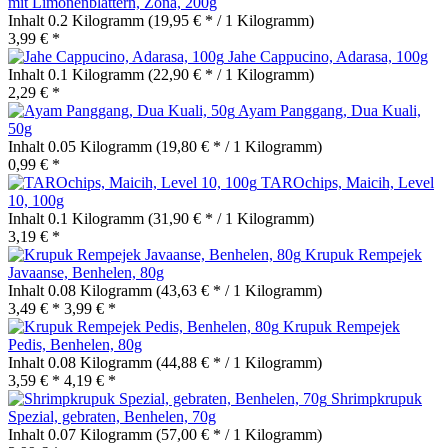
mit Limonenblättern, Zona, 200g
Inhalt
0.2 Kilogramm
(19,95 € * / 1 Kilogramm)
3,99 € *
Jahe Cappucino, Adarasa, 100g
Inhalt
0.1 Kilogramm
(22,90 € * / 1 Kilogramm)
2,29 € *
Ayam Panggang, Dua Kuali,
50g
Inhalt
0.05 Kilogramm
(19,80 € * / 1 Kilogramm)
0,99 € *
TAROchips, Maicih, Level
10, 100g
Inhalt
0.1 Kilogramm
(31,90 € * / 1 Kilogramm)
3,19 € *
Krupuk Rempejek
Javaanse, Benhelen, 80g
Inhalt
0.08 Kilogramm
(43,63 € * / 1 Kilogramm)
3,49 € *
3,99 € *
Krupuk Rempejek
Pedis, Benhelen, 80g
Inhalt
0.08 Kilogramm
(44,88 € * / 1 Kilogramm)
3,59 € *
4,19 € *
Shrimpkrupuk
Spezial, gebraten, Benhelen, 70g
Inhalt
0.07 Kilogramm
(57,00 € * / 1 Kilogramm)