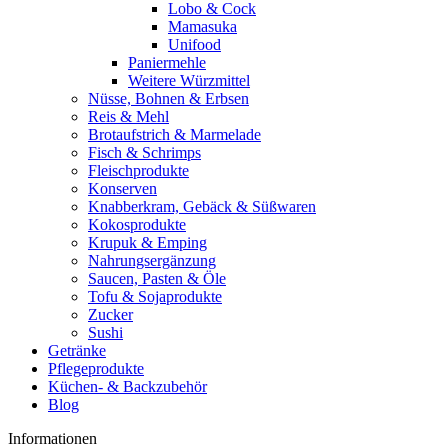
Lobo & Cock
Mamasuka
Unifood
Paniermehle
Weitere Würzmittel
Nüsse, Bohnen & Erbsen
Reis & Mehl
Brotaufstrich & Marmelade
Fisch & Schrimps
Fleischprodukte
Konserven
Knabberkram, Gebäck & Süßwaren
Kokosprodukte
Krupuk & Emping
Nahrungsergänzung
Saucen, Pasten & Öle
Tofu & Sojaprodukte
Zucker
Sushi
Getränke
Pflegeprodukte
Küchen- & Backzubehör
Blog
Informationen