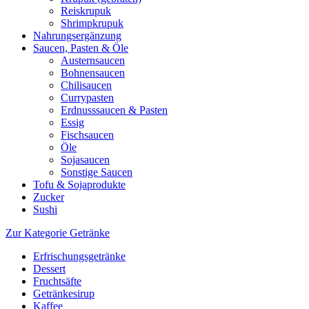
Reiskrupuk
Shrimpkrupuk
Nahrungsergänzung
Saucen, Pasten & Öle
Austernsaucen
Bohnensaucen
Chilisaucen
Currypasten
Erdnusssaucen & Pasten
Essig
Fischsaucen
Öle
Sojasaucen
Sonstige Saucen
Tofu & Sojaprodukte
Zucker
Sushi
Zur Kategorie Getränke
Erfrischungsgetränke
Dessert
Fruchtsäfte
Getränkesirup
Kaffee