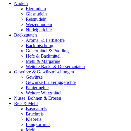
Nudeln
Eiernudeln
Glasnudeln
Reisnudeln
Weizennudeln
Nudelgerichte
Backzutaten
Aroma- & Farbstoffe
Backmischung
Geliermittel & Pudding
Hefe & Backmittel
Mehl & Margarine
Weitere Back- & Dessertzutaten
Gewürze & Gewürzmischungen
Gewürze
Gewürze für Fertiggerichte
Paniermehle
Weitere Würzmittel
Nüsse, Bohnen & Erbsen
Reis & Mehl
Basmatireis
Bruchreis
Klebreis
Langkornreis
Mehl