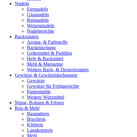
Nudeln
Eiernudeln
Glasnudeln
Reisnudeln
Weizennudeln
Nudelgerichte
Backzutaten
Aroma- & Farbstoffe
Backmischung
Geliermittel & Pudding
Hefe & Backmittel
Mehl & Margarine
Weitere Back- & Dessertzutaten
Gewürze & Gewürzmischungen
Gewürze
Gewürze für Fertiggerichte
Paniermehle
Weitere Würzmittel
Nüsse, Bohnen & Erbsen
Reis & Mehl
Basmatireis
Bruchreis
Klebreis
Langkornreis
Mehl