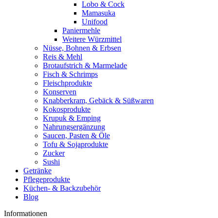
Lobo & Cock
Mamasuka
Unifood
Paniermehle
Weitere Würzmittel
Nüsse, Bohnen & Erbsen
Reis & Mehl
Brotaufstrich & Marmelade
Fisch & Schrimps
Fleischprodukte
Konserven
Knabberkram, Gebäck & Süßwaren
Kokosprodukte
Krupuk & Emping
Nahrungsergänzung
Saucen, Pasten & Öle
Tofu & Sojaprodukte
Zucker
Sushi
Getränke
Pflegeprodukte
Küchen- & Backzubehör
Blog
Informationen