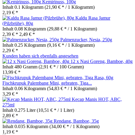
Kemirinuss, 100g
Inhalt
0.1 Kilogramm
(21,90 € * / 1 Kilogramm)
2,19 € *
Kaldu Rasa Jamur
(Pilzbrühe), 80g
Inhalt
0.08 Kilogramm
(29,88 € * / 1 Kilogramm)
2,39 € *
2,49 € *
Palmenzucker, Nesia, 250g
Inhalt
0.25 Kilogramm
(9,16 € * / 1 Kilogramm)
2,29 € *
Kunden haben sich ebenfalls angesehen
12 x Nasi Goreng, Bamboe, 40g
Inhalt
480 Gramm
(2,91 € * / 100 Gramm)
13,99 € *
Fischkrupuk Palembang Mini, gebraten, Tiga...
Inhalt
0.06 Kilogramm
(54,83 € * / 1 Kilogramm)
3,29 € *
Kecap Manis HOT, ABC,
275ml
Inhalt
0.275 Liter
(10,51 € * / 1 Liter)
2,89 € *
Rendang, Bamboe, 35g
Inhalt
0.035 Kilogramm
(34,00 € * / 1 Kilogramm)
1,19 € *