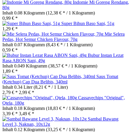
Indomie Mi Goreng Rendang,
80g
Inhalt
0.08 Kilogramm
(12,38 € * / 1 Kilogramm)
0,99 € *
Super Bihun Baso Sapi, 51g
1,29 € *
Mie Selera
Pedas, Hot Semur Chicken Flavour, 70g
Inhalt
0.07 Kilogramm
(8,43 € * / 1 Kilogramm)
0,59 € *
Bubur Instan Lezat
Rasa ABON Sapi, 49g
Inhalt
0.049 Kilogramm
(38,57 € * / 1 Kilogramm)
1,89 € *
Saus Tomat
(Ketchup) Cap Dua Belibis, 340ml
Inhalt
0.34 Liter
(8,21 € * / 1 Liter)
2,79 € *
2,99 € *
Cassavechips "Original",
Qtela, 180g
Inhalt
0.18 Kilogramm
(18,83 € * / 1 Kilogramm)
3,39 € *
3,49 € *
Sambal Bawang
Level 3, Naknan, 10x12g
Inhalt
0.12 Kilogramm
(33,25 € * / 1 Kilogramm)