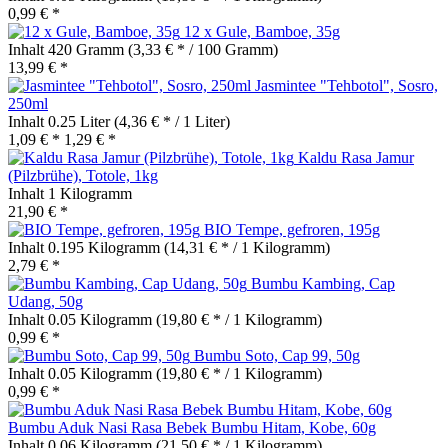
0,99 € *
12 x Gule, Bamboe, 35g
Inhalt
420 Gramm
(3,33 € * / 100 Gramm)
13,99 € *
Jasmintee "Tehbotol", Sosro,
250ml
Inhalt
0.25 Liter
(4,36 € * / 1 Liter)
1,09 € *
1,29 € *
Kaldu Rasa Jamur
(Pilzbrühe), Totole, 1kg
Inhalt
1 Kilogramm
21,90 € *
BIO Tempe, gefroren, 195g
Inhalt
0.195 Kilogramm
(14,31 € * / 1 Kilogramm)
2,79 € *
Bumbu Kambing, Cap
Udang, 50g
Inhalt
0.05 Kilogramm
(19,80 € * / 1 Kilogramm)
0,99 € *
Bumbu Soto, Cap 99, 50g
Inhalt
0.05 Kilogramm
(19,80 € * / 1 Kilogramm)
0,99 € *
Bumbu Aduk Nasi Rasa Bebek Bumbu Hitam, Kobe, 60g
Inhalt
0.06 Kilogramm
(21,50 € * / 1 Kilogramm)