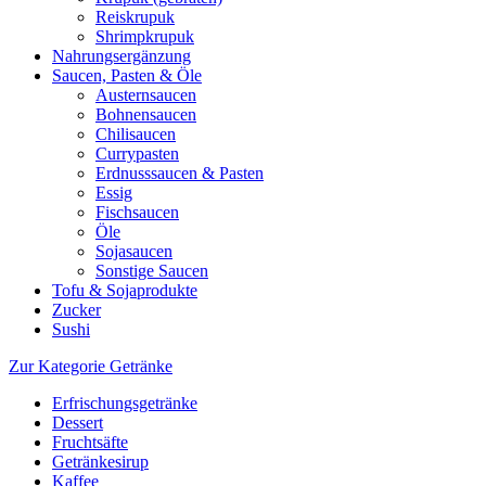
Reiskrupuk
Shrimpkrupuk
Nahrungsergänzung
Saucen, Pasten & Öle
Austernsaucen
Bohnensaucen
Chilisaucen
Currypasten
Erdnusssaucen & Pasten
Essig
Fischsaucen
Öle
Sojasaucen
Sonstige Saucen
Tofu & Sojaprodukte
Zucker
Sushi
Zur Kategorie Getränke
Erfrischungsgetränke
Dessert
Fruchtsäfte
Getränkesirup
Kaffee