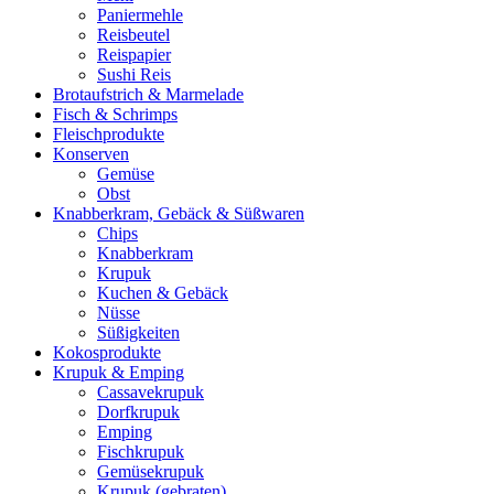
Paniermehle
Reisbeutel
Reispapier
Sushi Reis
Brotaufstrich & Marmelade
Fisch & Schrimps
Fleischprodukte
Konserven
Gemüse
Obst
Knabberkram, Gebäck & Süßwaren
Chips
Knabberkram
Krupuk
Kuchen & Gebäck
Nüsse
Süßigkeiten
Kokosprodukte
Krupuk & Emping
Cassavekrupuk
Dorfkrupuk
Emping
Fischkrupuk
Gemüsekrupuk
Krupuk (gebraten)