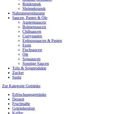
Reiskrupuk
Shrimpkrupuk
Nahrungsergänzung
Saucen, Pasten & Öle
Austernsaucen
Bohnensaucen
Chilisaucen
Currypasten
Erdnusssaucen & Pasten
Essig
Fischsaucen
Öle
Sojasaucen
Sonstige Saucen
Tofu & Sojaprodukte
Zucker
Sushi
Zur Kategorie Getränke
Erfrischungsgetränke
Dessert
Fruchtsäfte
Getränkesirup
Kaffee