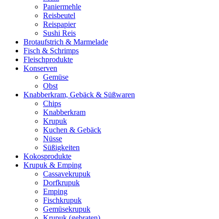
Paniermehle
Reisbeutel
Reispapier
Sushi Reis
Brotaufstrich & Marmelade
Fisch & Schrimps
Fleischprodukte
Konserven
Gemüse
Obst
Knabberkram, Gebäck & Süßwaren
Chips
Knabberkram
Krupuk
Kuchen & Gebäck
Nüsse
Süßigkeiten
Kokosprodukte
Krupuk & Emping
Cassavekrupuk
Dorfkrupuk
Emping
Fischkrupuk
Gemüsekrupuk
Krupuk (gebraten)