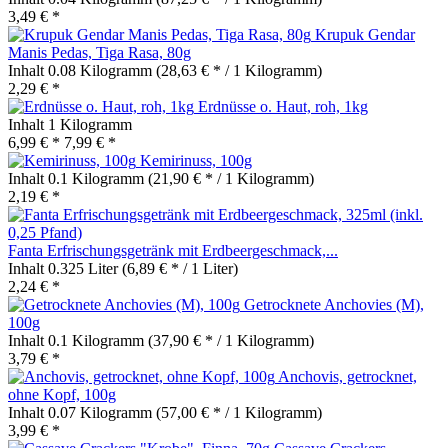
3,49 € *
Krupuk Gendar
Manis Pedas, Tiga Rasa, 80g
Inhalt
0.08 Kilogramm
(28,63 € * / 1 Kilogramm)
2,29 € *
Erdnüsse o. Haut, roh, 1kg
Inhalt
1 Kilogramm
6,99 € *
7,99 € *
Kemirinuss, 100g
Inhalt
0.1 Kilogramm
(21,90 € * / 1 Kilogramm)
2,19 € *
Fanta Erfrischungsgetränk mit Erdbeergeschmack,...
Inhalt
0.325 Liter
(6,89 € * / 1 Liter)
2,24 € *
Getrocknete Anchovies (M),
100g
Inhalt
0.1 Kilogramm
(37,90 € * / 1 Kilogramm)
3,79 € *
Anchovis, getrocknet,
ohne Kopf, 100g
Inhalt
0.07 Kilogramm
(57,00 € * / 1 Kilogramm)
3,99 € *