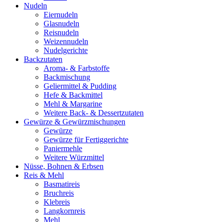
Nudeln
Eiernudeln
Glasnudeln
Reisnudeln
Weizennudeln
Nudelgerichte
Backzutaten
Aroma- & Farbstoffe
Backmischung
Geliermittel & Pudding
Hefe & Backmittel
Mehl & Margarine
Weitere Back- & Dessertzutaten
Gewürze & Gewürzmischungen
Gewürze
Gewürze für Fertiggerichte
Paniermehle
Weitere Würzmittel
Nüsse, Bohnen & Erbsen
Reis & Mehl
Basmatireis
Bruchreis
Klebreis
Langkornreis
Mehl