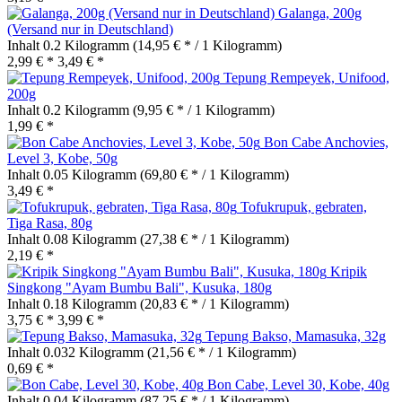
Galanga, 200g
(Versand nur in Deutschland)
Inhalt
0.2 Kilogramm
(14,95 € * / 1 Kilogramm)
2,99 € *
3,49 € *
Tepung Rempeyek, Unifood,
200g
Inhalt
0.2 Kilogramm
(9,95 € * / 1 Kilogramm)
1,99 € *
Bon Cabe Anchovies,
Level 3, Kobe, 50g
Inhalt
0.05 Kilogramm
(69,80 € * / 1 Kilogramm)
3,49 € *
Tofukrupuk, gebraten,
Tiga Rasa, 80g
Inhalt
0.08 Kilogramm
(27,38 € * / 1 Kilogramm)
2,19 € *
Kripik
Singkong "Ayam Bumbu Bali", Kusuka, 180g
Inhalt
0.18 Kilogramm
(20,83 € * / 1 Kilogramm)
3,75 € *
3,99 € *
Tepung Bakso, Mamasuka, 32g
Inhalt
0.032 Kilogramm
(21,56 € * / 1 Kilogramm)
0,69 € *
Bon Cabe, Level 30, Kobe, 40g
Inhalt
0.04 Kilogramm
(87,25 € * / 1 Kilogramm)