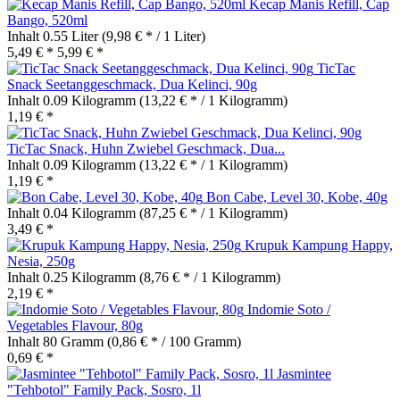
Kecap Manis Refill, Cap
Bango, 520ml
Inhalt
0.55 Liter
(9,98 € * / 1 Liter)
5,49 € *
5,99 € *
TicTac
Snack Seetanggeschmack, Dua Kelinci, 90g
Inhalt
0.09 Kilogramm
(13,22 € * / 1 Kilogramm)
1,19 € *
TicTac Snack, Huhn Zwiebel Geschmack, Dua...
Inhalt
0.09 Kilogramm
(13,22 € * / 1 Kilogramm)
1,19 € *
Bon Cabe, Level 30, Kobe, 40g
Inhalt
0.04 Kilogramm
(87,25 € * / 1 Kilogramm)
3,49 € *
Krupuk Kampung Happy,
Nesia, 250g
Inhalt
0.25 Kilogramm
(8,76 € * / 1 Kilogramm)
2,19 € *
Indomie Soto /
Vegetables Flavour, 80g
Inhalt
80 Gramm
(0,86 € * / 100 Gramm)
0,69 € *
Jasmintee
"Tehbotol" Family Pack, Sosro, 1l