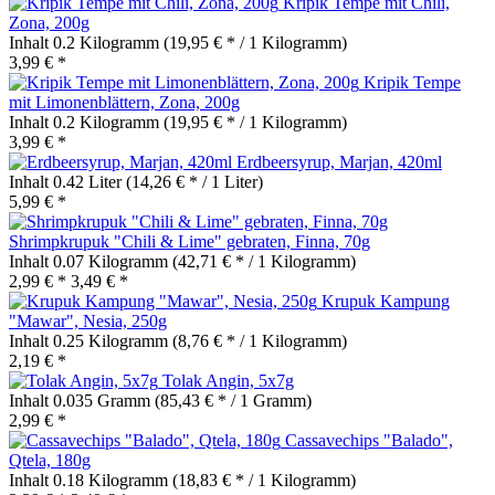
Kripik Tempe mit Chili,
Zona, 200g
Inhalt
0.2 Kilogramm
(19,95 € * / 1 Kilogramm)
3,99 € *
Kripik Tempe
mit Limonenblättern, Zona, 200g
Inhalt
0.2 Kilogramm
(19,95 € * / 1 Kilogramm)
3,99 € *
Erdbeersyrup, Marjan, 420ml
Inhalt
0.42 Liter
(14,26 € * / 1 Liter)
5,99 € *
Shrimpkrupuk "Chili & Lime" gebraten, Finna, 70g
Inhalt
0.07 Kilogramm
(42,71 € * / 1 Kilogramm)
2,99 € *
3,49 € *
Krupuk Kampung
"Mawar", Nesia, 250g
Inhalt
0.25 Kilogramm
(8,76 € * / 1 Kilogramm)
2,19 € *
Tolak Angin, 5x7g
Inhalt
0.035 Gramm
(85,43 € * / 1 Gramm)
2,99 € *
Cassavechips "Balado",
Qtela, 180g
Inhalt
0.18 Kilogramm
(18,83 € * / 1 Kilogramm)