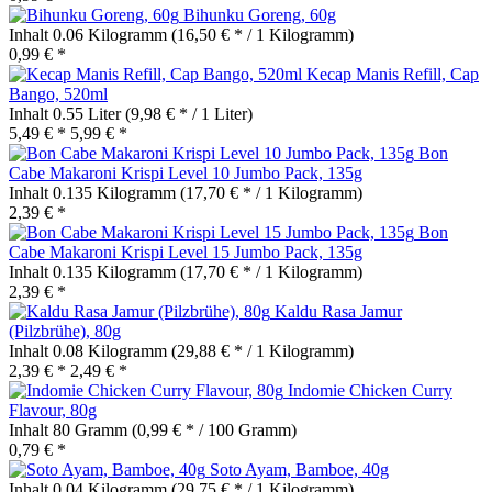
Bihunku Goreng, 60g
Inhalt
0.06 Kilogramm
(16,50 € * / 1 Kilogramm)
0,99 € *
Kecap Manis Refill, Cap
Bango, 520ml
Inhalt
0.55 Liter
(9,98 € * / 1 Liter)
5,49 € *
5,99 € *
Bon
Cabe Makaroni Krispi Level 10 Jumbo Pack, 135g
Inhalt
0.135 Kilogramm
(17,70 € * / 1 Kilogramm)
2,39 € *
Bon
Cabe Makaroni Krispi Level 15 Jumbo Pack, 135g
Inhalt
0.135 Kilogramm
(17,70 € * / 1 Kilogramm)
2,39 € *
Kaldu Rasa Jamur
(Pilzbrühe), 80g
Inhalt
0.08 Kilogramm
(29,88 € * / 1 Kilogramm)
2,39 € *
2,49 € *
Indomie Chicken Curry
Flavour, 80g
Inhalt
80 Gramm
(0,99 € * / 100 Gramm)
0,79 € *
Soto Ayam, Bamboe, 40g
Inhalt
0.04 Kilogramm
(29,75 € * / 1 Kilogramm)