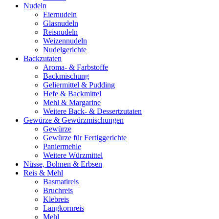
Nudeln
Eiernudeln
Glasnudeln
Reisnudeln
Weizennudeln
Nudelgerichte
Backzutaten
Aroma- & Farbstoffe
Backmischung
Geliermittel & Pudding
Hefe & Backmittel
Mehl & Margarine
Weitere Back- & Dessertzutaten
Gewürze & Gewürzmischungen
Gewürze
Gewürze für Fertiggerichte
Paniermehle
Weitere Würzmittel
Nüsse, Bohnen & Erbsen
Reis & Mehl
Basmatireis
Bruchreis
Klebreis
Langkornreis
Mehl