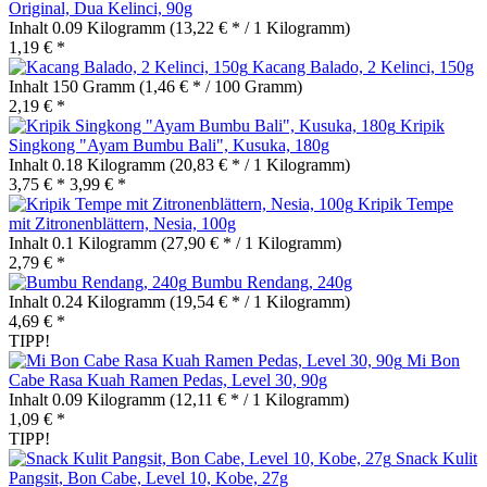
Original, Dua Kelinci, 90g
Inhalt
0.09 Kilogramm
(13,22 € * / 1 Kilogramm)
1,19 € *
Kacang Balado, 2 Kelinci, 150g
Inhalt
150 Gramm
(1,46 € * / 100 Gramm)
2,19 € *
Kripik
Singkong "Ayam Bumbu Bali", Kusuka, 180g
Inhalt
0.18 Kilogramm
(20,83 € * / 1 Kilogramm)
3,75 € *
3,99 € *
Kripik Tempe
mit Zitronenblättern, Nesia, 100g
Inhalt
0.1 Kilogramm
(27,90 € * / 1 Kilogramm)
2,79 € *
Bumbu Rendang, 240g
Inhalt
0.24 Kilogramm
(19,54 € * / 1 Kilogramm)
4,69 € *
TIPP!
Mi Bon
Cabe Rasa Kuah Ramen Pedas, Level 30, 90g
Inhalt
0.09 Kilogramm
(12,11 € * / 1 Kilogramm)
1,09 € *
TIPP!
Snack Kulit
Pangsit, Bon Cabe, Level 10, Kobe, 27g