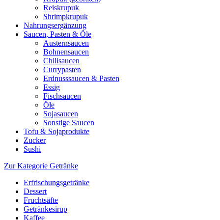
Reiskrupuk
Shrimpkrupuk
Nahrungsergänzung
Saucen, Pasten & Öle
Austernsaucen
Bohnensaucen
Chilisaucen
Currypasten
Erdnusssaucen & Pasten
Essig
Fischsaucen
Öle
Sojasaucen
Sonstige Saucen
Tofu & Sojaprodukte
Zucker
Sushi
Zur Kategorie Getränke
Erfrischungsgetränke
Dessert
Fruchtsäfte
Getränkesirup
Kaffee