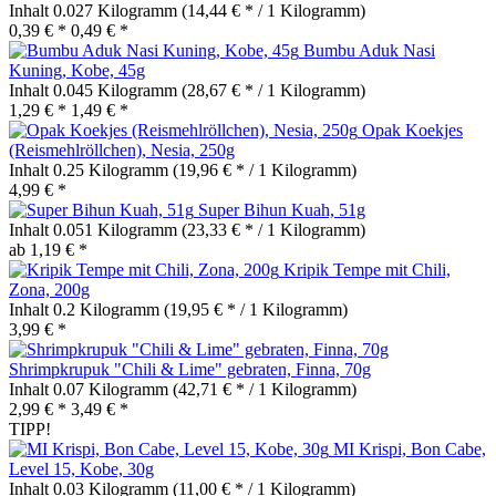
Inhalt
0.027 Kilogramm
(14,44 € * / 1 Kilogramm)
0,39 € *
0,49 € *
Bumbu Aduk Nasi
Kuning, Kobe, 45g
Inhalt
0.045 Kilogramm
(28,67 € * / 1 Kilogramm)
1,29 € *
1,49 € *
Opak Koekjes
(Reismehlröllchen), Nesia, 250g
Inhalt
0.25 Kilogramm
(19,96 € * / 1 Kilogramm)
4,99 € *
Super Bihun Kuah, 51g
Inhalt
0.051 Kilogramm
(23,33 € * / 1 Kilogramm)
ab 1,19 € *
Kripik Tempe mit Chili,
Zona, 200g
Inhalt
0.2 Kilogramm
(19,95 € * / 1 Kilogramm)
3,99 € *
Shrimpkrupuk "Chili & Lime" gebraten, Finna, 70g
Inhalt
0.07 Kilogramm
(42,71 € * / 1 Kilogramm)
2,99 € *
3,49 € *
TIPP!
MI Krispi, Bon Cabe,
Level 15, Kobe, 30g
Inhalt
0.03 Kilogramm
(11,00 € * / 1 Kilogramm)