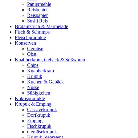
Paniermehle
Reisbeutel
Reispapier
Sushi Reis
Brotaufstrich & Marmelade
Fisch & Schrimps
Fleischprodukte
Konserven
Gemüse
Obst
Knabberkram, Gebäck & Süßwaren
Chips
Knabberkram
Krupuk
Kuchen & Gebäck
Nüsse
Süßigkeiten
Kokosprodukte
Krupuk & Emping
Cassavekrupuk
Dorfkrupuk
Emping
Fischkrupuk
Gemüsekrupuk
Krupuk (gebraten)