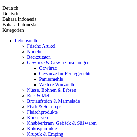
Deutsch
Deutsch
.
Bahasa Indonesia
Bahasa Indonesia
Kategorien
Lebensmittel
Frische Artikel
Nudeln
Backzutaten
Gewürze & Gewürzmischungen
Gewürze
Gewürze für Fertiggerichte
Paniermehle
Weitere Würzmittel
Nüsse, Bohnen & Erbsen
Reis & Mehl
Brotaufstrich & Marmelade
Fisch & Schrimps
Fleischprodukte
Konserven
Knabberkram, Gebäck & Süßwaren
Kokosprodukte
Krupuk & Emping