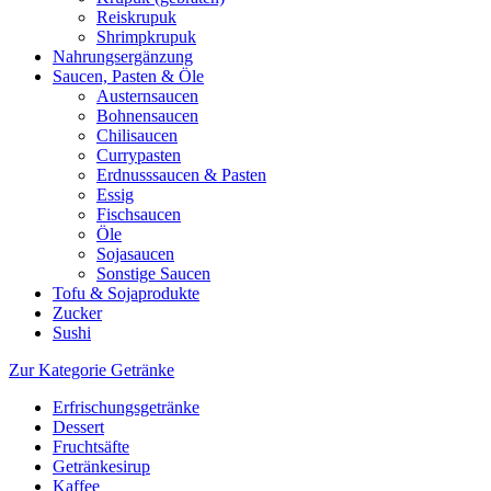
Reiskrupuk
Shrimpkrupuk
Nahrungsergänzung
Saucen, Pasten & Öle
Austernsaucen
Bohnensaucen
Chilisaucen
Currypasten
Erdnusssaucen & Pasten
Essig
Fischsaucen
Öle
Sojasaucen
Sonstige Saucen
Tofu & Sojaprodukte
Zucker
Sushi
Zur Kategorie Getränke
Erfrischungsgetränke
Dessert
Fruchtsäfte
Getränkesirup
Kaffee