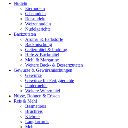
Nudeln
Eiernudeln
Glasnudeln
Reisnudeln
Weizennudeln
Nudelgerichte
Backzutaten
Aroma- & Farbstoffe
Backmischung
Geliermittel & Pudding
Hefe & Backmittel
Mehl & Margarine
Weitere Back- & Dessertzutaten
Gewürze & Gewürzmischungen
Gewürze
Gewürze für Fertiggerichte
Paniermehle
Weitere Würzmittel
Nüsse, Bohnen & Erbsen
Reis & Mehl
Basmatireis
Bruchreis
Klebreis
Langkornreis
Mehl