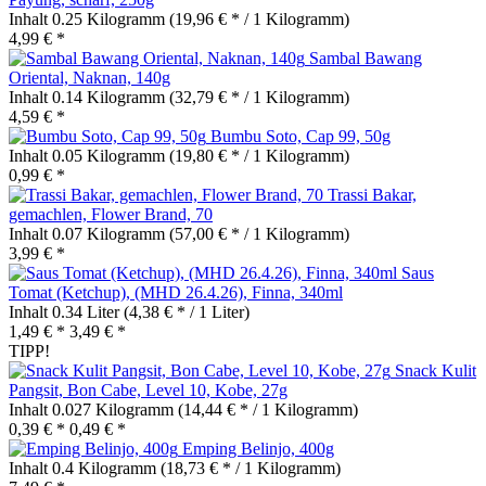
Inhalt
0.25 Kilogramm
(19,96 € * / 1 Kilogramm)
4,99 € *
Sambal Bawang
Oriental, Naknan, 140g
Inhalt
0.14 Kilogramm
(32,79 € * / 1 Kilogramm)
4,59 € *
Bumbu Soto, Cap 99, 50g
Inhalt
0.05 Kilogramm
(19,80 € * / 1 Kilogramm)
0,99 € *
Trassi Bakar,
gemachlen, Flower Brand, 70
Inhalt
0.07 Kilogramm
(57,00 € * / 1 Kilogramm)
3,99 € *
Saus
Tomat (Ketchup), (MHD 26.4.26), Finna, 340ml
Inhalt
0.34 Liter
(4,38 € * / 1 Liter)
1,49 € *
3,49 € *
TIPP!
Snack Kulit
Pangsit, Bon Cabe, Level 10, Kobe, 27g
Inhalt
0.027 Kilogramm
(14,44 € * / 1 Kilogramm)
0,39 € *
0,49 € *
Emping Belinjo, 400g
Inhalt
0.4 Kilogramm
(18,73 € * / 1 Kilogramm)