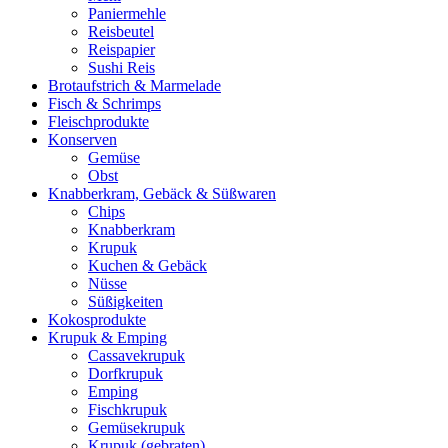
Paniermehle
Reisbeutel
Reispapier
Sushi Reis
Brotaufstrich & Marmelade
Fisch & Schrimps
Fleischprodukte
Konserven
Gemüse
Obst
Knabberkram, Gebäck & Süßwaren
Chips
Knabberkram
Krupuk
Kuchen & Gebäck
Nüsse
Süßigkeiten
Kokosprodukte
Krupuk & Emping
Cassavekrupuk
Dorfkrupuk
Emping
Fischkrupuk
Gemüsekrupuk
Krupuk (gebraten)