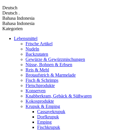
Deutsch
Deutsch
.
Bahasa Indonesia
Bahasa Indonesia
Kategorien
Lebensmittel
Frische Artikel
Nudeln
Backzutaten
Gewürze & Gewürzmischungen
Nüsse, Bohnen & Erbsen
Reis & Mehl
Brotaufstrich & Marmelade
Fisch & Schrimps
Fleischprodukte
Konserven
Knabberkram, Gebäck & Süßwaren
Kokosprodukte
Krupuk & Emping
Cassavekrupuk
Dorfkrupuk
Emping
Fischkrupuk