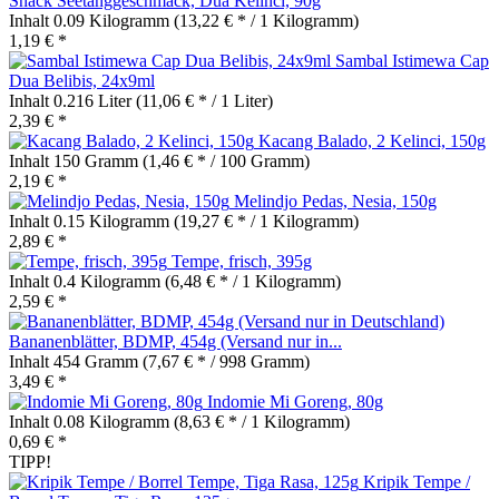
Snack Seetanggeschmack, Dua Kelinci, 90g
Inhalt
0.09 Kilogramm
(13,22 € * / 1 Kilogramm)
1,19 € *
Sambal Istimewa Cap
Dua Belibis, 24x9ml
Inhalt
0.216 Liter
(11,06 € * / 1 Liter)
2,39 € *
Kacang Balado, 2 Kelinci, 150g
Inhalt
150 Gramm
(1,46 € * / 100 Gramm)
2,19 € *
Melindjo Pedas, Nesia, 150g
Inhalt
0.15 Kilogramm
(19,27 € * / 1 Kilogramm)
2,89 € *
Tempe, frisch, 395g
Inhalt
0.4 Kilogramm
(6,48 € * / 1 Kilogramm)
2,59 € *
Bananenblätter, BDMP, 454g (Versand nur in...
Inhalt
454 Gramm
(7,67 € * / 998 Gramm)
3,49 € *
Indomie Mi Goreng, 80g
Inhalt
0.08 Kilogramm
(8,63 € * / 1 Kilogramm)
0,69 € *
TIPP!
Kripik Tempe /