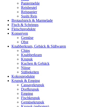
Paniermehle
Reisbeutel
Reispapier
Sushi Reis
Brotaufstrich & Marmelade
Fisch & Schrimps
Fleischprodukte
Konserven
Gemüse
Obst
Knabberkram, Gebäck & Süßwaren
Chips
Knabberkram
Krupuk
Kuchen & Gebäck
Nüsse
Süßigkeiten
Kokosprodukte
Krupuk & Emping
Cassavekrupuk
Dorfkrupuk
Emping
Fischkrupuk
Gemüsekrupuk
Krupuk (gebraten)