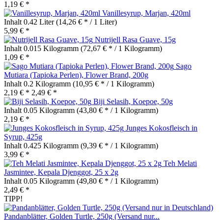
1,19 € *
Vanillesyrup, Marjan, 420ml
Inhalt
0.42 Liter
(14,26 € * / 1 Liter)
5,99 € *
Nutrijell Rasa Guave, 15g
Inhalt
0.015 Kilogramm
(72,67 € * / 1 Kilogramm)
1,09 € *
Sago
Mutiara (Tapioka Perlen), Flower Brand, 200g
Inhalt
0.2 Kilogramm
(10,95 € * / 1 Kilogramm)
2,19 € *
2,49 € *
Biji Selasih, Koepoe, 50g
Inhalt
0.05 Kilogramm
(43,80 € * / 1 Kilogramm)
2,19 € *
Junges Kokosfleisch in
Syrup, 425g
Inhalt
0.425 Kilogramm
(9,39 € * / 1 Kilogramm)
3,99 € *
Teh Melati
Jasmintee, Kepala Djenggot, 25 x 2g
Inhalt
0.05 Kilogramm
(49,80 € * / 1 Kilogramm)
2,49 € *
TIPP!
Pandanblätter, Golden Turtle, 250g (Versand nur...