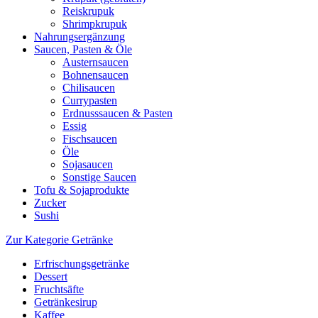
Reiskrupuk
Shrimpkrupuk
Nahrungsergänzung
Saucen, Pasten & Öle
Austernsaucen
Bohnensaucen
Chilisaucen
Currypasten
Erdnusssaucen & Pasten
Essig
Fischsaucen
Öle
Sojasaucen
Sonstige Saucen
Tofu & Sojaprodukte
Zucker
Sushi
Zur Kategorie Getränke
Erfrischungsgetränke
Dessert
Fruchtsäfte
Getränkesirup
Kaffee