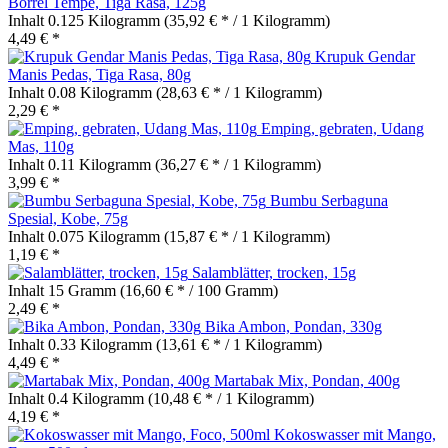
Borrel Tempe, Tiga Rasa, 125g
Inhalt
0.125 Kilogramm
(35,92 € * / 1 Kilogramm)
4,49 € *
Krupuk Gendar
Manis Pedas, Tiga Rasa, 80g
Inhalt
0.08 Kilogramm
(28,63 € * / 1 Kilogramm)
2,29 € *
Emping, gebraten, Udang
Mas, 110g
Inhalt
0.11 Kilogramm
(36,27 € * / 1 Kilogramm)
3,99 € *
Bumbu Serbaguna
Spesial, Kobe, 75g
Inhalt
0.075 Kilogramm
(15,87 € * / 1 Kilogramm)
1,19 € *
Salamblätter, trocken, 15g
Inhalt
15 Gramm
(16,60 € * / 100 Gramm)
2,49 € *
Bika Ambon, Pondan, 330g
Inhalt
0.33 Kilogramm
(13,61 € * / 1 Kilogramm)
4,49 € *
Martabak Mix, Pondan, 400g
Inhalt
0.4 Kilogramm
(10,48 € * / 1 Kilogramm)
4,19 € *
Kokoswasser mit Mango,