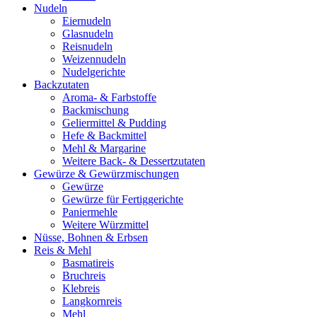
Nudeln
Eiernudeln
Glasnudeln
Reisnudeln
Weizennudeln
Nudelgerichte
Backzutaten
Aroma- & Farbstoffe
Backmischung
Geliermittel & Pudding
Hefe & Backmittel
Mehl & Margarine
Weitere Back- & Dessertzutaten
Gewürze & Gewürzmischungen
Gewürze
Gewürze für Fertiggerichte
Paniermehle
Weitere Würzmittel
Nüsse, Bohnen & Erbsen
Reis & Mehl
Basmatireis
Bruchreis
Klebreis
Langkornreis
Mehl