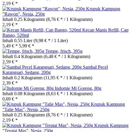
2,19 € *
Krupuk Kampung
"Rawon", Nesia, 250g
Inhalt
0.25 Kilogramm
(8,76 € * / 1 Kilogramm)
2,19 € *
Kecap Manis Refill, Cap
Bango, 520ml
Inhalt
0.55 Liter
(9,98 € * / 1 Liter)
5,49 € *
5,99 € *
Tempe, frisch, 395g
Inhalt
0.4 Kilogramm
(6,48 € * / 1 Kilogramm)
2,59 € *
Sambal Pecel
Karangsari, Sedang, 200g
Inhalt
0.2 Kilogramm
(11,95 € * / 1 Kilogramm)
2,39 € *
Indomie Mi Goreng, 80g
Inhalt
0.08 Kilogramm
(8,63 € * / 1 Kilogramm)
0,69 € *
Krupuk Kampung
"Talie Mas", Nesia, 250g
Inhalt
0.25 Kilogramm
(8,76 € * / 1 Kilogramm)
2,19 € *
Krupuk Kampung
"Teratai Mas", Nesia, 250g