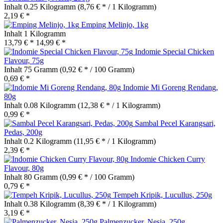
Inhalt
0.25 Kilogramm
(8,76 € * / 1 Kilogramm)
2,19 € *
Emping Melinjo, 1kg
Inhalt
1 Kilogramm
13,79 € *
14,99 € *
Indomie Special Chicken
Flavour, 75g
Inhalt
75 Gramm
(0,92 € * / 100 Gramm)
0,69 € *
Indomie Mi Goreng Rendang,
80g
Inhalt
0.08 Kilogramm
(12,38 € * / 1 Kilogramm)
0,99 € *
Sambal Pecel Karangsari,
Pedas, 200g
Inhalt
0.2 Kilogramm
(11,95 € * / 1 Kilogramm)
2,39 € *
Indomie Chicken Curry
Flavour, 80g
Inhalt
80 Gramm
(0,99 € * / 100 Gramm)
0,79 € *
Tempeh Kripik, Lucullus, 250g
Inhalt
0.38 Kilogramm
(8,39 € * / 1 Kilogramm)
3,19 € *
Palmenzucker, Nesia, 250g