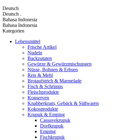
Deutsch
Deutsch
.
Bahasa Indonesia
Bahasa Indonesia
Kategorien
Lebensmittel
Frische Artikel
Nudeln
Backzutaten
Gewürze & Gewürzmischungen
Nüsse, Bohnen & Erbsen
Reis & Mehl
Brotaufstrich & Marmelade
Fisch & Schrimps
Fleischprodukte
Konserven
Knabberkram, Gebäck & Süßwaren
Kokosprodukte
Krupuk & Emping
Cassavekrupuk
Dorfkrupuk
Emping
Fischkrupuk