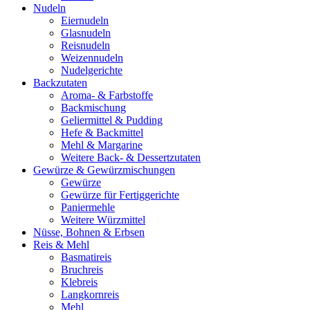
Nudeln
Eiernudeln
Glasnudeln
Reisnudeln
Weizennudeln
Nudelgerichte
Backzutaten
Aroma- & Farbstoffe
Backmischung
Geliermittel & Pudding
Hefe & Backmittel
Mehl & Margarine
Weitere Back- & Dessertzutaten
Gewürze & Gewürzmischungen
Gewürze
Gewürze für Fertiggerichte
Paniermehle
Weitere Würzmittel
Nüsse, Bohnen & Erbsen
Reis & Mehl
Basmatireis
Bruchreis
Klebreis
Langkornreis
Mehl