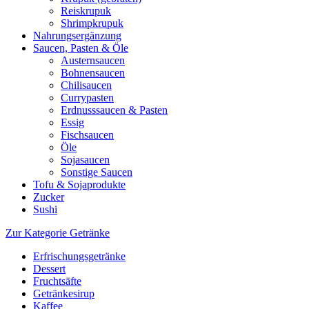
Reiskrupuk
Shrimpkrupuk
Nahrungsergänzung
Saucen, Pasten & Öle
Austernsaucen
Bohnensaucen
Chilisaucen
Currypasten
Erdnusssaucen & Pasten
Essig
Fischsaucen
Öle
Sojasaucen
Sonstige Saucen
Tofu & Sojaprodukte
Zucker
Sushi
Zur Kategorie Getränke
Erfrischungsgetränke
Dessert
Fruchtsäfte
Getränkesirup
Kaffee