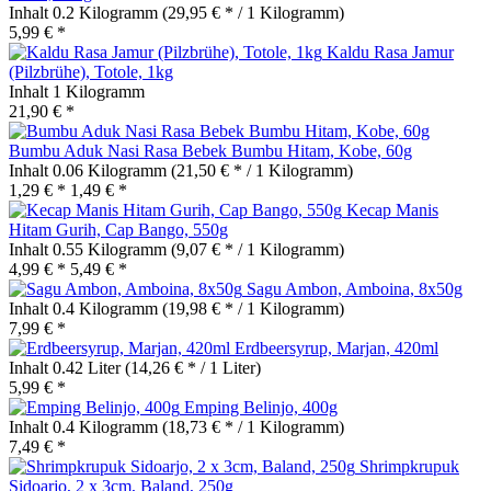
Inhalt
0.2 Kilogramm
(29,95 € * / 1 Kilogramm)
5,99 € *
Kaldu Rasa Jamur
(Pilzbrühe), Totole, 1kg
Inhalt
1 Kilogramm
21,90 € *
Bumbu Aduk Nasi Rasa Bebek Bumbu Hitam, Kobe, 60g
Inhalt
0.06 Kilogramm
(21,50 € * / 1 Kilogramm)
1,29 € *
1,49 € *
Kecap Manis
Hitam Gurih, Cap Bango, 550g
Inhalt
0.55 Kilogramm
(9,07 € * / 1 Kilogramm)
4,99 € *
5,49 € *
Sagu Ambon, Amboina, 8x50g
Inhalt
0.4 Kilogramm
(19,98 € * / 1 Kilogramm)
7,99 € *
Erdbeersyrup, Marjan, 420ml
Inhalt
0.42 Liter
(14,26 € * / 1 Liter)
5,99 € *
Emping Belinjo, 400g
Inhalt
0.4 Kilogramm
(18,73 € * / 1 Kilogramm)
7,49 € *
Shrimpkrupuk
Sidoarjo, 2 x 3cm, Baland, 250g