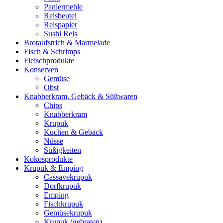
Paniermehle
Reisbeutel
Reispapier
Sushi Reis
Brotaufstrich & Marmelade
Fisch & Schrimps
Fleischprodukte
Konserven
Gemüse
Obst
Knabberkram, Gebäck & Süßwaren
Chips
Knabberkram
Krupuk
Kuchen & Gebäck
Nüsse
Süßigkeiten
Kokosprodukte
Krupuk & Emping
Cassavekrupuk
Dorfkrupuk
Emping
Fischkrupuk
Gemüsekrupuk
Krupuk (gebraten)