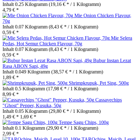
Inhalt
0.25 Kilogramm
(19,16 € * / 1 Kilogramm)
4,79 € *
Mie Onion Chicken Flavour,
70g
Inhalt
0.07 Kilogramm
(8,43 € * / 1 Kilogramm)
0,59 € *
Mie Selera
Pedas, Hot Semur Chicken Flavour, 70g
Inhalt
0.07 Kilogramm
(8,43 € * / 1 Kilogramm)
0,59 € *
Bubur Instan Lezat
Rasa ABON Sapi, 49g
Inhalt
0.049 Kilogramm
(38,57 € * / 1 Kilogramm)
1,89 € *
Shrimpkrupuk, Pet Sing, 500g
Inhalt
0.5 Kilogramm
(17,98 € * / 1 Kilogramm)
8,99 € *
Cassavechips
"Ghost" Pepper, Kusuka, 50g
Inhalt
0.05 Kilogramm
(29,80 € * / 1 Kilogramm)
1,49 € *
1,69 € *
Tempe Sagu Chips, 100g
Inhalt
0.1 Kilogramm
(29,90 € * / 1 Kilogramm)
2,99 € *
TAROchips, Maicih, Level