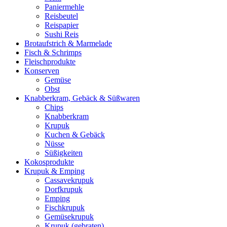
Paniermehle
Reisbeutel
Reispapier
Sushi Reis
Brotaufstrich & Marmelade
Fisch & Schrimps
Fleischprodukte
Konserven
Gemüse
Obst
Knabberkram, Gebäck & Süßwaren
Chips
Knabberkram
Krupuk
Kuchen & Gebäck
Nüsse
Süßigkeiten
Kokosprodukte
Krupuk & Emping
Cassavekrupuk
Dorfkrupuk
Emping
Fischkrupuk
Gemüsekrupuk
Krupuk (gebraten)