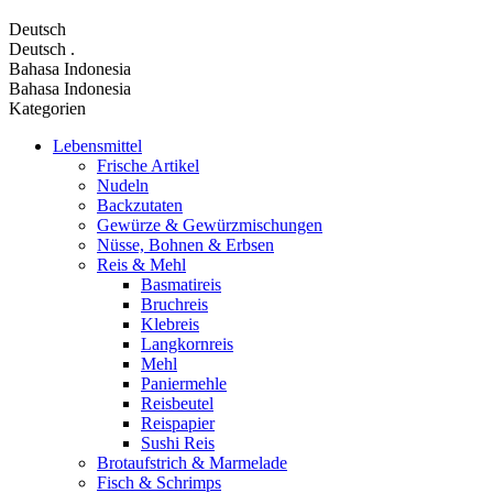
Deutsch
Deutsch
.
Bahasa Indonesia
Bahasa Indonesia
Kategorien
Lebensmittel
Frische Artikel
Nudeln
Backzutaten
Gewürze & Gewürzmischungen
Nüsse, Bohnen & Erbsen
Reis & Mehl
Basmatireis
Bruchreis
Klebreis
Langkornreis
Mehl
Paniermehle
Reisbeutel
Reispapier
Sushi Reis
Brotaufstrich & Marmelade
Fisch & Schrimps