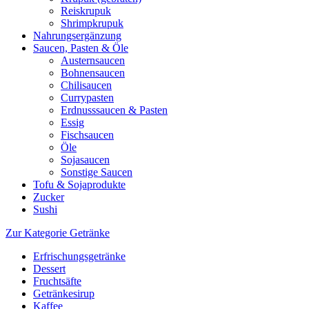
Reiskrupuk
Shrimpkrupuk
Nahrungsergänzung
Saucen, Pasten & Öle
Austernsaucen
Bohnensaucen
Chilisaucen
Currypasten
Erdnusssaucen & Pasten
Essig
Fischsaucen
Öle
Sojasaucen
Sonstige Saucen
Tofu & Sojaprodukte
Zucker
Sushi
Zur Kategorie Getränke
Erfrischungsgetränke
Dessert
Fruchtsäfte
Getränkesirup
Kaffee