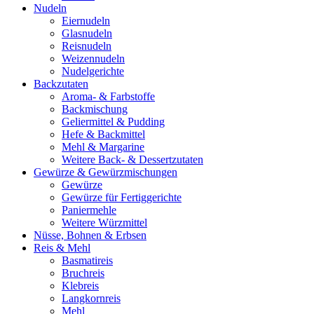
Nudeln
Eiernudeln
Glasnudeln
Reisnudeln
Weizennudeln
Nudelgerichte
Backzutaten
Aroma- & Farbstoffe
Backmischung
Geliermittel & Pudding
Hefe & Backmittel
Mehl & Margarine
Weitere Back- & Dessertzutaten
Gewürze & Gewürzmischungen
Gewürze
Gewürze für Fertiggerichte
Paniermehle
Weitere Würzmittel
Nüsse, Bohnen & Erbsen
Reis & Mehl
Basmatireis
Bruchreis
Klebreis
Langkornreis
Mehl