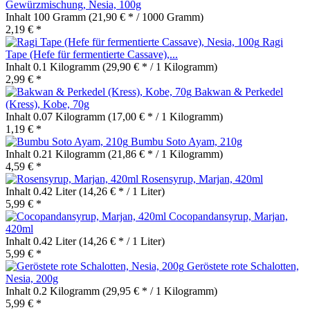
Gewürzmischung, Nesia, 100g
Inhalt
100 Gramm
(21,90 € * / 1000 Gramm)
2,19 € *
Ragi
Tape (Hefe für fermentierte Cassave),...
Inhalt
0.1 Kilogramm
(29,90 € * / 1 Kilogramm)
2,99 € *
Bakwan & Perkedel
(Kress), Kobe, 70g
Inhalt
0.07 Kilogramm
(17,00 € * / 1 Kilogramm)
1,19 € *
Bumbu Soto Ayam, 210g
Inhalt
0.21 Kilogramm
(21,86 € * / 1 Kilogramm)
4,59 € *
Rosensyrup, Marjan, 420ml
Inhalt
0.42 Liter
(14,26 € * / 1 Liter)
5,99 € *
Cocopandansyrup, Marjan,
420ml
Inhalt
0.42 Liter
(14,26 € * / 1 Liter)
5,99 € *
Geröstete rote Schalotten,
Nesia, 200g
Inhalt
0.2 Kilogramm
(29,95 € * / 1 Kilogramm)
5,99 € *