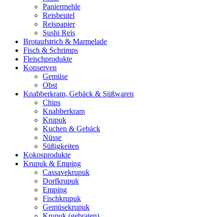
Paniermehle
Reisbeutel
Reispapier
Sushi Reis
Brotaufstrich & Marmelade
Fisch & Schrimps
Fleischprodukte
Konserven
Gemüse
Obst
Knabberkram, Gebäck & Süßwaren
Chips
Knabberkram
Krupuk
Kuchen & Gebäck
Nüsse
Süßigkeiten
Kokosprodukte
Krupuk & Emping
Cassavekrupuk
Dorfkrupuk
Emping
Fischkrupuk
Gemüsekrupuk
Krupuk (gebraten)