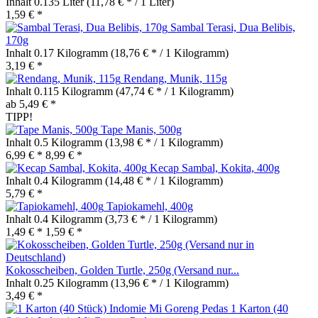
Inhalt
0.135 Liter
(11,78 € * / 1 Liter)
1,59 € *
Sambal Terasi, Dua Belibis,
170g
Inhalt
0.17 Kilogramm
(18,76 € * / 1 Kilogramm)
3,19 € *
Rendang, Munik, 115g
Inhalt
0.115 Kilogramm
(47,74 € * / 1 Kilogramm)
ab 5,49 € *
TIPP!
Tape Manis, 500g
Inhalt
0.5 Kilogramm
(13,98 € * / 1 Kilogramm)
6,99 € *
8,99 € *
Kecap Sambal, Kokita, 400g
Inhalt
0.4 Kilogramm
(14,48 € * / 1 Kilogramm)
5,79 € *
Tapiokamehl, 400g
Inhalt
0.4 Kilogramm
(3,73 € * / 1 Kilogramm)
1,49 € *
1,59 € *
Kokosscheiben, Golden Turtle, 250g (Versand nur...
Inhalt
0.25 Kilogramm
(13,96 € * / 1 Kilogramm)
3,49 € *
1 Karton (40