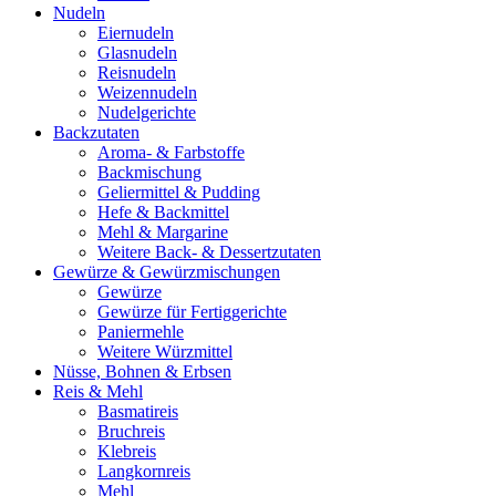
Nudeln
Eiernudeln
Glasnudeln
Reisnudeln
Weizennudeln
Nudelgerichte
Backzutaten
Aroma- & Farbstoffe
Backmischung
Geliermittel & Pudding
Hefe & Backmittel
Mehl & Margarine
Weitere Back- & Dessertzutaten
Gewürze & Gewürzmischungen
Gewürze
Gewürze für Fertiggerichte
Paniermehle
Weitere Würzmittel
Nüsse, Bohnen & Erbsen
Reis & Mehl
Basmatireis
Bruchreis
Klebreis
Langkornreis
Mehl