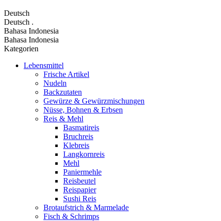
Deutsch
Deutsch
.
Bahasa Indonesia
Bahasa Indonesia
Kategorien
Lebensmittel
Frische Artikel
Nudeln
Backzutaten
Gewürze & Gewürzmischungen
Nüsse, Bohnen & Erbsen
Reis & Mehl
Basmatireis
Bruchreis
Klebreis
Langkornreis
Mehl
Paniermehle
Reisbeutel
Reispapier
Sushi Reis
Brotaufstrich & Marmelade
Fisch & Schrimps