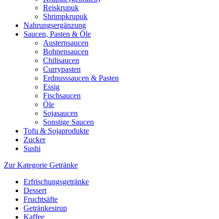
Reiskrupuk
Shrimpkrupuk
Nahrungsergänzung
Saucen, Pasten & Öle
Austernsaucen
Bohnensaucen
Chilisaucen
Currypasten
Erdnusssaucen & Pasten
Essig
Fischsaucen
Öle
Sojasaucen
Sonstige Saucen
Tofu & Sojaprodukte
Zucker
Sushi
Zur Kategorie Getränke
Erfrischungsgetränke
Dessert
Fruchtsäfte
Getränkesirup
Kaffee