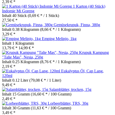
2,39 € *
1 Karton (40 Stück)
Indomie Mi Goreng
Inhalt
40 Stück
(0,69 € * / 1 Stück)
27,50 € *
Gemüsekrupuk, Finna, 380g
Inhalt
0.38 Kilogramm
(8,66 € * / 1 Kilogramm)
3,29 € *
Emping Melinjo, 1kg
Inhalt
1 Kilogramm
13,79 € *
14,99 € *
Krupuk Kampung
"Talie Mas", Nesia, 250g
Inhalt
0.25 Kilogramm
(8,76 € * / 1 Kilogramm)
2,19 € *
Eukalyptus Öl, Cap Lang,
120ml
Inhalt
0.12 Liter
(79,08 € * / 1 Liter)
9,49 € *
Salamblätter, trocken, 15g
Inhalt
15 Gramm
(16,60 € * / 100 Gramm)
2,49 € *
Lorbeerblätter, TRS, 30g
Inhalt
30 Gramm
(11,63 € * / 100 Gramm)
3,49 € *