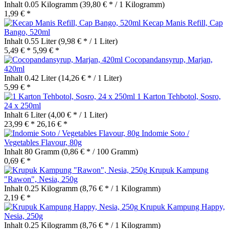
Inhalt
0.05 Kilogramm
(39,80 € * / 1 Kilogramm)
1,99 € *
Kecap Manis Refill, Cap
Bango, 520ml
Inhalt
0.55 Liter
(9,98 € * / 1 Liter)
5,49 € *
5,99 € *
Cocopandansyrup, Marjan,
420ml
Inhalt
0.42 Liter
(14,26 € * / 1 Liter)
5,99 € *
1 Karton Tehbotol, Sosro,
24 x 250ml
Inhalt
6 Liter
(4,00 € * / 1 Liter)
23,99 € *
26,16 € *
Indomie Soto /
Vegetables Flavour, 80g
Inhalt
80 Gramm
(0,86 € * / 100 Gramm)
0,69 € *
Krupuk Kampung
"Rawon", Nesia, 250g
Inhalt
0.25 Kilogramm
(8,76 € * / 1 Kilogramm)
2,19 € *
Krupuk Kampung Happy,
Nesia, 250g
Inhalt
0.25 Kilogramm
(8,76 € * / 1 Kilogramm)