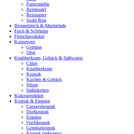
Paniermehle
Reisbeutel
Reispapier
Sushi Reis
Brotaufstrich & Marmelade
Fisch & Schrimps
Fleischprodukte
Konserven
Gemüse
Obst
Knabberkram, Gebäck & Süßwaren
Chips
Knabberkram
Krupuk
Kuchen & Gebäck
Nüsse
Süßigkeiten
Kokosprodukte
Krupuk & Emping
Cassavekrupuk
Dorfkrupuk
Emping
Fischkrupuk
Gemüsekrupuk
Krupuk (gebraten)