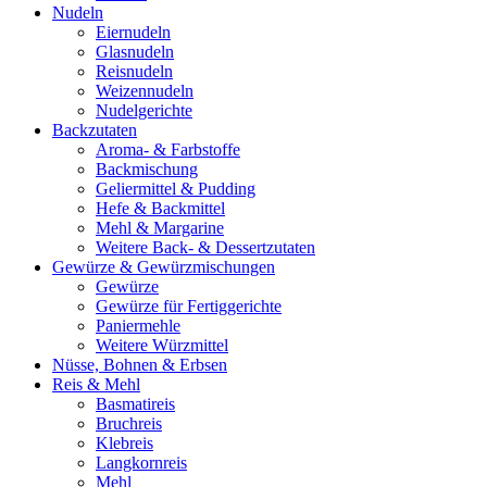
Nudeln
Eiernudeln
Glasnudeln
Reisnudeln
Weizennudeln
Nudelgerichte
Backzutaten
Aroma- & Farbstoffe
Backmischung
Geliermittel & Pudding
Hefe & Backmittel
Mehl & Margarine
Weitere Back- & Dessertzutaten
Gewürze & Gewürzmischungen
Gewürze
Gewürze für Fertiggerichte
Paniermehle
Weitere Würzmittel
Nüsse, Bohnen & Erbsen
Reis & Mehl
Basmatireis
Bruchreis
Klebreis
Langkornreis
Mehl