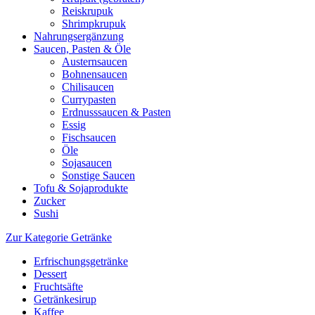
Reiskrupuk
Shrimpkrupuk
Nahrungsergänzung
Saucen, Pasten & Öle
Austernsaucen
Bohnensaucen
Chilisaucen
Currypasten
Erdnusssaucen & Pasten
Essig
Fischsaucen
Öle
Sojasaucen
Sonstige Saucen
Tofu & Sojaprodukte
Zucker
Sushi
Zur Kategorie Getränke
Erfrischungsgetränke
Dessert
Fruchtsäfte
Getränkesirup
Kaffee