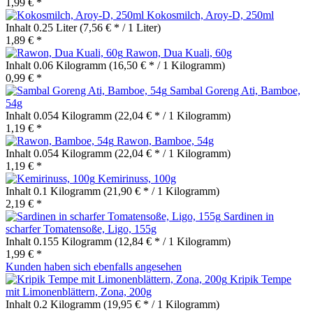
1,99 € *
Kokosmilch, Aroy-D, 250ml
Inhalt
0.25 Liter
(7,56 € * / 1 Liter)
1,89 € *
Rawon, Dua Kuali, 60g
Inhalt
0.06 Kilogramm
(16,50 € * / 1 Kilogramm)
0,99 € *
Sambal Goreng Ati, Bamboe,
54g
Inhalt
0.054 Kilogramm
(22,04 € * / 1 Kilogramm)
1,19 € *
Rawon, Bamboe, 54g
Inhalt
0.054 Kilogramm
(22,04 € * / 1 Kilogramm)
1,19 € *
Kemirinuss, 100g
Inhalt
0.1 Kilogramm
(21,90 € * / 1 Kilogramm)
2,19 € *
Sardinen in
scharfer Tomatensoße, Ligo, 155g
Inhalt
0.155 Kilogramm
(12,84 € * / 1 Kilogramm)
1,99 € *
Kunden haben sich ebenfalls angesehen
Kripik Tempe
mit Limonenblättern, Zona, 200g
Inhalt
0.2 Kilogramm
(19,95 € * / 1 Kilogramm)