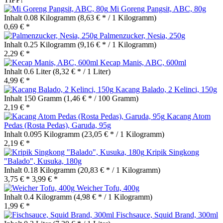
Mi Goreng Pangsit, ABC, 80g
Inhalt
0.08 Kilogramm
(8,63 € * / 1 Kilogramm)
0,69 € *
Palmenzucker, Nesia, 250g
Inhalt
0.25 Kilogramm
(9,16 € * / 1 Kilogramm)
2,29 € *
Kecap Manis, ABC, 600ml
Inhalt
0.6 Liter
(8,32 € * / 1 Liter)
4,99 € *
Kacang Balado, 2 Kelinci, 150g
Inhalt
150 Gramm
(1,46 € * / 100 Gramm)
2,19 € *
Kacang Atom
Pedas (Rosta Pedas), Garuda, 95g
Inhalt
0.095 Kilogramm
(23,05 € * / 1 Kilogramm)
2,19 € *
Kripik Singkong
"Balado", Kusuka, 180g
Inhalt
0.18 Kilogramm
(20,83 € * / 1 Kilogramm)
3,75 € *
3,99 € *
Weicher Tofu, 400g
Inhalt
0.4 Kilogramm
(4,98 € * / 1 Kilogramm)
1,99 € *
Fischsauce, Squid Brand, 300ml