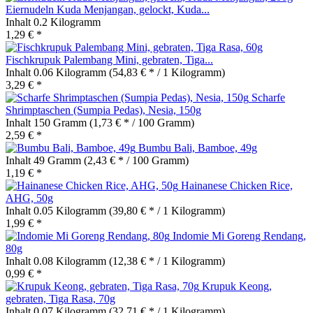
Eiernudeln Kuda Menjangan, gelockt, Kuda...
Inhalt
0.2 Kilogramm
1,29 € *
Fischkrupuk Palembang Mini, gebraten, Tiga...
Inhalt
0.06 Kilogramm
(54,83 € * / 1 Kilogramm)
3,29 € *
Scharfe
Shrimptaschen (Sumpia Pedas), Nesia, 150g
Inhalt
150 Gramm
(1,73 € * / 100 Gramm)
2,59 € *
Bumbu Bali, Bamboe, 49g
Inhalt
49 Gramm
(2,43 € * / 100 Gramm)
1,19 € *
Hainanese Chicken Rice,
AHG, 50g
Inhalt
0.05 Kilogramm
(39,80 € * / 1 Kilogramm)
1,99 € *
Indomie Mi Goreng Rendang,
80g
Inhalt
0.08 Kilogramm
(12,38 € * / 1 Kilogramm)
0,99 € *
Krupuk Keong,
gebraten, Tiga Rasa, 70g
Inhalt
0.07 Kilogramm
(32,71 € * / 1 Kilogramm)