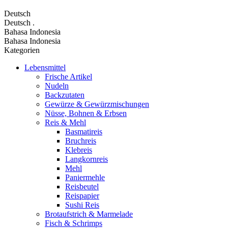
Deutsch
Deutsch
.
Bahasa Indonesia
Bahasa Indonesia
Kategorien
Lebensmittel
Frische Artikel
Nudeln
Backzutaten
Gewürze & Gewürzmischungen
Nüsse, Bohnen & Erbsen
Reis & Mehl
Basmatireis
Bruchreis
Klebreis
Langkornreis
Mehl
Paniermehle
Reisbeutel
Reispapier
Sushi Reis
Brotaufstrich & Marmelade
Fisch & Schrimps