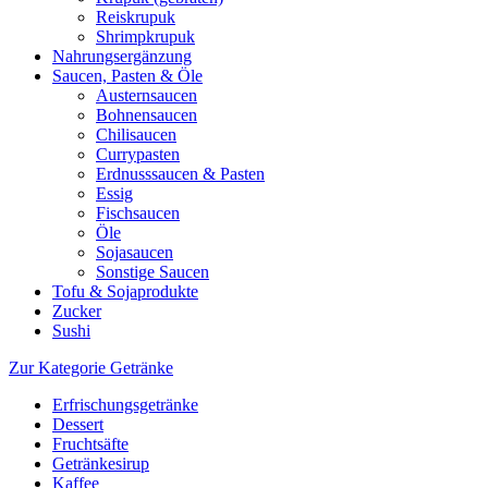
Reiskrupuk
Shrimpkrupuk
Nahrungsergänzung
Saucen, Pasten & Öle
Austernsaucen
Bohnensaucen
Chilisaucen
Currypasten
Erdnusssaucen & Pasten
Essig
Fischsaucen
Öle
Sojasaucen
Sonstige Saucen
Tofu & Sojaprodukte
Zucker
Sushi
Zur Kategorie Getränke
Erfrischungsgetränke
Dessert
Fruchtsäfte
Getränkesirup
Kaffee