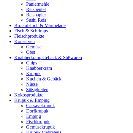
Paniermehle
Reisbeutel
Reispapier
Sushi Reis
Brotaufstrich & Marmelade
Fisch & Schrimps
Fleischprodukte
Konserven
Gemüse
Obst
Knabberkram, Gebäck & Süßwaren
Chips
Knabberkram
Krupuk
Kuchen & Gebäck
Nüsse
Süßigkeiten
Kokosprodukte
Krupuk & Emping
Cassavekrupuk
Dorfkrupuk
Emping
Fischkrupuk
Gemüsekrupuk
Krupuk (gebraten)