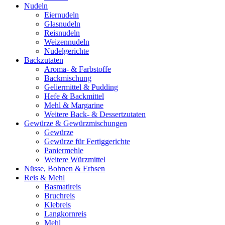
Nudeln
Eiernudeln
Glasnudeln
Reisnudeln
Weizennudeln
Nudelgerichte
Backzutaten
Aroma- & Farbstoffe
Backmischung
Geliermittel & Pudding
Hefe & Backmittel
Mehl & Margarine
Weitere Back- & Dessertzutaten
Gewürze & Gewürzmischungen
Gewürze
Gewürze für Fertiggerichte
Paniermehle
Weitere Würzmittel
Nüsse, Bohnen & Erbsen
Reis & Mehl
Basmatireis
Bruchreis
Klebreis
Langkornreis
Mehl