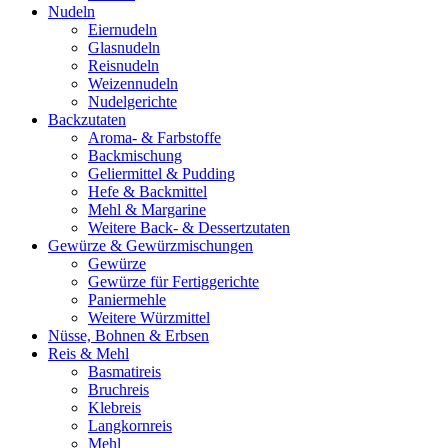
Nudeln
Eiernudeln
Glasnudeln
Reisnudeln
Weizennudeln
Nudelgerichte
Backzutaten
Aroma- & Farbstoffe
Backmischung
Geliermittel & Pudding
Hefe & Backmittel
Mehl & Margarine
Weitere Back- & Dessertzutaten
Gewürze & Gewürzmischungen
Gewürze
Gewürze für Fertiggerichte
Paniermehle
Weitere Würzmittel
Nüsse, Bohnen & Erbsen
Reis & Mehl
Basmatireis
Bruchreis
Klebreis
Langkornreis
Mehl