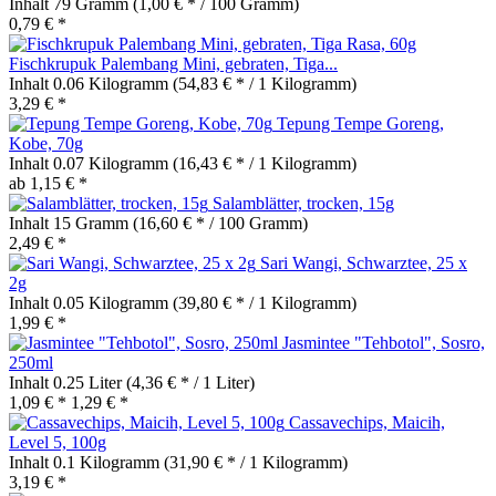
Inhalt
79 Gramm
(1,00 € * / 100 Gramm)
0,79 € *
Fischkrupuk Palembang Mini, gebraten, Tiga...
Inhalt
0.06 Kilogramm
(54,83 € * / 1 Kilogramm)
3,29 € *
Tepung Tempe Goreng,
Kobe, 70g
Inhalt
0.07 Kilogramm
(16,43 € * / 1 Kilogramm)
ab 1,15 € *
Salamblätter, trocken, 15g
Inhalt
15 Gramm
(16,60 € * / 100 Gramm)
2,49 € *
Sari Wangi, Schwarztee, 25 x
2g
Inhalt
0.05 Kilogramm
(39,80 € * / 1 Kilogramm)
1,99 € *
Jasmintee "Tehbotol", Sosro,
250ml
Inhalt
0.25 Liter
(4,36 € * / 1 Liter)
1,09 € *
1,29 € *
Cassavechips, Maicih,
Level 5, 100g
Inhalt
0.1 Kilogramm
(31,90 € * / 1 Kilogramm)
3,19 € *