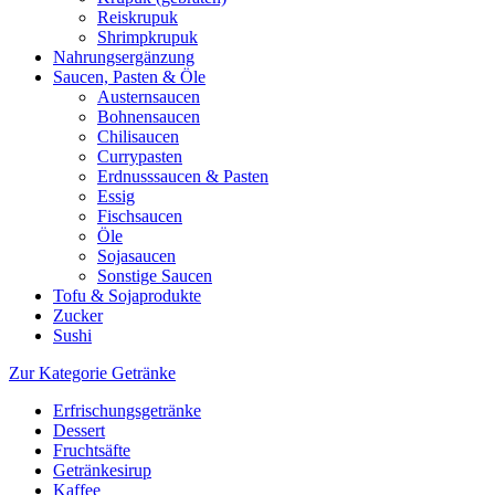
Reiskrupuk
Shrimpkrupuk
Nahrungsergänzung
Saucen, Pasten & Öle
Austernsaucen
Bohnensaucen
Chilisaucen
Currypasten
Erdnusssaucen & Pasten
Essig
Fischsaucen
Öle
Sojasaucen
Sonstige Saucen
Tofu & Sojaprodukte
Zucker
Sushi
Zur Kategorie Getränke
Erfrischungsgetränke
Dessert
Fruchtsäfte
Getränkesirup
Kaffee