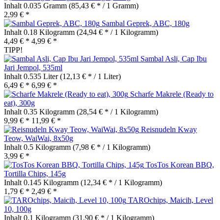
Inhalt
0.035 Gramm
(85,43 € * / 1 Gramm)
2,99 € *
Sambal Geprek, ABC, 180g
Inhalt
0.18 Kilogramm
(24,94 € * / 1 Kilogramm)
4,49 € *
4,99 € *
TIPP!
Sambal Asli, Cap Ibu
Jari Jempol, 535ml
Inhalt
0.535 Liter
(12,13 € * / 1 Liter)
6,49 € *
6,99 € *
Scharfe Makrele (Ready to
eat), 300g
Inhalt
0.35 Kilogramm
(28,54 € * / 1 Kilogramm)
9,99 € *
11,99 € *
Reisnudeln Kway
Teow, WaiWai, 8x50g
Inhalt
0.5 Kilogramm
(7,98 € * / 1 Kilogramm)
3,99 € *
TosTos Korean BBQ,
Tortilla Chips, 145g
Inhalt
0.145 Kilogramm
(12,34 € * / 1 Kilogramm)
1,79 € *
2,49 € *
TAROchips, Maicih, Level
10, 100g
Inhalt
0.1 Kilogramm
(31,90 € * / 1 Kilogramm)