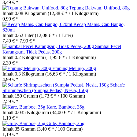
3,49 € *
Tepung Bakwan, Unifood, 80g
Inhalt
0.08 Kilogramm
(12,38 € * / 1 Kilogramm)
0,99 € *
Kecap Manis, Cap Bango,
620ml
Inhalt
0.62 Liter
(12,08 € * / 1 Liter)
7,49 € *
7,99 € *
Sambal Pecel
Karangsari, Tidak Pedas, 200g
Inhalt
0.2 Kilogramm
(11,95 € * / 1 Kilogramm)
2,39 € *
Emping Melinjo, 300g
Inhalt
0.3 Kilogramm
(16,63 € * / 1 Kilogramm)
4,99 € *
Scharfe
Shrimptaschen (Sumpia Pedas), Nesia, 150g
Inhalt
150 Gramm
(1,73 € * / 100 Gramm)
2,59 € *
Kare, Bamboe, 35g
Inhalt
0.035 Kilogramm
(34,00 € * / 1 Kilogramm)
1,19 € *
Gule, Bamboe, 35g
Inhalt
35 Gramm
(3,40 € * / 100 Gramm)
1,19 € *