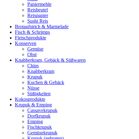
Paniermehle
Reisbeutel
Reispapier
Sushi Reis
Brotaufstrich & Marmelade
Fisch & Schrimps
Fleischprodukte
Konserven
Gemüse
Obst
Knabberkram, Gebäck & Süßwaren
Chips
Knabberkram
Krupuk
Kuchen & Gebäck
Nüsse
Süßigkeiten
Kokosprodukte
Krupuk & Emping
Cassavekrupuk
Dorfkrupuk
Emping
Fischkrupuk
Gemüsekrupuk
Krupuk (gebraten)