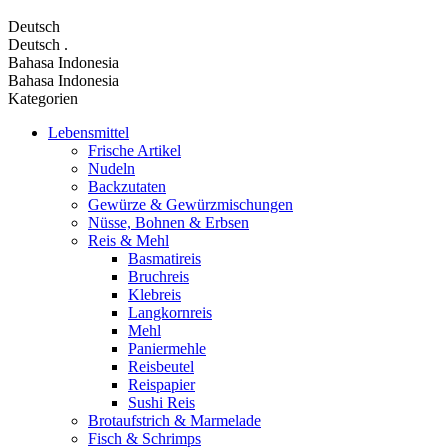
Deutsch
Deutsch
.
Bahasa Indonesia
Bahasa Indonesia
Kategorien
Lebensmittel
Frische Artikel
Nudeln
Backzutaten
Gewürze & Gewürzmischungen
Nüsse, Bohnen & Erbsen
Reis & Mehl
Basmatireis
Bruchreis
Klebreis
Langkornreis
Mehl
Paniermehle
Reisbeutel
Reispapier
Sushi Reis
Brotaufstrich & Marmelade
Fisch & Schrimps