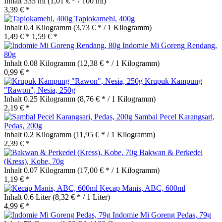
Inhalt
335 ml
(1,01 € * / 100 ml)
3,39 € *
Tapiokamehl, 400g
Inhalt
0.4 Kilogramm
(3,73 € * / 1 Kilogramm)
1,49 € *
1,59 € *
Indomie Mi Goreng Rendang,
80g
Inhalt
0.08 Kilogramm
(12,38 € * / 1 Kilogramm)
0,99 € *
Krupuk Kampung
"Rawon", Nesia, 250g
Inhalt
0.25 Kilogramm
(8,76 € * / 1 Kilogramm)
2,19 € *
Sambal Pecel Karangsari,
Pedas, 200g
Inhalt
0.2 Kilogramm
(11,95 € * / 1 Kilogramm)
2,39 € *
Bakwan & Perkedel
(Kress), Kobe, 70g
Inhalt
0.07 Kilogramm
(17,00 € * / 1 Kilogramm)
1,19 € *
Kecap Manis, ABC, 600ml
Inhalt
0.6 Liter
(8,32 € * / 1 Liter)
4,99 € *
Indomie Mi Goreng Pedas, 79g