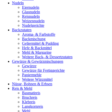
Nudeln
Eiernudeln
Glasnudeln
Reisnudeln
Weizennudeln
Nudelgerichte
Backzutaten
Aroma- & Farbstoffe
Backmischung
Geliermittel & Pudding
Hefe & Backmittel
Mehl & Margarine
Weitere Back- & Dessertzutaten
Gewürze & Gewürzmischungen
Gewürze
Gewürze für Fertiggerichte
Paniermehle
Weitere Würzmittel
Nüsse, Bohnen & Erbsen
Reis & Mehl
Basmatireis
Bruchreis
Klebreis
Langkornreis
Mehl