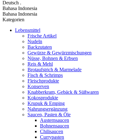
Deutsch
.
Bahasa Indonesia
Bahasa Indonesia
Kategorien
Lebensmittel
Frische Artikel
Nudeln
Backzutaten
Gewürze & Gewürzmischungen
Nüsse, Bohnen & Erbsen
Reis & Mehl
Brotaufstrich & Marmelade
Fisch & Schrimps
Fleischprodukte
Konserven
Knabberkram, Gebäck & Süßwaren
Kokosprodukte
Krupuk & Emping
Nahrungsergänzung
Saucen, Pasten & Öle
Austernsaucen
Bohnensaucen
Chilisaucen
Currypasten