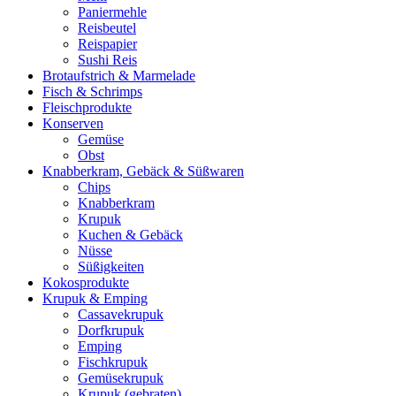
Paniermehle
Reisbeutel
Reispapier
Sushi Reis
Brotaufstrich & Marmelade
Fisch & Schrimps
Fleischprodukte
Konserven
Gemüse
Obst
Knabberkram, Gebäck & Süßwaren
Chips
Knabberkram
Krupuk
Kuchen & Gebäck
Nüsse
Süßigkeiten
Kokosprodukte
Krupuk & Emping
Cassavekrupuk
Dorfkrupuk
Emping
Fischkrupuk
Gemüsekrupuk
Krupuk (gebraten)