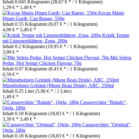
Inhalt
0.045 Kilogramm
(28,67 € * / 1 Kilogramm)
1,29 € *
1,49 € *
Kecap Manis
Hitam Gurih, Cap Bango, 550g
Inhalt
0.55 Kilogramm
(9,07 € * / 1 Kilogramm)
4,99 € *
5,49 € *
Kripik Tempe
mit Limonenblättern, Zona, 200g
Inhalt
0.2 Kilogramm
(19,95 € * / 1 Kilogramm)
3,99 € *
Mie Selera
Pedas, Hot Semur Chicken Flavour, 70g
Inhalt
0.07 Kilogramm
(8,43 € * / 1 Kilogramm)
0,59 € *
Mungbohnen Getränk (Mung Bean Drink), ABC, 250ml
Inhalt
0.25 Liter
(5,96 € * / 1 Liter)
1,49 € *
Cassavechips "Balado",
Qtela, 180g
Inhalt
0.18 Kilogramm
(18,83 € * / 1 Kilogramm)
3,39 € *
3,49 € *
Cassavechips "Original",
Qtela, 180g
Inhalt
0.18 Kilogramm
(18,83 € * / 1 Kilogramm)