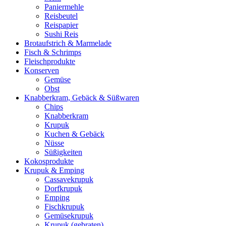
Paniermehle
Reisbeutel
Reispapier
Sushi Reis
Brotaufstrich & Marmelade
Fisch & Schrimps
Fleischprodukte
Konserven
Gemüse
Obst
Knabberkram, Gebäck & Süßwaren
Chips
Knabberkram
Krupuk
Kuchen & Gebäck
Nüsse
Süßigkeiten
Kokosprodukte
Krupuk & Emping
Cassavekrupuk
Dorfkrupuk
Emping
Fischkrupuk
Gemüsekrupuk
Krupuk (gebraten)