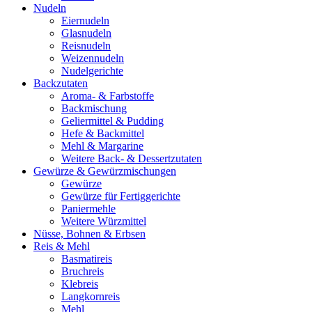
Nudeln
Eiernudeln
Glasnudeln
Reisnudeln
Weizennudeln
Nudelgerichte
Backzutaten
Aroma- & Farbstoffe
Backmischung
Geliermittel & Pudding
Hefe & Backmittel
Mehl & Margarine
Weitere Back- & Dessertzutaten
Gewürze & Gewürzmischungen
Gewürze
Gewürze für Fertiggerichte
Paniermehle
Weitere Würzmittel
Nüsse, Bohnen & Erbsen
Reis & Mehl
Basmatireis
Bruchreis
Klebreis
Langkornreis
Mehl