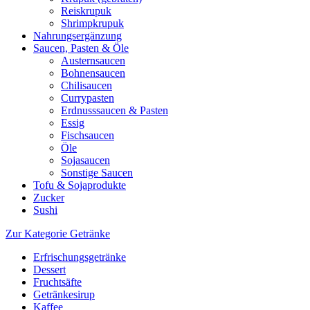
Reiskrupuk
Shrimpkrupuk
Nahrungsergänzung
Saucen, Pasten & Öle
Austernsaucen
Bohnensaucen
Chilisaucen
Currypasten
Erdnusssaucen & Pasten
Essig
Fischsaucen
Öle
Sojasaucen
Sonstige Saucen
Tofu & Sojaprodukte
Zucker
Sushi
Zur Kategorie Getränke
Erfrischungsgetränke
Dessert
Fruchtsäfte
Getränkesirup
Kaffee