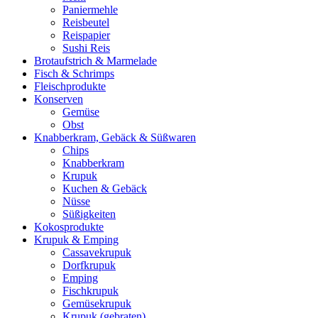
Paniermehle
Reisbeutel
Reispapier
Sushi Reis
Brotaufstrich & Marmelade
Fisch & Schrimps
Fleischprodukte
Konserven
Gemüse
Obst
Knabberkram, Gebäck & Süßwaren
Chips
Knabberkram
Krupuk
Kuchen & Gebäck
Nüsse
Süßigkeiten
Kokosprodukte
Krupuk & Emping
Cassavekrupuk
Dorfkrupuk
Emping
Fischkrupuk
Gemüsekrupuk
Krupuk (gebraten)