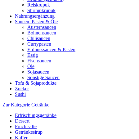
Reiskrupuk
Shrimpkrupuk
Nahrungsergänzung
Saucen, Pasten & Öle
Austernsaucen
Bohnensaucen
Chilisaucen
Currypasten
Erdnusssaucen & Pasten
Essig
Fischsaucen
Öle
Sojasaucen
Sonstige Saucen
Tofu & Sojaprodukte
Zucker
Sushi
Zur Kategorie Getränke
Erfrischungsgetränke
Dessert
Fruchtsäfte
Getränkesirup
Kaffee