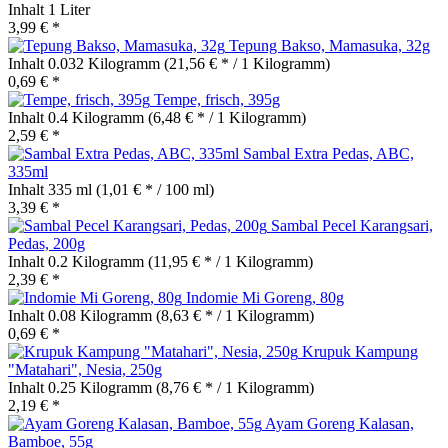
Inhalt
1 Liter
3,99 € *
Tepung Bakso, Mamasuka, 32g
Inhalt
0.032 Kilogramm
(21,56 € * / 1 Kilogramm)
0,69 € *
Tempe, frisch, 395g
Inhalt
0.4 Kilogramm
(6,48 € * / 1 Kilogramm)
2,59 € *
Sambal Extra Pedas, ABC,
335ml
Inhalt
335 ml
(1,01 € * / 100 ml)
3,39 € *
Sambal Pecel Karangsari,
Pedas, 200g
Inhalt
0.2 Kilogramm
(11,95 € * / 1 Kilogramm)
2,39 € *
Indomie Mi Goreng, 80g
Inhalt
0.08 Kilogramm
(8,63 € * / 1 Kilogramm)
0,69 € *
Krupuk Kampung
"Matahari", Nesia, 250g
Inhalt
0.25 Kilogramm
(8,76 € * / 1 Kilogramm)
2,19 € *
Ayam Goreng Kalasan,
Bamboe, 55g