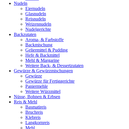
Nudeln
Eiernudeln
Glasnudeln
Reisnudeln
Weizennudeln
Nudelgerichte
Backzutaten
Aroma- & Farbstoffe
Backmischung
Geliermittel & Pudding
Hefe & Backmittel
Mehl & Margarine
Weitere Back- & Dessertzutaten
Gewürze & Gewürzmischungen
Gewürze
Gewürze für Fertiggerichte
Paniermehle
Weitere Würzmittel
Nüsse, Bohnen & Erbsen
Reis & Mehl
Basmatireis
Bruchreis
Klebreis
Langkornreis
Mehl