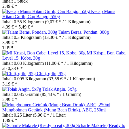
Inhalt
1 Stück
2,49 € *
Kecap Manis
Hitam Gurih, Cap Bango, 550g
Inhalt
0.55 Kilogramm
(9,07 € * / 1 Kilogramm)
4,99 € *
5,49 € *
Talam Beras, Pondan, 300g
Inhalt
0.3 Kilogramm
(13,30 € * / 1 Kilogramm)
3,99 € *
TIPP!
MI Krispi, Bon Cabe,
Level 15, Kobe, 30g
Inhalt
0.03 Kilogramm
(11,00 € * / 1 Kilogramm)
ab 0,33 € *
Chili, grün, 95g
Inhalt
0.095 Kilogramm
(33,58 € * / 1 Kilogramm)
3,19 € *
Tolak Angin, 5x7g
Inhalt
0.035 Gramm
(85,43 € * / 1 Gramm)
2,99 € *
Mungbohnen Getränk (Mung Bean Drink), ABC, 250ml
Inhalt
0.25 Liter
(5,96 € * / 1 Liter)
1,49 € *
Scharfe Makrele (Ready to