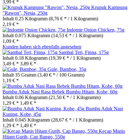
3,99 € *
Krupuk Kampung
"Rawon", Nesia, 250g
Inhalt
0.25 Kilogramm
(8,76 € * / 1 Kilogramm)
2,19 € *
Indomie Onion Chicken, 75g
Inhalt
0.075 Kilogramm
(14,53 € * / 1 Kilogramm)
1,09 € *
Kunden haben sich ebenfalls angesehen
Sambal Teri, Finna, 175g
Inhalt
0.18 Kilogramm
(19,39 € * / 1 Kilogramm)
3,49 € *
3,89 € *
Gule, Bamboe, 35g
Inhalt
35 Gramm
(3,40 € * / 100 Gramm)
1,19 € *
Bumbu Aduk Nasi Rasa Bebek Bumbu Hitam, Kobe, 60g
Inhalt
0.06 Kilogramm
(21,50 € * / 1 Kilogramm)
1,29 € *
1,49 € *
Bumbu Aduk Nasi
Kuning, Kobe, 45g
Inhalt
0.045 Kilogramm
(28,67 € * / 1 Kilogramm)
1,29 € *
1,49 € *
Kecap Manis
Hitam Gurih, Cap Bango, 550g