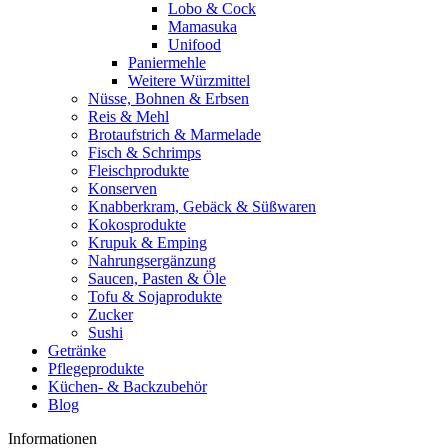
Lobo & Cock
Mamasuka
Unifood
Paniermehle
Weitere Würzmittel
Nüsse, Bohnen & Erbsen
Reis & Mehl
Brotaufstrich & Marmelade
Fisch & Schrimps
Fleischprodukte
Konserven
Knabberkram, Gebäck & Süßwaren
Kokosprodukte
Krupuk & Emping
Nahrungsergänzung
Saucen, Pasten & Öle
Tofu & Sojaprodukte
Zucker
Sushi
Getränke
Pflegeprodukte
Küchen- & Backzubehör
Blog
Informationen