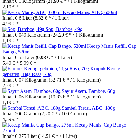
Inhalt
0.1 Kilogramm
(21,90 € * / 1 Kilogramm)
2,19 € *
Kecap Manis, ABC, 600ml
Inhalt
0.6 Liter
(8,32 € * / 1 Liter)
4,99 € *
Sop, Bamboe, 49g
Inhalt
0.049 Kilogramm
(24,29 € * / 1 Kilogramm)
1,19 € *
Kecap Manis Refill, Cap
Bango, 520ml
Inhalt
0.55 Liter
(9,98 € * / 1 Liter)
5,49 € *
5,99 € *
Krupuk Keong,
gebraten, Tiga Rasa, 70g
Inhalt
0.07 Kilogramm
(32,71 € * / 1 Kilogramm)
2,29 € *
Sayur Asem, Bamboe, 60g
Inhalt
0.06 Kilogramm
(19,83 € * / 1 Kilogramm)
1,19 € *
Sambal Terasi, ABC, 180g
Inhalt
200 Gramm
(2,20 € * / 100 Gramm)
4,39 € *
Kecap Manis, Cap Bango,
275ml
Inhalt
0.275 Liter
(14,51 € * / 1 Liter)