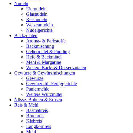
Nudeln
Eiernudeln
Glasnudeln
Reisnudeln
Weizennudeln
Nudelgerichte
Backzutaten
Aroma- & Farbstoffe
Backmischung
Geliermittel & Pudding
Hefe & Backmittel
Mehl & Margarine
Weitere Back- & Dessertzutaten
Gewürze & Gewürzmischungen
Gewürze
Gewürze für Fertiggerichte
Paniermehle
Weitere Würzmittel
Nüsse, Bohnen & Erbsen
Reis & Mehl
Basmatireis
Bruchreis
Klebreis
Langkornreis
Mehl