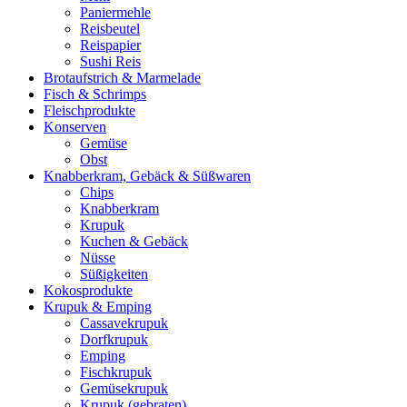
Paniermehle
Reisbeutel
Reispapier
Sushi Reis
Brotaufstrich & Marmelade
Fisch & Schrimps
Fleischprodukte
Konserven
Gemüse
Obst
Knabberkram, Gebäck & Süßwaren
Chips
Knabberkram
Krupuk
Kuchen & Gebäck
Nüsse
Süßigkeiten
Kokosprodukte
Krupuk & Emping
Cassavekrupuk
Dorfkrupuk
Emping
Fischkrupuk
Gemüsekrupuk
Krupuk (gebraten)