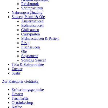
Reiskrupuk
Shrimpkrupuk
Nahrungsergänzung
Saucen, Pasten & Öle
Austernsaucen
Bohnensaucen
Chilisaucen
Currypasten
Erdnusssaucen & Pasten
Essig
Fischsaucen
Öle
Sojasaucen
Sonstige Saucen
Tofu & Sojaprodukte
Zucker
Sushi
Zur Kategorie Getränke
Erfrischungsgetränke
Dessert
Fruchtsäfte
Getränkesirup
Kaffee