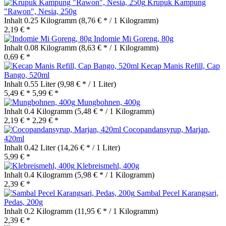
Krupuk Kampung
"Rawon", Nesia, 250g
Inhalt
0.25 Kilogramm
(8,76 € * / 1 Kilogramm)
2,19 € *
Indomie Mi Goreng, 80g
Inhalt
0.08 Kilogramm
(8,63 € * / 1 Kilogramm)
0,69 € *
Kecap Manis Refill, Cap
Bango, 520ml
Inhalt
0.55 Liter
(9,98 € * / 1 Liter)
5,49 € *
5,99 € *
Mungbohnen, 400g
Inhalt
0.4 Kilogramm
(5,48 € * / 1 Kilogramm)
2,19 € *
2,29 € *
Cocopandansyrup, Marjan,
420ml
Inhalt
0.42 Liter
(14,26 € * / 1 Liter)
5,99 € *
Klebreismehl, 400g
Inhalt
0.4 Kilogramm
(5,98 € * / 1 Kilogramm)
2,39 € *
Sambal Pecel Karangsari,
Pedas, 200g
Inhalt
0.2 Kilogramm
(11,95 € * / 1 Kilogramm)
2,39 € *