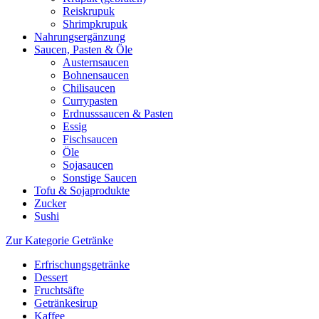
Reiskrupuk
Shrimpkrupuk
Nahrungsergänzung
Saucen, Pasten & Öle
Austernsaucen
Bohnensaucen
Chilisaucen
Currypasten
Erdnusssaucen & Pasten
Essig
Fischsaucen
Öle
Sojasaucen
Sonstige Saucen
Tofu & Sojaprodukte
Zucker
Sushi
Zur Kategorie Getränke
Erfrischungsgetränke
Dessert
Fruchtsäfte
Getränkesirup
Kaffee