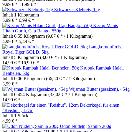
9,99 € *
11,99 € *
Schwarzer Klebreis, 1kg
Inhalt
1 Kilogramm
5,99 € *
6,99 € *
Kecap Manis
Hitam Gurih, Cap Bango, 550g
Inhalt
0.55 Kilogramm
(9,07 € * / 1 Kilogramm)
4,99 € *
5,49 € *
Langkornduftreis,
Royal Tiger GOLD, 5kg
Inhalt
5 Kilogramm
(3,00 € * / 1 Kilogramm)
14,99 € *
16,99 € *
Krupuk Rambak Halal,
Benhelen, 50g
Inhalt
0.06 Kilogramm
(66,50 € * / 1 Kilogramm)
3,99 € *
Wijsman Butter (gesalzen), 454g
Inhalt
0.454 Kilogramm
(33,02 € * / 1 Kilogramm)
14,99 € *
Dekorkegel für einen
"Reishut", 12cm
Inhalt
1 Stück
4,99 € *
Udon Nudeln, Samlip 200g
Inhalt
0.1 Kilogramm
(11,90 € * / 1 Kilogramm)