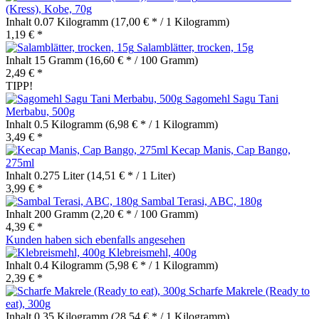
(Kress), Kobe, 70g
Inhalt
0.07 Kilogramm
(17,00 € * / 1 Kilogramm)
1,19 € *
Salamblätter, trocken, 15g
Inhalt
15 Gramm
(16,60 € * / 100 Gramm)
2,49 € *
TIPP!
Sagomehl Sagu Tani
Merbabu, 500g
Inhalt
0.5 Kilogramm
(6,98 € * / 1 Kilogramm)
3,49 € *
Kecap Manis, Cap Bango,
275ml
Inhalt
0.275 Liter
(14,51 € * / 1 Liter)
3,99 € *
Sambal Terasi, ABC, 180g
Inhalt
200 Gramm
(2,20 € * / 100 Gramm)
4,39 € *
Kunden haben sich ebenfalls angesehen
Klebreismehl, 400g
Inhalt
0.4 Kilogramm
(5,98 € * / 1 Kilogramm)
2,39 € *
Scharfe Makrele (Ready to
eat), 300g
Inhalt
0.35 Kilogramm
(28,54 € * / 1 Kilogramm)