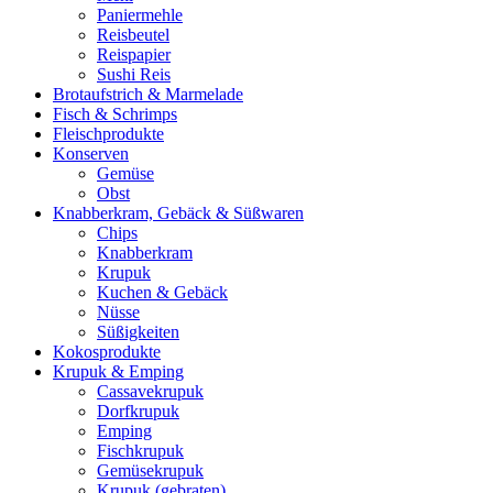
Paniermehle
Reisbeutel
Reispapier
Sushi Reis
Brotaufstrich & Marmelade
Fisch & Schrimps
Fleischprodukte
Konserven
Gemüse
Obst
Knabberkram, Gebäck & Süßwaren
Chips
Knabberkram
Krupuk
Kuchen & Gebäck
Nüsse
Süßigkeiten
Kokosprodukte
Krupuk & Emping
Cassavekrupuk
Dorfkrupuk
Emping
Fischkrupuk
Gemüsekrupuk
Krupuk (gebraten)