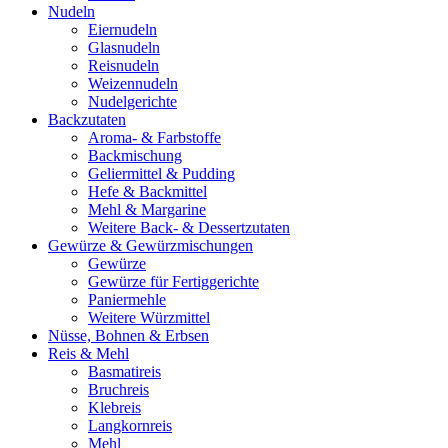
Nudeln
Eiernudeln
Glasnudeln
Reisnudeln
Weizennudeln
Nudelgerichte
Backzutaten
Aroma- & Farbstoffe
Backmischung
Geliermittel & Pudding
Hefe & Backmittel
Mehl & Margarine
Weitere Back- & Dessertzutaten
Gewürze & Gewürzmischungen
Gewürze
Gewürze für Fertiggerichte
Paniermehle
Weitere Würzmittel
Nüsse, Bohnen & Erbsen
Reis & Mehl
Basmatireis
Bruchreis
Klebreis
Langkornreis
Mehl