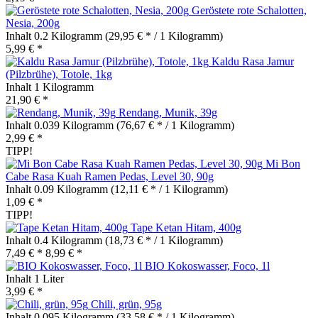
Geröstete rote Schalotten,
Nesia, 200g
Inhalt
0.2 Kilogramm
(29,95 € * / 1 Kilogramm)
5,99 € *
Kaldu Rasa Jamur
(Pilzbrühe), Totole, 1kg
Inhalt
1 Kilogramm
21,90 € *
Rendang, Munik, 39g
Inhalt
0.039 Kilogramm
(76,67 € * / 1 Kilogramm)
2,99 € *
TIPP!
Mi Bon
Cabe Rasa Kuah Ramen Pedas, Level 30, 90g
Inhalt
0.09 Kilogramm
(12,11 € * / 1 Kilogramm)
1,09 € *
TIPP!
Tape Ketan Hitam, 400g
Inhalt
0.4 Kilogramm
(18,73 € * / 1 Kilogramm)
7,49 € *
8,99 € *
BIO Kokoswasser, Foco, 1l
Inhalt
1 Liter
3,99 € *
Chili, grün, 95g
Inhalt
0.095 Kilogramm
(33,58 € * / 1 Kilogramm)