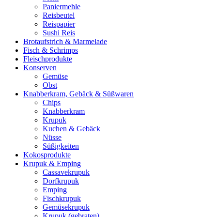
Paniermehle
Reisbeutel
Reispapier
Sushi Reis
Brotaufstrich & Marmelade
Fisch & Schrimps
Fleischprodukte
Konserven
Gemüse
Obst
Knabberkram, Gebäck & Süßwaren
Chips
Knabberkram
Krupuk
Kuchen & Gebäck
Nüsse
Süßigkeiten
Kokosprodukte
Krupuk & Emping
Cassavekrupuk
Dorfkrupuk
Emping
Fischkrupuk
Gemüsekrupuk
Krupuk (gebraten)