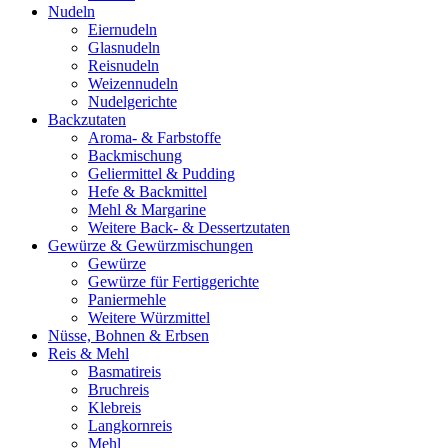
Nudeln
Eiernudeln
Glasnudeln
Reisnudeln
Weizennudeln
Nudelgerichte
Backzutaten
Aroma- & Farbstoffe
Backmischung
Geliermittel & Pudding
Hefe & Backmittel
Mehl & Margarine
Weitere Back- & Dessertzutaten
Gewürze & Gewürzmischungen
Gewürze
Gewürze für Fertiggerichte
Paniermehle
Weitere Würzmittel
Nüsse, Bohnen & Erbsen
Reis & Mehl
Basmatireis
Bruchreis
Klebreis
Langkornreis
Mehl