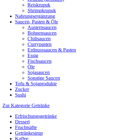
Reiskrupuk
Shrimpkrupuk
Nahrungsergänzung
Saucen, Pasten & Öle
Austernsaucen
Bohnensaucen
Chilisaucen
Currypasten
Erdnusssaucen & Pasten
Essig
Fischsaucen
Öle
Sojasaucen
Sonstige Saucen
Tofu & Sojaprodukte
Zucker
Sushi
Zur Kategorie Getränke
Erfrischungsgetränke
Dessert
Fruchtsäfte
Getränkesirup
Kaffee