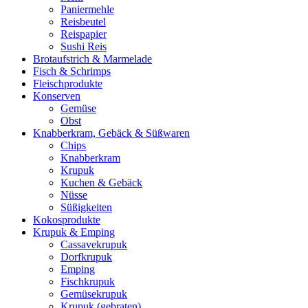
Paniermehle
Reisbeutel
Reispapier
Sushi Reis
Brotaufstrich & Marmelade
Fisch & Schrimps
Fleischprodukte
Konserven
Gemüse
Obst
Knabberkram, Gebäck & Süßwaren
Chips
Knabberkram
Krupuk
Kuchen & Gebäck
Nüsse
Süßigkeiten
Kokosprodukte
Krupuk & Emping
Cassavekrupuk
Dorfkrupuk
Emping
Fischkrupuk
Gemüsekrupuk
Krupuk (gebraten)