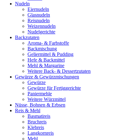
Nudeln
Eiernudeln
Glasnudeln
Reisnudeln
Weizennudeln
Nudelgerichte
Backzutaten
Aroma- & Farbstoffe
Backmischung
Geliermittel & Pudding
Hefe & Backmittel
Mehl & Margarine
Weitere Back- & Dessertzutaten
Gewürze & Gewürzmischungen
Gewürze
Gewürze für Fertiggerichte
Paniermehle
Weitere Würzmittel
Nüsse, Bohnen & Erbsen
Reis & Mehl
Basmatireis
Bruchreis
Klebreis
Langkornreis
Mehl