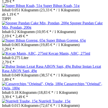
1,29 € *
Super Bihun Kuah, 51g
Inhalt
0.051 Kilogramm
(23,33 € * / 1 Kilogramm)
ab 1,19 € *
TIPP!
Sponge Pandan Cake
Mix, Pondan, 200g
Inhalt
0.2 Kilogramm
(10,95 € * / 1 Kilogramm)
2,19 € *
2,49 € *
Super Bihun Goreng, 65g
Inhalt
0.065 Kilogramm
(19,85 € * / 1 Kilogramm)
1,29 € *
Kecap Manis, ABC, 275ml
Inhalt
0.275 Liter
2,79 € *
Bubur Instan Lezat
Rasa ABON Sapi, 49g
Inhalt
0.049 Kilogramm
(38,57 € * / 1 Kilogramm)
1,89 € *
Cassavechips "Original",
Qtela, 180g
Inhalt
0.18 Kilogramm
(18,83 € * / 1 Kilogramm)
3,39 € *
3,49 € *
Nutrijell Traube, 15g
Inhalt
0.015 Kilogramm
(72,67 € * / 1 Kilogramm)