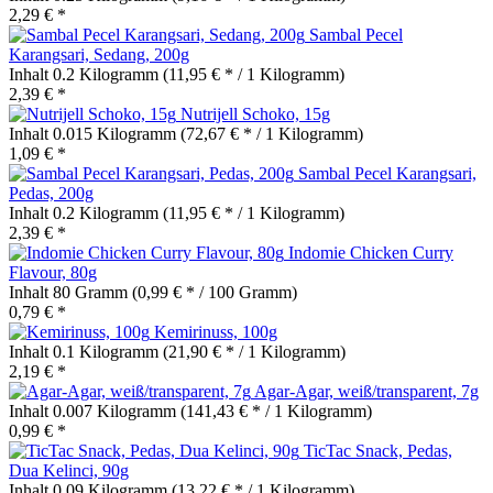
2,29 € *
Sambal Pecel
Karangsari, Sedang, 200g
Inhalt
0.2 Kilogramm
(11,95 € * / 1 Kilogramm)
2,39 € *
Nutrijell Schoko, 15g
Inhalt
0.015 Kilogramm
(72,67 € * / 1 Kilogramm)
1,09 € *
Sambal Pecel Karangsari,
Pedas, 200g
Inhalt
0.2 Kilogramm
(11,95 € * / 1 Kilogramm)
2,39 € *
Indomie Chicken Curry
Flavour, 80g
Inhalt
80 Gramm
(0,99 € * / 100 Gramm)
0,79 € *
Kemirinuss, 100g
Inhalt
0.1 Kilogramm
(21,90 € * / 1 Kilogramm)
2,19 € *
Agar-Agar, weiß/transparent, 7g
Inhalt
0.007 Kilogramm
(141,43 € * / 1 Kilogramm)
0,99 € *
TicTac Snack, Pedas,
Dua Kelinci, 90g
Inhalt
0.09 Kilogramm
(13,22 € * / 1 Kilogramm)