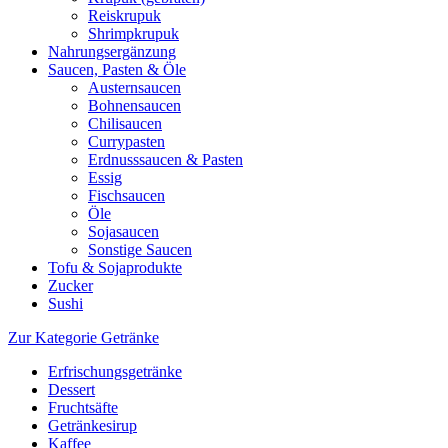
Reiskrupuk
Shrimpkrupuk
Nahrungsergänzung
Saucen, Pasten & Öle
Austernsaucen
Bohnensaucen
Chilisaucen
Currypasten
Erdnusssaucen & Pasten
Essig
Fischsaucen
Öle
Sojasaucen
Sonstige Saucen
Tofu & Sojaprodukte
Zucker
Sushi
Zur Kategorie Getränke
Erfrischungsgetränke
Dessert
Fruchtsäfte
Getränkesirup
Kaffee