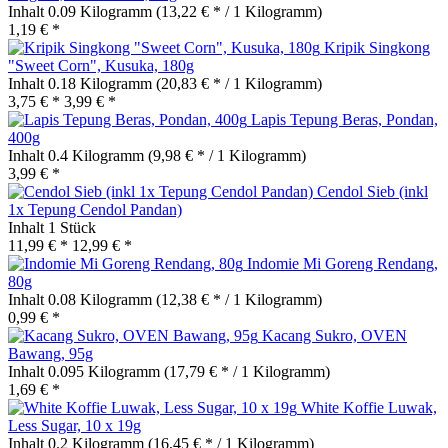
Inhalt
0.09 Kilogramm
(13,22 € * / 1 Kilogramm)
1,19 € *
Kripik Singkong
"Sweet Corn", Kusuka, 180g
Inhalt
0.18 Kilogramm
(20,83 € * / 1 Kilogramm)
3,75 € *
3,99 € *
Lapis Tepung Beras, Pondan,
400g
Inhalt
0.4 Kilogramm
(9,98 € * / 1 Kilogramm)
3,99 € *
Cendol Sieb (inkl
1x Tepung Cendol Pandan)
Inhalt
1 Stück
11,99 € *
12,99 € *
Indomie Mi Goreng Rendang,
80g
Inhalt
0.08 Kilogramm
(12,38 € * / 1 Kilogramm)
0,99 € *
Kacang Sukro, OVEN
Bawang, 95g
Inhalt
0.095 Kilogramm
(17,79 € * / 1 Kilogramm)
1,69 € *
White Koffie Luwak,
Less Sugar, 10 x 19g
Inhalt
0.2 Kilogramm
(16,45 € * / 1 Kilogramm)