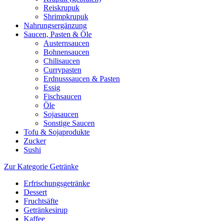
Reiskrupuk
Shrimpkrupuk
Nahrungsergänzung
Saucen, Pasten & Öle
Austernsaucen
Bohnensaucen
Chilisaucen
Currypasten
Erdnusssaucen & Pasten
Essig
Fischsaucen
Öle
Sojasaucen
Sonstige Saucen
Tofu & Sojaprodukte
Zucker
Sushi
Zur Kategorie Getränke
Erfrischungsgetränke
Dessert
Fruchtsäfte
Getränkesirup
Kaffee