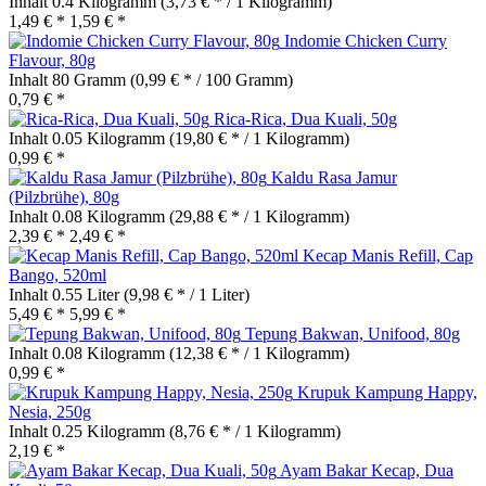
Inhalt
0.4 Kilogramm
(3,73 € * / 1 Kilogramm)
1,49 € *
1,59 € *
Indomie Chicken Curry
Flavour, 80g
Inhalt
80 Gramm
(0,99 € * / 100 Gramm)
0,79 € *
Rica-Rica, Dua Kuali, 50g
Inhalt
0.05 Kilogramm
(19,80 € * / 1 Kilogramm)
0,99 € *
Kaldu Rasa Jamur
(Pilzbrühe), 80g
Inhalt
0.08 Kilogramm
(29,88 € * / 1 Kilogramm)
2,39 € *
2,49 € *
Kecap Manis Refill, Cap
Bango, 520ml
Inhalt
0.55 Liter
(9,98 € * / 1 Liter)
5,49 € *
5,99 € *
Tepung Bakwan, Unifood, 80g
Inhalt
0.08 Kilogramm
(12,38 € * / 1 Kilogramm)
0,99 € *
Krupuk Kampung Happy,
Nesia, 250g
Inhalt
0.25 Kilogramm
(8,76 € * / 1 Kilogramm)
2,19 € *
Ayam Bakar Kecap, Dua