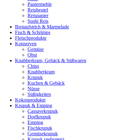
Paniermehle
Reisbeutel
Reispapier
Sushi Reis
Brotaufstrich & Marmelade
Fisch & Schrimps
Fleischprodukte
Konserven
Gemüse
Obst
Knabberkram, Gebäck & Süßwaren
Chips
Knabberkram
Krupuk
Kuchen & Gebäck
Nüsse
Süßigkeiten
Kokosprodukte
Krupuk & Emping
Cassavekrupuk
Dorfkrupuk
Emping
Fischkrupuk
Gemüsekrupuk
Krupuk (gebraten)