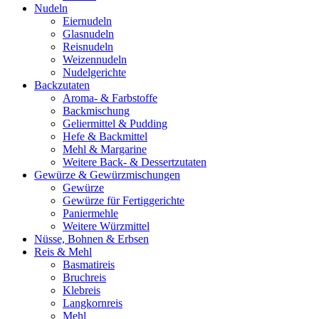
Nudeln
Eiernudeln
Glasnudeln
Reisnudeln
Weizennudeln
Nudelgerichte
Backzutaten
Aroma- & Farbstoffe
Backmischung
Geliermittel & Pudding
Hefe & Backmittel
Mehl & Margarine
Weitere Back- & Dessertzutaten
Gewürze & Gewürzmischungen
Gewürze
Gewürze für Fertiggerichte
Paniermehle
Weitere Würzmittel
Nüsse, Bohnen & Erbsen
Reis & Mehl
Basmatireis
Bruchreis
Klebreis
Langkornreis
Mehl