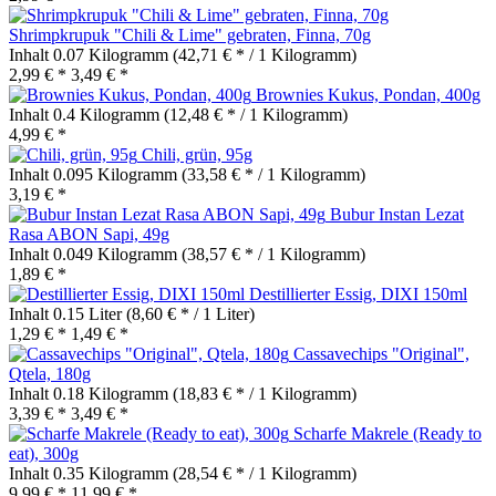
Shrimpkrupuk "Chili & Lime" gebraten, Finna, 70g
Inhalt
0.07 Kilogramm
(42,71 € * / 1 Kilogramm)
2,99 € *
3,49 € *
Brownies Kukus, Pondan, 400g
Inhalt
0.4 Kilogramm
(12,48 € * / 1 Kilogramm)
4,99 € *
Chili, grün, 95g
Inhalt
0.095 Kilogramm
(33,58 € * / 1 Kilogramm)
3,19 € *
Bubur Instan Lezat
Rasa ABON Sapi, 49g
Inhalt
0.049 Kilogramm
(38,57 € * / 1 Kilogramm)
1,89 € *
Destillierter Essig, DIXI 150ml
Inhalt
0.15 Liter
(8,60 € * / 1 Liter)
1,29 € *
1,49 € *
Cassavechips "Original",
Qtela, 180g
Inhalt
0.18 Kilogramm
(18,83 € * / 1 Kilogramm)
3,39 € *
3,49 € *
Scharfe Makrele (Ready to
eat), 300g
Inhalt
0.35 Kilogramm
(28,54 € * / 1 Kilogramm)
9,99 € *
11,99 € *