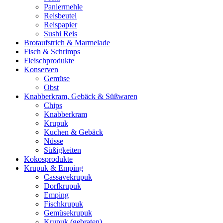
Paniermehle
Reisbeutel
Reispapier
Sushi Reis
Brotaufstrich & Marmelade
Fisch & Schrimps
Fleischprodukte
Konserven
Gemüse
Obst
Knabberkram, Gebäck & Süßwaren
Chips
Knabberkram
Krupuk
Kuchen & Gebäck
Nüsse
Süßigkeiten
Kokosprodukte
Krupuk & Emping
Cassavekrupuk
Dorfkrupuk
Emping
Fischkrupuk
Gemüsekrupuk
Krupuk (gebraten)