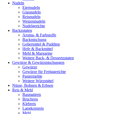
Nudeln
Eiernudeln
Glasnudeln
Reisnudeln
Weizennudeln
Nudelgerichte
Backzutaten
Aroma- & Farbstoffe
Backmischung
Geliermittel & Pudding
Hefe & Backmittel
Mehl & Margarine
Weitere Back- & Dessertzutaten
Gewürze & Gewürzmischungen
Gewürze
Gewürze für Fertiggerichte
Paniermehle
Weitere Würzmittel
Nüsse, Bohnen & Erbsen
Reis & Mehl
Basmatireis
Bruchreis
Klebreis
Langkornreis
Mehl