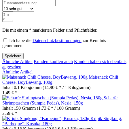
Die mit einem * markierten Felder sind Pflichtfelder.
Ich habe die
Datenschutzbestimmungen
zur Kenntnis
genommen.
Speichern
Ähnliche Artikel
Kunden kauften auch
Kunden haben sich ebenfalls
angesehen
Ähnliche Artikel
Maissnack Chili
Cheese, BoyBawang, 100g
Inhalt
0.1 Kilogramm
(14,90 € * / 1 Kilogramm)
1,49 € *
Scharfe
Shrimptaschen (Sumpia Pedas), Nesia, 150g
Inhalt
150 Gramm
(1,73 € * / 100 Gramm)
2,59 € *
Kripik Singkong,
"Barbeque", Kusuka, 180g
Inhalt
0.18 Kilogramm
(20,83 € * / 1 Kilogramm)