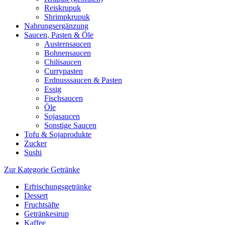
Reiskrupuk
Shrimpkrupuk
Nahrungsergänzung
Saucen, Pasten & Öle
Austernsaucen
Bohnensaucen
Chilisaucen
Currypasten
Erdnusssaucen & Pasten
Essig
Fischsaucen
Öle
Sojasaucen
Sonstige Saucen
Tofu & Sojaprodukte
Zucker
Sushi
Zur Kategorie Getränke
Erfrischungsgetränke
Dessert
Fruchtsäfte
Getränkesirup
Kaffee