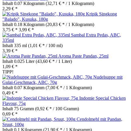
Inhalt
0.07 Kilogramm
(32,71 € * / 1 Kilogramm)
2,29 € *
Kripik Singkong
"Balado", Kusuka, 180g
Inhalt
0.18 Kilogramm
(20,83 € * / 1 Kilogramm)
3,75 € *
3,99 € *
Sambal Extra Pedas, ABC,
335ml
Inhalt
335 ml
(1,01 € * / 100 ml)
3,39 € *
Aroma Paste Pandan, 25ml
Inhalt
0.025 Liter
(43,60 € * / 1 Liter)
1,09 € *
TIPP!
Nudelsuppe mit
Gulai-Geschmack, ABC, 70g
Inhalt
0.07 Kilogramm
(7,00 € * / 1 Kilogramm)
0,49 € *
Indomie Special Chicken
Flavour, 75g
Inhalt
75 Gramm
(0,92 € * / 100 Gramm)
0,69 € *
Cendolmehl mit Pandan,
Sruut, 100g
Inhalt
0.1 Kilogramm
(21,90 € * / 1 Kilogramm)