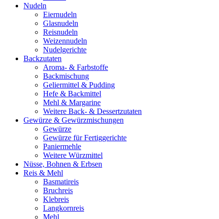
Nudeln
Eiernudeln
Glasnudeln
Reisnudeln
Weizennudeln
Nudelgerichte
Backzutaten
Aroma- & Farbstoffe
Backmischung
Geliermittel & Pudding
Hefe & Backmittel
Mehl & Margarine
Weitere Back- & Dessertzutaten
Gewürze & Gewürzmischungen
Gewürze
Gewürze für Fertiggerichte
Paniermehle
Weitere Würzmittel
Nüsse, Bohnen & Erbsen
Reis & Mehl
Basmatireis
Bruchreis
Klebreis
Langkornreis
Mehl