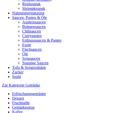
Reiskrupuk
Shrimpkrupuk
Nahrungsergänzung
Saucen, Pasten & Öle
Austernsaucen
Bohnensaucen
Chilisaucen
Currypasten
Erdnusssaucen & Pasten
Essig
Fischsaucen
Öle
Sojasaucen
Sonstige Saucen
Tofu & Sojaprodukte
Zucker
Sushi
Zur Kategorie Getränke
Erfrischungsgetränke
Dessert
Fruchtsäfte
Getränkesirup
Kaffee