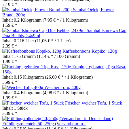
2,19 € *
Sambal Oelek, Flower
Brand, 200g
Inhalt
0.2 Kilogramm
(7,95 € * / 1 Kilogramm)
1,59 € *
Sambal Istimewa Cap
Dua Belibis, 24x9ml
Inhalt
0.216 Liter
(11,06 € * / 1 Liter)
2,39 € *
Kaffeebonbons Kopiko, 120g
Inhalt
175 Gramm
(1,14 € * / 100 Gramm)
1,99 € *
Emping, gebraten, Tiga Rasa,
150g
Inhalt
0.15 Kilogramm
(26,60 € * / 1 Kilogramm)
3,99 € *
Weicher Tofu, 400g
Inhalt
0.4 Kilogramm
(4,98 € * / 1 Kilogramm)
1,99 € *
Frischer, weicher Tofu, 1 Stück
Inhalt
1 Stück
3,39 € *
Frühlingsrollenteig 50, 250g (Versand nur in...
Inhalt
0.25 Kilogramm
(11,16 € * / 1 Kilogramm)