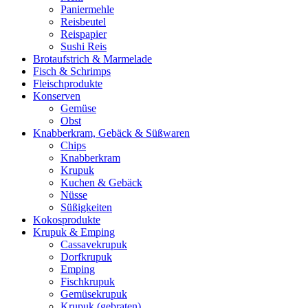
Paniermehle
Reisbeutel
Reispapier
Sushi Reis
Brotaufstrich & Marmelade
Fisch & Schrimps
Fleischprodukte
Konserven
Gemüse
Obst
Knabberkram, Gebäck & Süßwaren
Chips
Knabberkram
Krupuk
Kuchen & Gebäck
Nüsse
Süßigkeiten
Kokosprodukte
Krupuk & Emping
Cassavekrupuk
Dorfkrupuk
Emping
Fischkrupuk
Gemüsekrupuk
Krupuk (gebraten)