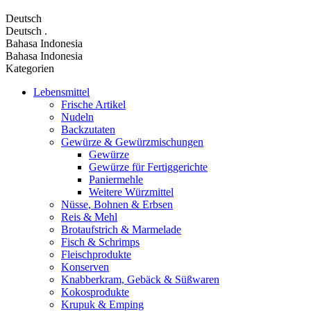
Deutsch
Deutsch
.
Bahasa Indonesia
Bahasa Indonesia
Kategorien
Lebensmittel
Frische Artikel
Nudeln
Backzutaten
Gewürze & Gewürzmischungen
Gewürze
Gewürze für Fertiggerichte
Paniermehle
Weitere Würzmittel
Nüsse, Bohnen & Erbsen
Reis & Mehl
Brotaufstrich & Marmelade
Fisch & Schrimps
Fleischprodukte
Konserven
Knabberkram, Gebäck & Süßwaren
Kokosprodukte
Krupuk & Emping