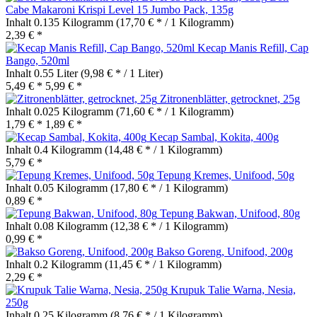
Cabe Makaroni Krispi Level 15 Jumbo Pack, 135g
Inhalt
0.135 Kilogramm
(17,70 € * / 1 Kilogramm)
2,39 € *
Kecap Manis Refill, Cap
Bango, 520ml
Inhalt
0.55 Liter
(9,98 € * / 1 Liter)
5,49 € *
5,99 € *
Zitronenblätter, getrocknet, 25g
Inhalt
0.025 Kilogramm
(71,60 € * / 1 Kilogramm)
1,79 € *
1,89 € *
Kecap Sambal, Kokita, 400g
Inhalt
0.4 Kilogramm
(14,48 € * / 1 Kilogramm)
5,79 € *
Tepung Kremes, Unifood, 50g
Inhalt
0.05 Kilogramm
(17,80 € * / 1 Kilogramm)
0,89 € *
Tepung Bakwan, Unifood, 80g
Inhalt
0.08 Kilogramm
(12,38 € * / 1 Kilogramm)
0,99 € *
Bakso Goreng, Unifood, 200g
Inhalt
0.2 Kilogramm
(11,45 € * / 1 Kilogramm)
2,29 € *
Krupuk Talie Warna, Nesia,
250g
Inhalt
0.25 Kilogramm
(8,76 € * / 1 Kilogramm)