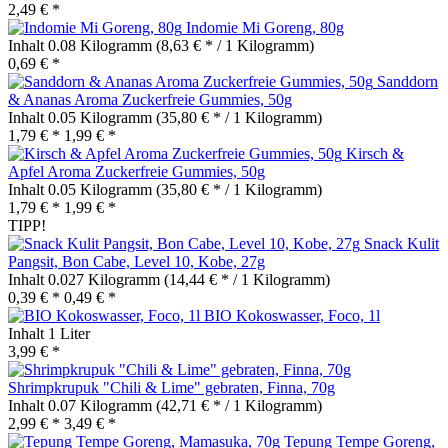
2,49 € *
Indomie Mi Goreng, 80g
Inhalt
0.08 Kilogramm
(8,63 € * / 1 Kilogramm)
0,69 € *
Sanddorn
& Ananas Aroma Zuckerfreie Gummies, 50g
Inhalt
0.05 Kilogramm
(35,80 € * / 1 Kilogramm)
1,79 € *
1,99 € *
Kirsch &
Apfel Aroma Zuckerfreie Gummies, 50g
Inhalt
0.05 Kilogramm
(35,80 € * / 1 Kilogramm)
1,79 € *
1,99 € *
TIPP!
Snack Kulit
Pangsit, Bon Cabe, Level 10, Kobe, 27g
Inhalt
0.027 Kilogramm
(14,44 € * / 1 Kilogramm)
0,39 € *
0,49 € *
BIO Kokoswasser, Foco, 1l
Inhalt
1 Liter
3,99 € *
Shrimpkrupuk "Chili & Lime" gebraten, Finna, 70g
Inhalt
0.07 Kilogramm
(42,71 € * / 1 Kilogramm)
2,99 € *
3,49 € *
Tepung Tempe Goreng,