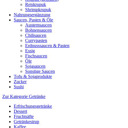
Reiskrupuk
Shrimpkrupuk
Nahrungsergänzung
Saucen, Pasten & Öle
Austernsaucen
Bohnensaucen
Chilisaucen
Currypasten
Erdnusssaucen & Pasten
Essig
Fischsaucen
Öle
Sojasaucen
Sonstige Saucen
Tofu & Sojaprodukte
Zucker
Sushi
Zur Kategorie Getränke
Erfrischungsgetränke
Dessert
Fruchtsäfte
Getränkesirup
Kaffee