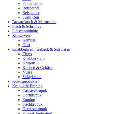
Paniermehle
Reisbeutel
Reispapier
Sushi Reis
Brotaufstrich & Marmelade
Fisch & Schrimps
Fleischprodukte
Konserven
Gemüse
Obst
Knabberkram, Gebäck & Süßwaren
Chips
Knabberkram
Krupuk
Kuchen & Gebäck
Nüsse
Süßigkeiten
Kokosprodukte
Krupuk & Emping
Cassavekrupuk
Dorfkrupuk
Emping
Fischkrupuk
Gemüsekrupuk
Krupuk (gebraten)