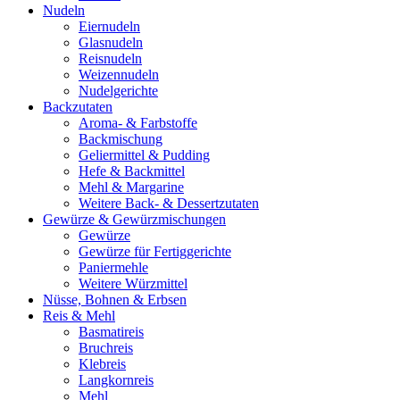
Nudeln
Eiernudeln
Glasnudeln
Reisnudeln
Weizennudeln
Nudelgerichte
Backzutaten
Aroma- & Farbstoffe
Backmischung
Geliermittel & Pudding
Hefe & Backmittel
Mehl & Margarine
Weitere Back- & Dessertzutaten
Gewürze & Gewürzmischungen
Gewürze
Gewürze für Fertiggerichte
Paniermehle
Weitere Würzmittel
Nüsse, Bohnen & Erbsen
Reis & Mehl
Basmatireis
Bruchreis
Klebreis
Langkornreis
Mehl