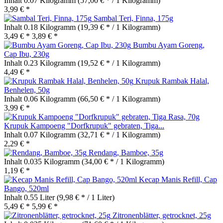
Inhalt
0.07 Kilogramm
(57,00 € * / 1 Kilogramm)
3,99 € *
Sambal Teri, Finna, 175g
Inhalt
0.18 Kilogramm
(19,39 € * / 1 Kilogramm)
3,49 € *
3,89 € *
Bumbu Ayam Goreng,
Cap Ibu, 230g
Inhalt
0.23 Kilogramm
(19,52 € * / 1 Kilogramm)
4,49 € *
Krupuk Rambak Halal,
Benhelen, 50g
Inhalt
0.06 Kilogramm
(66,50 € * / 1 Kilogramm)
3,99 € *
Krupuk Kampoeng "Dorfkrupuk" gebraten, Tiga...
Inhalt
0.07 Kilogramm
(32,71 € * / 1 Kilogramm)
2,29 € *
Rendang, Bamboe, 35g
Inhalt
0.035 Kilogramm
(34,00 € * / 1 Kilogramm)
1,19 € *
Kecap Manis Refill, Cap
Bango, 520ml
Inhalt
0.55 Liter
(9,98 € * / 1 Liter)
5,49 € *
5,99 € *
Zitronenblätter, getrocknet, 25g