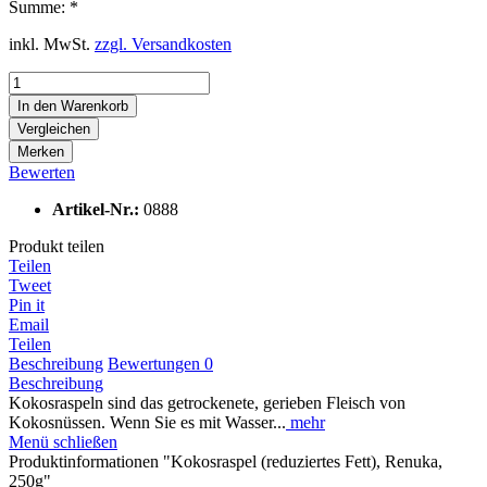
Summe:
*
inkl. MwSt.
zzgl. Versandkosten
In den
Warenkorb
Vergleichen
Merken
Bewerten
Artikel-Nr.:
0888
Produkt teilen
Teilen
Tweet
Pin it
Email
Teilen
Beschreibung
Bewertungen
0
Beschreibung
Kokosraspeln sind das getrockenete, gerieben Fleisch von
Kokosnüssen. Wenn Sie es mit Wasser...
mehr
Menü schließen
Produktinformationen "Kokosraspel (reduziertes Fett), Renuka,
250g"