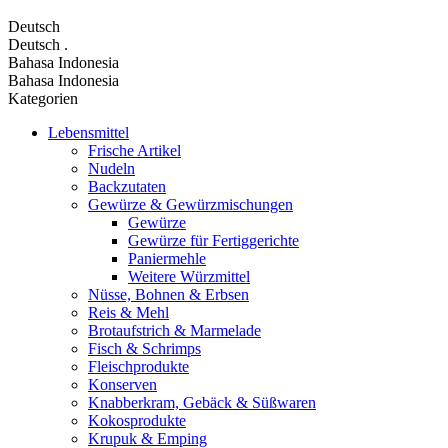
Deutsch
Deutsch
.
Bahasa Indonesia
Bahasa Indonesia
Kategorien
Lebensmittel
Frische Artikel
Nudeln
Backzutaten
Gewürze & Gewürzmischungen
Gewürze
Gewürze für Fertiggerichte
Paniermehle
Weitere Würzmittel
Nüsse, Bohnen & Erbsen
Reis & Mehl
Brotaufstrich & Marmelade
Fisch & Schrimps
Fleischprodukte
Konserven
Knabberkram, Gebäck & Süßwaren
Kokosprodukte
Krupuk & Emping