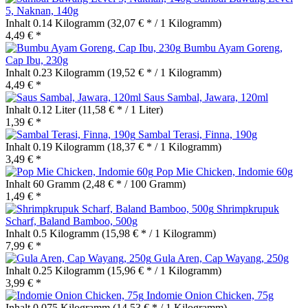
5, Naknan, 140g
Inhalt
0.14 Kilogramm
(32,07 € * / 1 Kilogramm)
4,49 € *
Bumbu Ayam Goreng,
Cap Ibu, 230g
Inhalt
0.23 Kilogramm
(19,52 € * / 1 Kilogramm)
4,49 € *
Saus Sambal, Jawara, 120ml
Inhalt
0.12 Liter
(11,58 € * / 1 Liter)
1,39 € *
Sambal Terasi, Finna, 190g
Inhalt
0.19 Kilogramm
(18,37 € * / 1 Kilogramm)
3,49 € *
Pop Mie Chicken, Indomie 60g
Inhalt
60 Gramm
(2,48 € * / 100 Gramm)
1,49 € *
Shrimpkrupuk
Scharf, Baland Bamboo, 500g
Inhalt
0.5 Kilogramm
(15,98 € * / 1 Kilogramm)
7,99 € *
Gula Aren, Cap Wayang, 250g
Inhalt
0.25 Kilogramm
(15,96 € * / 1 Kilogramm)
3,99 € *
Indomie Onion Chicken, 75g
Inhalt
0.075 Kilogramm
(14,53 € * / 1 Kilogramm)