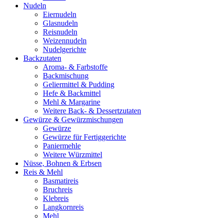
Nudeln
Eiernudeln
Glasnudeln
Reisnudeln
Weizennudeln
Nudelgerichte
Backzutaten
Aroma- & Farbstoffe
Backmischung
Geliermittel & Pudding
Hefe & Backmittel
Mehl & Margarine
Weitere Back- & Dessertzutaten
Gewürze & Gewürzmischungen
Gewürze
Gewürze für Fertiggerichte
Paniermehle
Weitere Würzmittel
Nüsse, Bohnen & Erbsen
Reis & Mehl
Basmatireis
Bruchreis
Klebreis
Langkornreis
Mehl