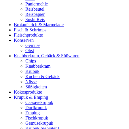
Paniermehle
Reisbeutel
Reispapier
Sushi Reis
Brotaufstrich & Marmelade
Fisch & Schrimps
Fleischprodukte
Konserven
Gemüse
Obst
Knabberkram, Gebäck & Süßwaren
Chips
Knabberkram
Krupuk
Kuchen & Gebäck
Nüsse
Süßigkeiten
Kokosprodukte
Krupuk & Emping
Cassavekrupuk
Dorfkrupuk
Emping
Fischkrupuk
Gemüsekrupuk
Krupuk (gebraten)