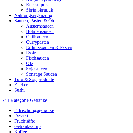
Reiskrupuk
Shrimpkrupuk
Nahrungsergänzung
Saucen, Pasten & Öle
Austernsaucen
Bohnensaucen
Chilisaucen
Currypasten
Erdnusssaucen & Pasten
Essig
Fischsaucen
Öle
Sojasaucen
Sonstige Saucen
Tofu & Sojaprodukte
Zucker
Sushi
Zur Kategorie Getränke
Erfrischungsgetränke
Dessert
Fruchtsäfte
Getränkesirup
Kaffee