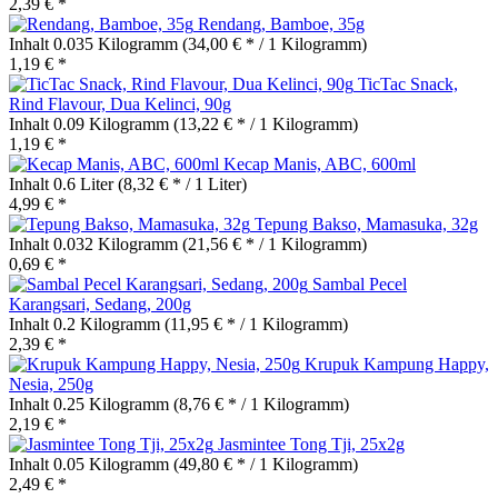
2,39 € *
Rendang, Bamboe, 35g
Inhalt
0.035 Kilogramm
(34,00 € * / 1 Kilogramm)
1,19 € *
TicTac Snack,
Rind Flavour, Dua Kelinci, 90g
Inhalt
0.09 Kilogramm
(13,22 € * / 1 Kilogramm)
1,19 € *
Kecap Manis, ABC, 600ml
Inhalt
0.6 Liter
(8,32 € * / 1 Liter)
4,99 € *
Tepung Bakso, Mamasuka, 32g
Inhalt
0.032 Kilogramm
(21,56 € * / 1 Kilogramm)
0,69 € *
Sambal Pecel
Karangsari, Sedang, 200g
Inhalt
0.2 Kilogramm
(11,95 € * / 1 Kilogramm)
2,39 € *
Krupuk Kampung Happy,
Nesia, 250g
Inhalt
0.25 Kilogramm
(8,76 € * / 1 Kilogramm)
2,19 € *
Jasmintee Tong Tji, 25x2g
Inhalt
0.05 Kilogramm
(49,80 € * / 1 Kilogramm)
2,49 € *