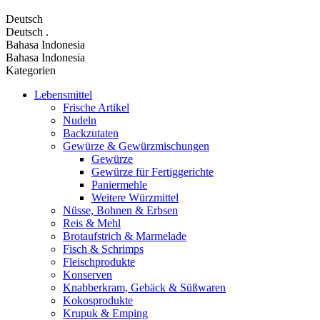
Deutsch
Deutsch
.
Bahasa Indonesia
Bahasa Indonesia
Kategorien
Lebensmittel
Frische Artikel
Nudeln
Backzutaten
Gewürze & Gewürzmischungen
Gewürze
Gewürze für Fertiggerichte
Paniermehle
Weitere Würzmittel
Nüsse, Bohnen & Erbsen
Reis & Mehl
Brotaufstrich & Marmelade
Fisch & Schrimps
Fleischprodukte
Konserven
Knabberkram, Gebäck & Süßwaren
Kokosprodukte
Krupuk & Emping