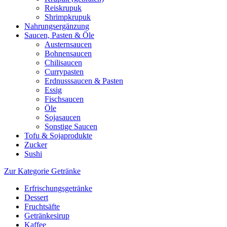
Reiskrupuk
Shrimpkrupuk
Nahrungsergänzung
Saucen, Pasten & Öle
Austernsaucen
Bohnensaucen
Chilisaucen
Currypasten
Erdnusssaucen & Pasten
Essig
Fischsaucen
Öle
Sojasaucen
Sonstige Saucen
Tofu & Sojaprodukte
Zucker
Sushi
Zur Kategorie Getränke
Erfrischungsgetränke
Dessert
Fruchtsäfte
Getränkesirup
Kaffee