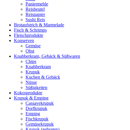
Paniermehle
Reisbeutel
Reispapier
Sushi Reis
Brotaufstrich & Marmelade
Fisch & Schrimps
Fleischprodukte
Konserven
Gemüse
Obst
Knabberkram, Gebäck & Süßwaren
Chips
Knabberkram
Krupuk
Kuchen & Gebäck
Nüsse
Süßigkeiten
Kokosprodukte
Krupuk & Emping
Cassavekrupuk
Dorfkrupuk
Emping
Fischkrupuk
Gemüsekrupuk
Krupuk (gebraten)