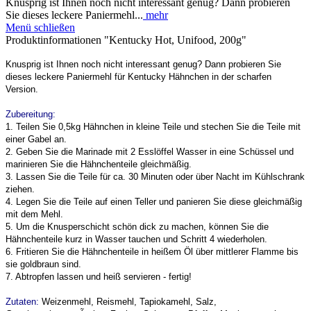
Knusprig ist Ihnen noch nicht interessant genug? Dann probieren
Sie dieses leckere Paniermehl...
mehr
Menü schließen
Produktinformationen "Kentucky Hot, Unifood, 200g"
Knusprig ist Ihnen noch nicht interessant genug? Dann probieren Sie
dieses leckere Paniermehl für Kentucky Hähnchen in der scharfen
Version.
Zubereitung:
1. Teilen Sie 0,5kg Hähnchen in kleine Teile und stechen Sie die Teile mit
einer Gabel an.
2. Geben Sie die Marinade mit 2 Esslöffel Wasser in eine Schüssel und
marinieren Sie die Hähnchenteile gleichmäßig.
3. Lassen Sie die Teile für ca. 30 Minuten oder über Nacht im Kühlschrank
ziehen.
4. Legen Sie die Teile auf einen Teller und panieren Sie diese gleichmäßig
mit dem Mehl.
5. Um die Knusperschicht schön dick zu machen, können Sie die
Hähnchenteile kurz in Wasser tauchen und Schritt 4 wiederholen.
6. Fritieren Sie die Hähnchenteile in heißem Öl über mittlerer Flamme bis
sie goldbraun sind.
7. Abtropfen lassen und heiß servieren - fertig!
Zutaten:
Weizenmehl, Reismehl, Tapiokamehl, Salz,