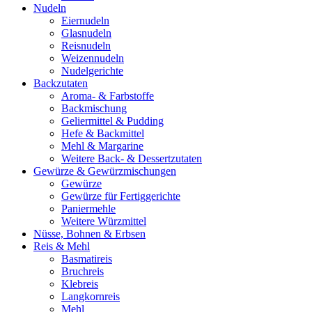
Nudeln
Eiernudeln
Glasnudeln
Reisnudeln
Weizennudeln
Nudelgerichte
Backzutaten
Aroma- & Farbstoffe
Backmischung
Geliermittel & Pudding
Hefe & Backmittel
Mehl & Margarine
Weitere Back- & Dessertzutaten
Gewürze & Gewürzmischungen
Gewürze
Gewürze für Fertiggerichte
Paniermehle
Weitere Würzmittel
Nüsse, Bohnen & Erbsen
Reis & Mehl
Basmatireis
Bruchreis
Klebreis
Langkornreis
Mehl