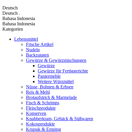
Deutsch
Deutsch
.
Bahasa Indonesia
Bahasa Indonesia
Kategorien
Lebensmittel
Frische Artikel
Nudeln
Backzutaten
Gewürze & Gewürzmischungen
Gewürze
Gewürze für Fertiggerichte
Paniermehle
Weitere Würzmittel
Nüsse, Bohnen & Erbsen
Reis & Mehl
Brotaufstrich & Marmelade
Fisch & Schrimps
Fleischprodukte
Konserven
Knabberkram, Gebäck & Süßwaren
Kokosprodukte
Krupuk & Emping