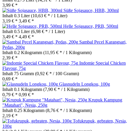
3,99 € *
Süße Sojasauce, HBB, 300ml
Inhalt
0.3 Liter
(10,63 € * / 1 Liter)
3,19 € *
3,49 € *
Helle Sojasauce, PRB, 500ml
Inhalt
0.5 Liter
(6,98 € * / 1 Liter)
3,49 € *
4,49 € *
Sambal Pecel Karangsari,
Pedas, 200g
Inhalt
0.2 Kilogramm
(11,95 € * / 1 Kilogramm)
2,39 € *
Indomie Special Chicken
Flavour, 75g
Inhalt
75 Gramm
(0,92 € * / 100 Gramm)
0,69 € *
Glasnudeln Longkou, 100g
Inhalt
0.1 Kilogramm
(7,90 € * / 1 Kilogramm)
0,79 € *
0,99 € *
Krupuk Kampung
"Matahari", Nesia, 250g
Inhalt
0.25 Kilogramm
(8,76 € * / 1 Kilogramm)
2,19 € *
Tofukrupuk, gebraten, Nesia,
100g