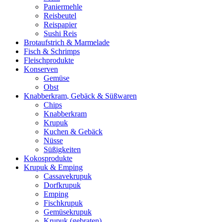
Paniermehle
Reisbeutel
Reispapier
Sushi Reis
Brotaufstrich & Marmelade
Fisch & Schrimps
Fleischprodukte
Konserven
Gemüse
Obst
Knabberkram, Gebäck & Süßwaren
Chips
Knabberkram
Krupuk
Kuchen & Gebäck
Nüsse
Süßigkeiten
Kokosprodukte
Krupuk & Emping
Cassavekrupuk
Dorfkrupuk
Emping
Fischkrupuk
Gemüsekrupuk
Krupuk (gebraten)