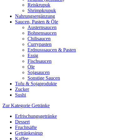
Reiskrupuk
Shrimpkrupuk
Nahrungsergänzung
Saucen, Pasten & Öle
Austernsaucen
Bohnensaucen
Chilisaucen
Currypasten
Erdnusssaucen & Pasten
Essig
Fischsaucen
Öle
Sojasaucen
Sonstige Saucen
Tofu & Sojaprodukte
Zucker
Sushi
Zur Kategorie Getränke
Erfrischungsgetränke
Dessert
Fruchtsäfte
Getränkesirup
Kaffee