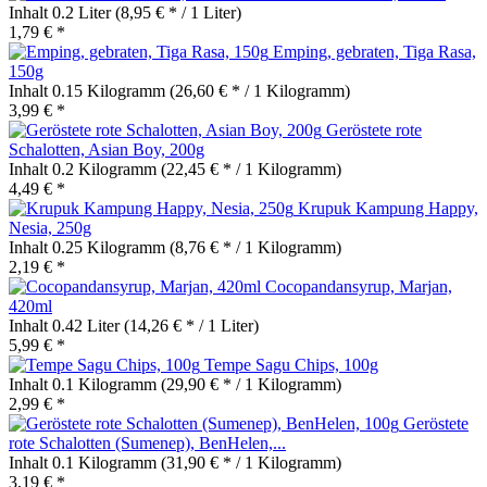
Inhalt
0.2 Liter
(8,95 € * / 1 Liter)
1,79 € *
Emping, gebraten, Tiga Rasa,
150g
Inhalt
0.15 Kilogramm
(26,60 € * / 1 Kilogramm)
3,99 € *
Geröstete rote
Schalotten, Asian Boy, 200g
Inhalt
0.2 Kilogramm
(22,45 € * / 1 Kilogramm)
4,49 € *
Krupuk Kampung Happy,
Nesia, 250g
Inhalt
0.25 Kilogramm
(8,76 € * / 1 Kilogramm)
2,19 € *
Cocopandansyrup, Marjan,
420ml
Inhalt
0.42 Liter
(14,26 € * / 1 Liter)
5,99 € *
Tempe Sagu Chips, 100g
Inhalt
0.1 Kilogramm
(29,90 € * / 1 Kilogramm)
2,99 € *
Geröstete
rote Schalotten (Sumenep), BenHelen,...
Inhalt
0.1 Kilogramm
(31,90 € * / 1 Kilogramm)
3,19 € *