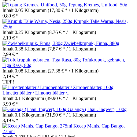
Tepung Kremes, Unifood, 50g
Inhalt
0.05 Kilogramm
(17,80 € * / 1 Kilogramm)
0,89 € *
Krupuk Talie Warna, Nesia,
250g
Inhalt
0.25 Kilogramm
(8,76 € * / 1 Kilogramm)
2,19 € *
Zwiebelkrupuk, Finna, 380g
Inhalt
0.38 Kilogramm
(7,87 € * / 1 Kilogramm)
2,99 € *
Tofukrupuk, gebraten,
Tiga Rasa, 80g
Inhalt
0.08 Kilogramm
(27,38 € * / 1 Kilogramm)
2,19 € *
TIPP!
Limettenblätter / Limonenblätter /...
Inhalt
0.1 Kilogramm
(39,90 € * / 1 Kilogramm)
3,99 € *
Galanga (Thail. Ingwer), 100g
Inhalt
0.1 Kilogramm
(31,90 € * / 1 Kilogramm)
3,19 € *
Kecap Manis, Cap Bango,
275ml
Inhalt
0.275 Liter
(14,51 € * / 1 Liter)