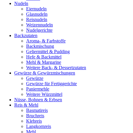
Nudeln
Eiernudeln
Glasnudeln
Reisnudeln
Weizennudeln
Nudelgerichte
Backzutaten
Aroma- & Farbstoffe
Backmischung
Geliermittel & Pudding
Hefe & Backmittel
Mehl & Margarine
Weitere Back- & Dessertzutaten
Gewürze & Gewürzmischungen
Gewürze
Gewürze für Fertiggerichte
Paniermehle
Weitere Würzmittel
Nüsse, Bohnen & Erbsen
Reis & Mehl
Basmatireis
Bruchreis
Klebreis
Langkornreis
Mehl