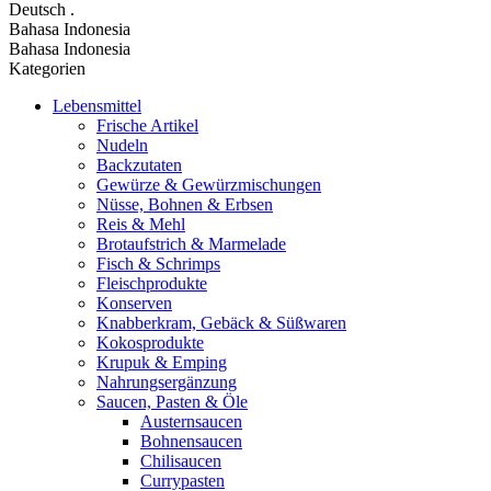
Deutsch
.
Bahasa Indonesia
Bahasa Indonesia
Kategorien
Lebensmittel
Frische Artikel
Nudeln
Backzutaten
Gewürze & Gewürzmischungen
Nüsse, Bohnen & Erbsen
Reis & Mehl
Brotaufstrich & Marmelade
Fisch & Schrimps
Fleischprodukte
Konserven
Knabberkram, Gebäck & Süßwaren
Kokosprodukte
Krupuk & Emping
Nahrungsergänzung
Saucen, Pasten & Öle
Austernsaucen
Bohnensaucen
Chilisaucen
Currypasten