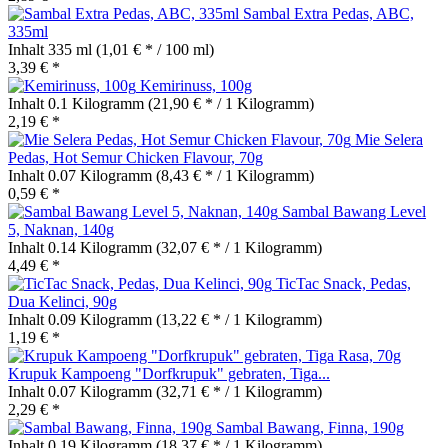
Sambal Extra Pedas, ABC,
335ml
Inhalt
335 ml
(1,01 € * / 100 ml)
3,39 € *
Kemirinuss, 100g
Inhalt
0.1 Kilogramm
(21,90 € * / 1 Kilogramm)
2,19 € *
Mie Selera
Pedas, Hot Semur Chicken Flavour, 70g
Inhalt
0.07 Kilogramm
(8,43 € * / 1 Kilogramm)
0,59 € *
Sambal Bawang Level
5, Naknan, 140g
Inhalt
0.14 Kilogramm
(32,07 € * / 1 Kilogramm)
4,49 € *
TicTac Snack, Pedas,
Dua Kelinci, 90g
Inhalt
0.09 Kilogramm
(13,22 € * / 1 Kilogramm)
1,19 € *
Krupuk Kampoeng "Dorfkrupuk" gebraten, Tiga...
Inhalt
0.07 Kilogramm
(32,71 € * / 1 Kilogramm)
2,29 € *
Sambal Bawang, Finna, 190g
Inhalt
0.19 Kilogramm
(18,37 € * / 1 Kilogramm)