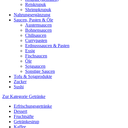
Reiskrupuk
Shrimpkrupuk
Nahrungsergänzung
Saucen, Pasten & Öle
Austernsaucen
Bohnensaucen
Chilisaucen
Currypasten
Erdnusssaucen & Pasten
Essig
Fischsaucen
Öle
Sojasaucen
Sonstige Saucen
Tofu & Sojaprodukte
Zucker
Sushi
Zur Kategorie Getränke
Erfrischungsgetränke
Dessert
Fruchtsäfte
Getränkesirup
Kaffee