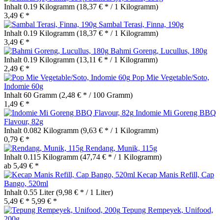
Inhalt
0.19 Kilogramm
(18,37 € * / 1 Kilogramm)
3,49 € *
Sambal Terasi, Finna, 190g
Inhalt
0.19 Kilogramm
(18,37 € * / 1 Kilogramm)
3,49 € *
Bahmi Goreng, Lucullus, 180g
Inhalt
0.19 Kilogramm
(13,11 € * / 1 Kilogramm)
2,49 € *
Pop Mie Vegetable/Soto,
Indomie 60g
Inhalt
60 Gramm
(2,48 € * / 100 Gramm)
1,49 € *
Indomie Mi Goreng BBQ
Flavour, 82g
Inhalt
0.082 Kilogramm
(9,63 € * / 1 Kilogramm)
0,79 € *
Rendang, Munik, 115g
Inhalt
0.115 Kilogramm
(47,74 € * / 1 Kilogramm)
ab 5,49 € *
Kecap Manis Refill, Cap
Bango, 520ml
Inhalt
0.55 Liter
(9,98 € * / 1 Liter)
5,49 € *
5,99 € *
Tepung Rempeyek, Unifood,
200g