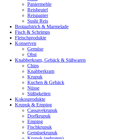
Paniermehle
Reisbeutel
Reispapier
Sushi Reis
Brotaufstrich & Marmelade
Fisch & Schrimps
Fleischprodukte
Konserven
Gemüse
Obst
Knabberkram, Gebäck & Süßwaren
Chips
Knabberkram
Krupuk
Kuchen & Gebäck
Nüsse
Süßigkeiten
Kokosprodukte
Krupuk & Emping
Cassavekrupuk
Dorfkrupuk
Emping
Fischkrupuk
Gemüsekrupuk
Krupuk (gebraten)