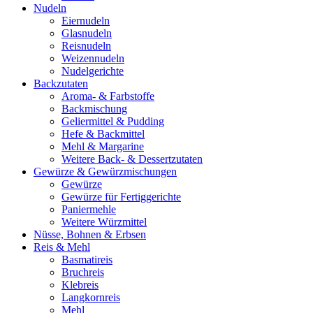
Nudeln
Eiernudeln
Glasnudeln
Reisnudeln
Weizennudeln
Nudelgerichte
Backzutaten
Aroma- & Farbstoffe
Backmischung
Geliermittel & Pudding
Hefe & Backmittel
Mehl & Margarine
Weitere Back- & Dessertzutaten
Gewürze & Gewürzmischungen
Gewürze
Gewürze für Fertiggerichte
Paniermehle
Weitere Würzmittel
Nüsse, Bohnen & Erbsen
Reis & Mehl
Basmatireis
Bruchreis
Klebreis
Langkornreis
Mehl