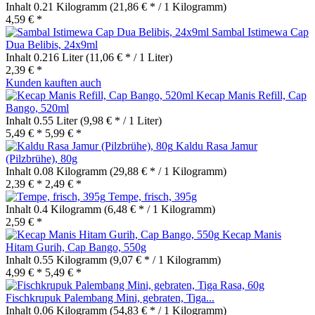
Inhalt
0.21 Kilogramm
(21,86 € * / 1 Kilogramm)
4,59 € *
Sambal Istimewa Cap
Dua Belibis, 24x9ml
Inhalt
0.216 Liter
(11,06 € * / 1 Liter)
2,39 € *
Kunden kauften auch
Kecap Manis Refill, Cap
Bango, 520ml
Inhalt
0.55 Liter
(9,98 € * / 1 Liter)
5,49 € *
5,99 € *
Kaldu Rasa Jamur
(Pilzbrühe), 80g
Inhalt
0.08 Kilogramm
(29,88 € * / 1 Kilogramm)
2,39 € *
2,49 € *
Tempe, frisch, 395g
Inhalt
0.4 Kilogramm
(6,48 € * / 1 Kilogramm)
2,59 € *
Kecap Manis
Hitam Gurih, Cap Bango, 550g
Inhalt
0.55 Kilogramm
(9,07 € * / 1 Kilogramm)
4,99 € *
5,49 € *
Fischkrupuk Palembang Mini, gebraten, Tiga...
Inhalt
0.06 Kilogramm
(54,83 € * / 1 Kilogramm)