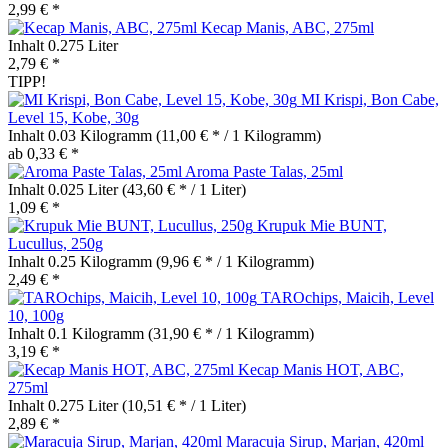
2,99 € *
Kecap Manis, ABC, 275ml
Inhalt
0.275 Liter
2,79 € *
TIPP!
MI Krispi, Bon Cabe,
Level 15, Kobe, 30g
Inhalt
0.03 Kilogramm
(11,00 € * / 1 Kilogramm)
ab 0,33 € *
Aroma Paste Talas, 25ml
Inhalt
0.025 Liter
(43,60 € * / 1 Liter)
1,09 € *
Krupuk Mie BUNT,
Lucullus, 250g
Inhalt
0.25 Kilogramm
(9,96 € * / 1 Kilogramm)
2,49 € *
TAROchips, Maicih, Level
10, 100g
Inhalt
0.1 Kilogramm
(31,90 € * / 1 Kilogramm)
3,19 € *
Kecap Manis HOT, ABC,
275ml
Inhalt
0.275 Liter
(10,51 € * / 1 Liter)
2,89 € *
Maracuja Sirup, Marjan, 420ml