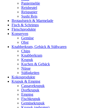
Paniermehle
Reisbeutel
Reispapier
Sushi Reis
Brotaufstrich & Marmelade
Fisch & Schrimps
Fleischprodukte
Konserven
Gemüse
Obst
Knabberkram, Gebäck & Süßwaren
Chips
Knabberkram
Krupuk
Kuchen & Gebäck
Nüsse
Süßigkeiten
Kokosprodukte
Krupuk & Emping
Cassavekrupuk
Dorfkrupuk
Emping
Fischkrupuk
Gemüsekrupuk
Krupuk (gebraten)