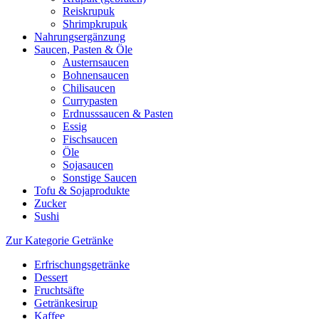
Reiskrupuk
Shrimpkrupuk
Nahrungsergänzung
Saucen, Pasten & Öle
Austernsaucen
Bohnensaucen
Chilisaucen
Currypasten
Erdnusssaucen & Pasten
Essig
Fischsaucen
Öle
Sojasaucen
Sonstige Saucen
Tofu & Sojaprodukte
Zucker
Sushi
Zur Kategorie Getränke
Erfrischungsgetränke
Dessert
Fruchtsäfte
Getränkesirup
Kaffee