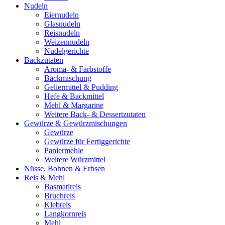
Nudeln
Eiernudeln
Glasnudeln
Reisnudeln
Weizennudeln
Nudelgerichte
Backzutaten
Aroma- & Farbstoffe
Backmischung
Geliermittel & Pudding
Hefe & Backmittel
Mehl & Margarine
Weitere Back- & Dessertzutaten
Gewürze & Gewürzmischungen
Gewürze
Gewürze für Fertiggerichte
Paniermehle
Weitere Würzmittel
Nüsse, Bohnen & Erbsen
Reis & Mehl
Basmatireis
Bruchreis
Klebreis
Langkornreis
Mehl