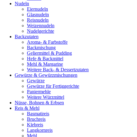
Nudeln
Eiernudeln
Glasnudeln
Reisnudeln
Weizennudeln
Nudelgerichte
Backzutaten
Aroma- & Farbstoffe
Backmischung
Geliermittel & Pudding
Hefe & Backmittel
Mehl & Margarine
Weitere Back- & Dessertzutaten
Gewürze & Gewürzmischungen
Gewürze
Gewürze für Fertiggerichte
Paniermehle
Weitere Würzmittel
Nüsse, Bohnen & Erbsen
Reis & Mehl
Basmatireis
Bruchreis
Klebreis
Langkornreis
Mehl