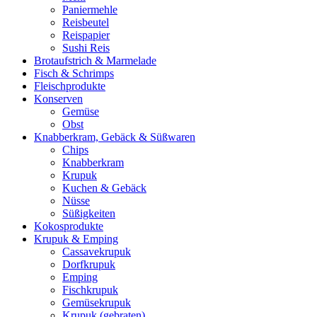
Paniermehle
Reisbeutel
Reispapier
Sushi Reis
Brotaufstrich & Marmelade
Fisch & Schrimps
Fleischprodukte
Konserven
Gemüse
Obst
Knabberkram, Gebäck & Süßwaren
Chips
Knabberkram
Krupuk
Kuchen & Gebäck
Nüsse
Süßigkeiten
Kokosprodukte
Krupuk & Emping
Cassavekrupuk
Dorfkrupuk
Emping
Fischkrupuk
Gemüsekrupuk
Krupuk (gebraten)