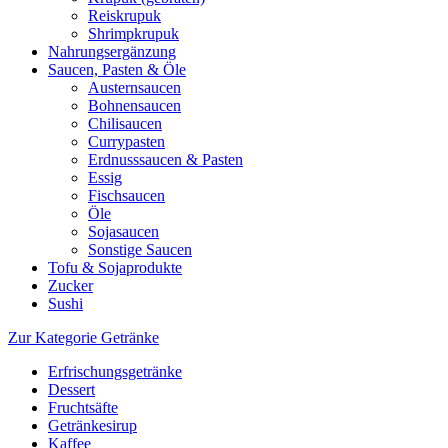
Reiskrupuk
Shrimpkrupuk
Nahrungsergänzung
Saucen, Pasten & Öle
Austernsaucen
Bohnensaucen
Chilisaucen
Currypasten
Erdnusssaucen & Pasten
Essig
Fischsaucen
Öle
Sojasaucen
Sonstige Saucen
Tofu & Sojaprodukte
Zucker
Sushi
Zur Kategorie Getränke
Erfrischungsgetränke
Dessert
Fruchtsäfte
Getränkesirup
Kaffee