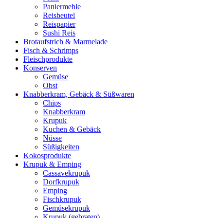
Paniermehle
Reisbeutel
Reispapier
Sushi Reis
Brotaufstrich & Marmelade
Fisch & Schrimps
Fleischprodukte
Konserven
Gemüse
Obst
Knabberkram, Gebäck & Süßwaren
Chips
Knabberkram
Krupuk
Kuchen & Gebäck
Nüsse
Süßigkeiten
Kokosprodukte
Krupuk & Emping
Cassavekrupuk
Dorfkrupuk
Emping
Fischkrupuk
Gemüsekrupuk
Krupuk (gebraten)