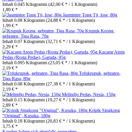
Inhalt
0.045 Kilogramm
(42,00 € * / 1 Kilogramm)
1,89 € *
Jasmintee Tong Tji, lose, 80g
Inhalt
0.08 Kilogramm
(24,88 € * / 1 Kilogramm)
1,99 € *
Krupuk Keong,
gebraten, Tiga Rasa, 70g
Inhalt
0.07 Kilogramm
(32,71 € * / 1 Kilogramm)
2,29 € *
Kacang Atom
Pedas (Rosta Pedas), Garuda, 95g
Inhalt
0.095 Kilogramm
(23,05 € * / 1 Kilogramm)
2,19 € *
Tofukrupuk, gebraten,
Tiga Rasa, 80g
Inhalt
0.08 Kilogramm
(27,38 € * / 1 Kilogramm)
2,19 € *
Melindjo Pedas, Nesia, 150g
Inhalt
0.15 Kilogramm
(19,27 € * / 1 Kilogramm)
2,89 € *
Kripik Singkong
"Original", Kusuka, 180g
Inhalt
0.18 Kilogramm
(20,83 € * / 1 Kilogramm)
3,75 € *
Kunden haben sich ebenfalls angesehen