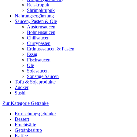
Reiskrupuk
Shrimpkrupuk
Nahrungsergänzung
Saucen, Pasten & Öle
Austernsaucen
Bohnensaucen
Chilisaucen
Currypasten
Erdnusssaucen & Pasten
Essig
Fischsaucen
Öle
Sojasaucen
Sonstige Saucen
Tofu & Sojaprodukte
Zucker
Sushi
Zur Kategorie Getränke
Erfrischungsgetränke
Dessert
Fruchtsäfte
Getränkesirup
Kaffee