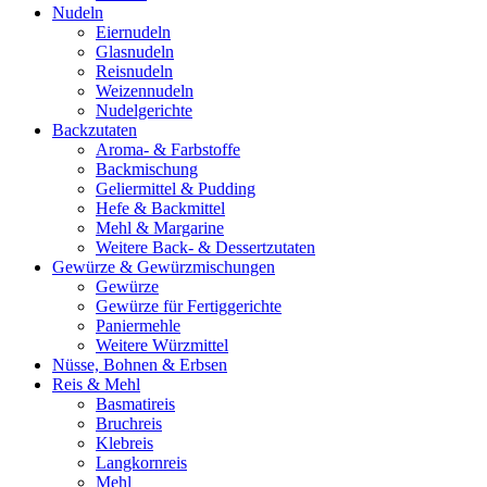
Nudeln
Eiernudeln
Glasnudeln
Reisnudeln
Weizennudeln
Nudelgerichte
Backzutaten
Aroma- & Farbstoffe
Backmischung
Geliermittel & Pudding
Hefe & Backmittel
Mehl & Margarine
Weitere Back- & Dessertzutaten
Gewürze & Gewürzmischungen
Gewürze
Gewürze für Fertiggerichte
Paniermehle
Weitere Würzmittel
Nüsse, Bohnen & Erbsen
Reis & Mehl
Basmatireis
Bruchreis
Klebreis
Langkornreis
Mehl