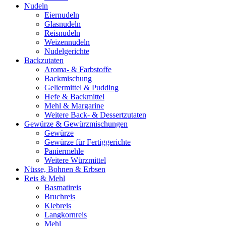
Nudeln
Eiernudeln
Glasnudeln
Reisnudeln
Weizennudeln
Nudelgerichte
Backzutaten
Aroma- & Farbstoffe
Backmischung
Geliermittel & Pudding
Hefe & Backmittel
Mehl & Margarine
Weitere Back- & Dessertzutaten
Gewürze & Gewürzmischungen
Gewürze
Gewürze für Fertiggerichte
Paniermehle
Weitere Würzmittel
Nüsse, Bohnen & Erbsen
Reis & Mehl
Basmatireis
Bruchreis
Klebreis
Langkornreis
Mehl