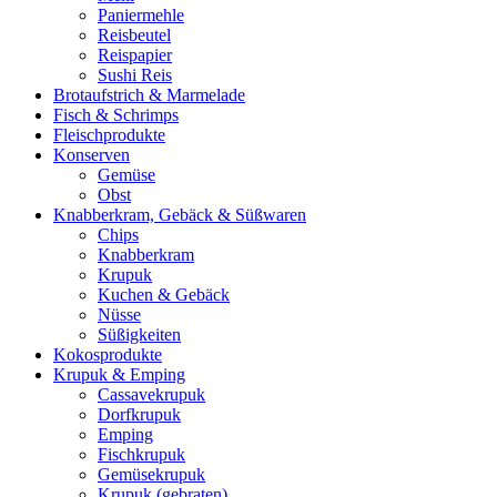
Paniermehle
Reisbeutel
Reispapier
Sushi Reis
Brotaufstrich & Marmelade
Fisch & Schrimps
Fleischprodukte
Konserven
Gemüse
Obst
Knabberkram, Gebäck & Süßwaren
Chips
Knabberkram
Krupuk
Kuchen & Gebäck
Nüsse
Süßigkeiten
Kokosprodukte
Krupuk & Emping
Cassavekrupuk
Dorfkrupuk
Emping
Fischkrupuk
Gemüsekrupuk
Krupuk (gebraten)