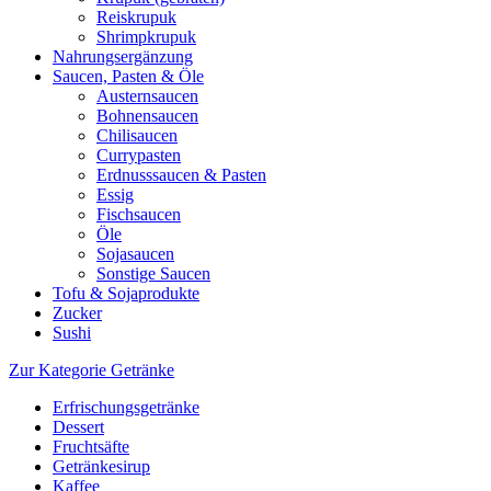
Reiskrupuk
Shrimpkrupuk
Nahrungsergänzung
Saucen, Pasten & Öle
Austernsaucen
Bohnensaucen
Chilisaucen
Currypasten
Erdnusssaucen & Pasten
Essig
Fischsaucen
Öle
Sojasaucen
Sonstige Saucen
Tofu & Sojaprodukte
Zucker
Sushi
Zur Kategorie Getränke
Erfrischungsgetränke
Dessert
Fruchtsäfte
Getränkesirup
Kaffee