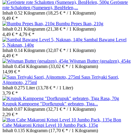
Geröstete
rote Schalotten (Sumenep), BenHelen,...
Inhalt
0.52 Kilogramm
(18,25 € * / 1 Kilogramm)
9,49 € *
Bumbu Pepes Ikan, 210g
Inhalt
0.21 Kilogramm
(21,38 € * / 1 Kilogramm)
4,49 € *
4,79 € *
Sambal Bawang Level
5, Naknan, 140g
Inhalt
0.14 Kilogramm
(32,07 € * / 1 Kilogramm)
4,49 € *
Wijsman Butter (gesalzen), 454g
Inhalt
0.454 Kilogramm
(33,02 € * / 1 Kilogramm)
14,99 € *
Saus Teriyaki Saori,
Ajinomoto, 275ml
Inhalt
0.275 Liter
(13,78 € * / 1 Liter)
3,79 € *
Krupuk Kampoeng "Dorfkrupuk" gebraten, Tiga...
Inhalt
0.07 Kilogramm
(32,71 € * / 1 Kilogramm)
2,29 € *
Bon
Cabe Makaroni Krispi Level 10 Jumbo Pack, 135g
Inhalt
0.135 Kilogramm
(17,70 € * / 1 Kilogramm)