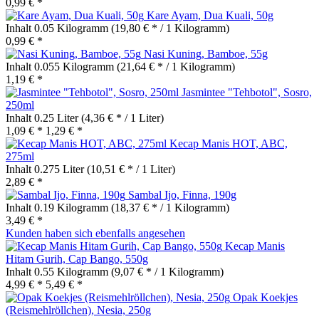
0,99 € *
Kare Ayam, Dua Kuali, 50g
Inhalt
0.05 Kilogramm
(19,80 € * / 1 Kilogramm)
0,99 € *
Nasi Kuning, Bamboe, 55g
Inhalt
0.055 Kilogramm
(21,64 € * / 1 Kilogramm)
1,19 € *
Jasmintee "Tehbotol", Sosro,
250ml
Inhalt
0.25 Liter
(4,36 € * / 1 Liter)
1,09 € *
1,29 € *
Kecap Manis HOT, ABC,
275ml
Inhalt
0.275 Liter
(10,51 € * / 1 Liter)
2,89 € *
Sambal Ijo, Finna, 190g
Inhalt
0.19 Kilogramm
(18,37 € * / 1 Kilogramm)
3,49 € *
Kunden haben sich ebenfalls angesehen
Kecap Manis
Hitam Gurih, Cap Bango, 550g
Inhalt
0.55 Kilogramm
(9,07 € * / 1 Kilogramm)
4,99 € *
5,49 € *
Opak Koekjes
(Reismehlröllchen), Nesia, 250g