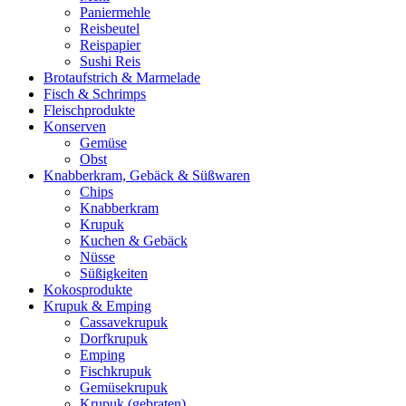
Paniermehle
Reisbeutel
Reispapier
Sushi Reis
Brotaufstrich & Marmelade
Fisch & Schrimps
Fleischprodukte
Konserven
Gemüse
Obst
Knabberkram, Gebäck & Süßwaren
Chips
Knabberkram
Krupuk
Kuchen & Gebäck
Nüsse
Süßigkeiten
Kokosprodukte
Krupuk & Emping
Cassavekrupuk
Dorfkrupuk
Emping
Fischkrupuk
Gemüsekrupuk
Krupuk (gebraten)