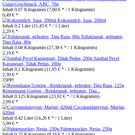
Gulai-Geschmack, ABC, 70g
Inhalt
0.07 Kilogramm
(7,00 € * / 1 Kilogramm)
0,49 € *
Kokosmilch, Sasa, 200ml
Inhalt
0.2 Liter
(11,45 € * / 1 Liter)
2,29 € *
Tofukrupuk, gebraten,
Tiga Rasa, 80g
Inhalt
0.08 Kilogramm
(27,38 € * / 1 Kilogramm)
2,19 € *
Sambal Pecel
Karangsari, Tidak Pedas, 200g
Inhalt
0.2 Kilogramm
(11,95 € * / 1 Kilogramm)
2,39 € *
TIPP!
Rengginang Goreng - Reiskrupuk, gebraten, Tiga...
Inhalt
0.125 Kilogramm
(23,92 € * / 1 Kilogramm)
2,99 € *
Cocopandansyrup, Marjan,
420ml
Inhalt
0.42 Liter
(14,26 € * / 1 Liter)
5,99 € *
Palmenzucker, Nesia, 250g
Inhalt
0.25 Kilogramm
(9,16 € * / 1 Kilogramm)