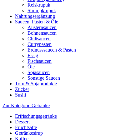
Reiskrupuk
Shrimpkrupuk
Nahrungsergänzung
Saucen, Pasten & Öle
Austernsaucen
Bohnensaucen
Chilisaucen
Currypasten
Erdnusssaucen & Pasten
Essig
Fischsaucen
Öle
Sojasaucen
Sonstige Saucen
Tofu & Sojaprodukte
Zucker
Sushi
Zur Kategorie Getränke
Erfrischungsgetränke
Dessert
Fruchtsäfte
Getränkesirup
Kaffee