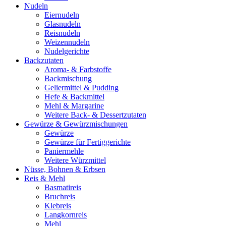
Nudeln
Eiernudeln
Glasnudeln
Reisnudeln
Weizennudeln
Nudelgerichte
Backzutaten
Aroma- & Farbstoffe
Backmischung
Geliermittel & Pudding
Hefe & Backmittel
Mehl & Margarine
Weitere Back- & Dessertzutaten
Gewürze & Gewürzmischungen
Gewürze
Gewürze für Fertiggerichte
Paniermehle
Weitere Würzmittel
Nüsse, Bohnen & Erbsen
Reis & Mehl
Basmatireis
Bruchreis
Klebreis
Langkornreis
Mehl