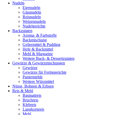
Nudeln
Eiernudeln
Glasnudeln
Reisnudeln
Weizennudeln
Nudelgerichte
Backzutaten
Aroma- & Farbstoffe
Backmischung
Geliermittel & Pudding
Hefe & Backmittel
Mehl & Margarine
Weitere Back- & Dessertzutaten
Gewürze & Gewürzmischungen
Gewürze
Gewürze für Fertiggerichte
Paniermehle
Weitere Würzmittel
Nüsse, Bohnen & Erbsen
Reis & Mehl
Basmatireis
Bruchreis
Klebreis
Langkornreis
Mehl