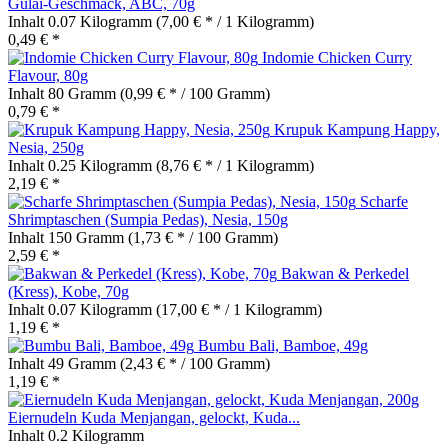
Gulai-Geschmack, ABC, 70g
Inhalt
0.07 Kilogramm
(7,00 € * / 1 Kilogramm)
0,49 € *
Indomie Chicken Curry
Flavour, 80g
Inhalt
80 Gramm
(0,99 € * / 100 Gramm)
0,79 € *
Krupuk Kampung Happy,
Nesia, 250g
Inhalt
0.25 Kilogramm
(8,76 € * / 1 Kilogramm)
2,19 € *
Scharfe
Shrimptaschen (Sumpia Pedas), Nesia, 150g
Inhalt
150 Gramm
(1,73 € * / 100 Gramm)
2,59 € *
Bakwan & Perkedel
(Kress), Kobe, 70g
Inhalt
0.07 Kilogramm
(17,00 € * / 1 Kilogramm)
1,19 € *
Bumbu Bali, Bamboe, 49g
Inhalt
49 Gramm
(2,43 € * / 100 Gramm)
1,19 € *
Eiernudeln Kuda Menjangan, gelockt, Kuda...
Inhalt
0.2 Kilogramm