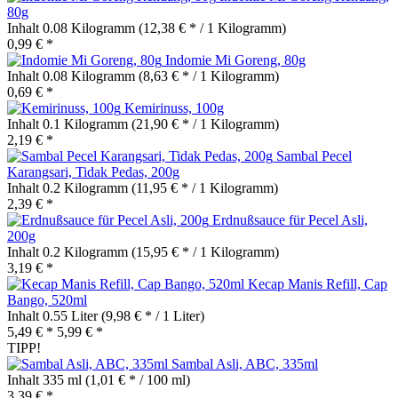
80g
Inhalt
0.08 Kilogramm
(12,38 € * / 1 Kilogramm)
0,99 € *
Indomie Mi Goreng, 80g
Inhalt
0.08 Kilogramm
(8,63 € * / 1 Kilogramm)
0,69 € *
Kemirinuss, 100g
Inhalt
0.1 Kilogramm
(21,90 € * / 1 Kilogramm)
2,19 € *
Sambal Pecel
Karangsari, Tidak Pedas, 200g
Inhalt
0.2 Kilogramm
(11,95 € * / 1 Kilogramm)
2,39 € *
Erdnußsauce für Pecel Asli,
200g
Inhalt
0.2 Kilogramm
(15,95 € * / 1 Kilogramm)
3,19 € *
Kecap Manis Refill, Cap
Bango, 520ml
Inhalt
0.55 Liter
(9,98 € * / 1 Liter)
5,49 € *
5,99 € *
TIPP!
Sambal Asli, ABC, 335ml
Inhalt
335 ml
(1,01 € * / 100 ml)
3,39 € *