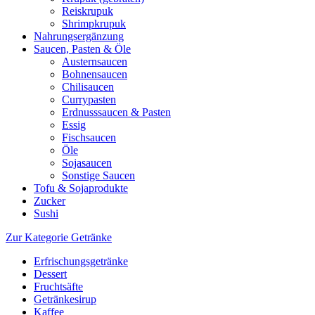
Reiskrupuk
Shrimpkrupuk
Nahrungsergänzung
Saucen, Pasten & Öle
Austernsaucen
Bohnensaucen
Chilisaucen
Currypasten
Erdnusssaucen & Pasten
Essig
Fischsaucen
Öle
Sojasaucen
Sonstige Saucen
Tofu & Sojaprodukte
Zucker
Sushi
Zur Kategorie Getränke
Erfrischungsgetränke
Dessert
Fruchtsäfte
Getränkesirup
Kaffee