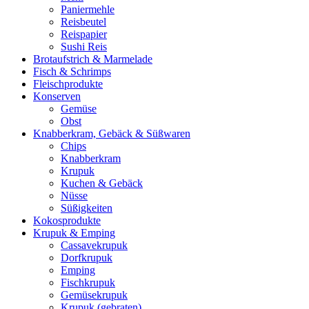
Paniermehle
Reisbeutel
Reispapier
Sushi Reis
Brotaufstrich & Marmelade
Fisch & Schrimps
Fleischprodukte
Konserven
Gemüse
Obst
Knabberkram, Gebäck & Süßwaren
Chips
Knabberkram
Krupuk
Kuchen & Gebäck
Nüsse
Süßigkeiten
Kokosprodukte
Krupuk & Emping
Cassavekrupuk
Dorfkrupuk
Emping
Fischkrupuk
Gemüsekrupuk
Krupuk (gebraten)