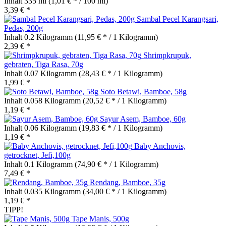
Inhalt
335 ml
(1,01 € * / 100 ml)
3,39 € *
Sambal Pecel Karangsari,
Pedas, 200g
Inhalt
0.2 Kilogramm
(11,95 € * / 1 Kilogramm)
2,39 € *
Shrimpkrupuk,
gebraten, Tiga Rasa, 70g
Inhalt
0.07 Kilogramm
(28,43 € * / 1 Kilogramm)
1,99 € *
Soto Betawi, Bamboe, 58g
Inhalt
0.058 Kilogramm
(20,52 € * / 1 Kilogramm)
1,19 € *
Sayur Asem, Bamboe, 60g
Inhalt
0.06 Kilogramm
(19,83 € * / 1 Kilogramm)
1,19 € *
Baby Anchovis,
getrocknet, Jefi,100g
Inhalt
0.1 Kilogramm
(74,90 € * / 1 Kilogramm)
7,49 € *
Rendang, Bamboe, 35g
Inhalt
0.035 Kilogramm
(34,00 € * / 1 Kilogramm)
1,19 € *
TIPP!
Tape Manis, 500g