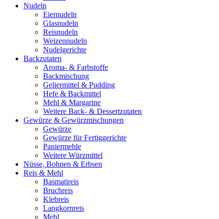
Nudeln
Eiernudeln
Glasnudeln
Reisnudeln
Weizennudeln
Nudelgerichte
Backzutaten
Aroma- & Farbstoffe
Backmischung
Geliermittel & Pudding
Hefe & Backmittel
Mehl & Margarine
Weitere Back- & Dessertzutaten
Gewürze & Gewürzmischungen
Gewürze
Gewürze für Fertiggerichte
Paniermehle
Weitere Würzmittel
Nüsse, Bohnen & Erbsen
Reis & Mehl
Basmatireis
Bruchreis
Klebreis
Langkornreis
Mehl