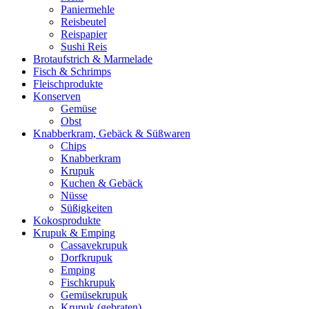
Paniermehle
Reisbeutel
Reispapier
Sushi Reis
Brotaufstrich & Marmelade
Fisch & Schrimps
Fleischprodukte
Konserven
Gemüse
Obst
Knabberkram, Gebäck & Süßwaren
Chips
Knabberkram
Krupuk
Kuchen & Gebäck
Nüsse
Süßigkeiten
Kokosprodukte
Krupuk & Emping
Cassavekrupuk
Dorfkrupuk
Emping
Fischkrupuk
Gemüsekrupuk
Krupuk (gebraten)