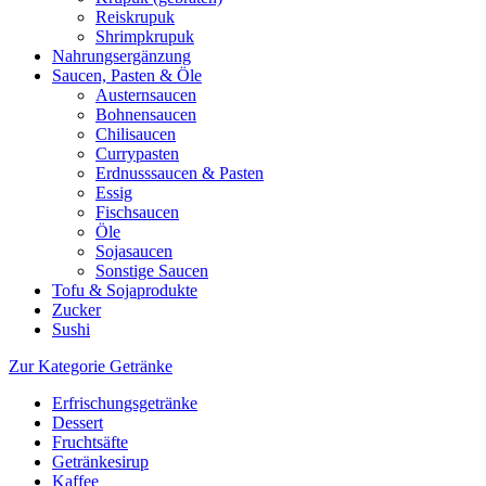
Reiskrupuk
Shrimpkrupuk
Nahrungsergänzung
Saucen, Pasten & Öle
Austernsaucen
Bohnensaucen
Chilisaucen
Currypasten
Erdnusssaucen & Pasten
Essig
Fischsaucen
Öle
Sojasaucen
Sonstige Saucen
Tofu & Sojaprodukte
Zucker
Sushi
Zur Kategorie Getränke
Erfrischungsgetränke
Dessert
Fruchtsäfte
Getränkesirup
Kaffee