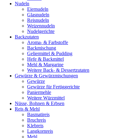
Nudeln
Eiernudeln
Glasnudeln
Reisnudeln
Weizennudeln
Nudelgerichte
Backzutaten
Aroma- & Farbstoffe
Backmischung
Geliermittel & Pudding
Hefe & Backmittel
Mehl & Margarine
Weitere Back- & Dessertzutaten
Gewürze & Gewürzmischungen
Gewürze
Gewürze für Fertiggerichte
Paniermehle
Weitere Würzmittel
Nüsse, Bohnen & Erbsen
Reis & Mehl
Basmatireis
Bruchreis
Klebreis
Langkornreis
Mehl