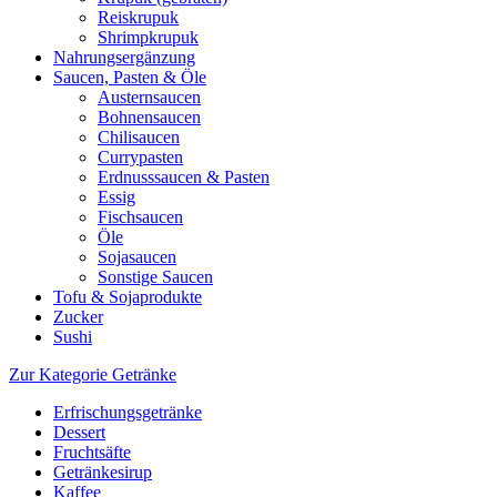
Reiskrupuk
Shrimpkrupuk
Nahrungsergänzung
Saucen, Pasten & Öle
Austernsaucen
Bohnensaucen
Chilisaucen
Currypasten
Erdnusssaucen & Pasten
Essig
Fischsaucen
Öle
Sojasaucen
Sonstige Saucen
Tofu & Sojaprodukte
Zucker
Sushi
Zur Kategorie Getränke
Erfrischungsgetränke
Dessert
Fruchtsäfte
Getränkesirup
Kaffee