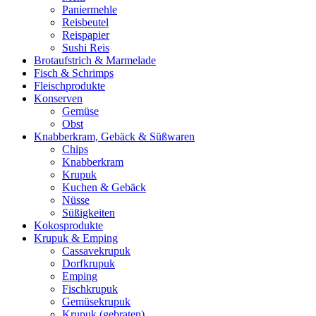
Paniermehle
Reisbeutel
Reispapier
Sushi Reis
Brotaufstrich & Marmelade
Fisch & Schrimps
Fleischprodukte
Konserven
Gemüse
Obst
Knabberkram, Gebäck & Süßwaren
Chips
Knabberkram
Krupuk
Kuchen & Gebäck
Nüsse
Süßigkeiten
Kokosprodukte
Krupuk & Emping
Cassavekrupuk
Dorfkrupuk
Emping
Fischkrupuk
Gemüsekrupuk
Krupuk (gebraten)