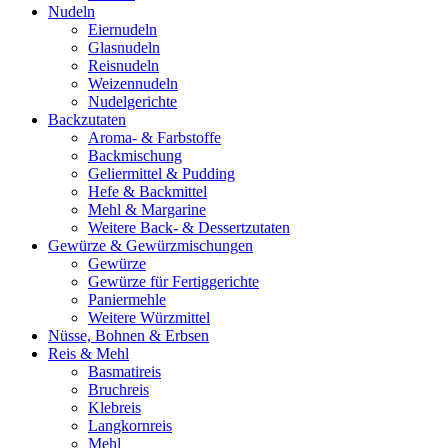
Nudeln
Eiernudeln
Glasnudeln
Reisnudeln
Weizennudeln
Nudelgerichte
Backzutaten
Aroma- & Farbstoffe
Backmischung
Geliermittel & Pudding
Hefe & Backmittel
Mehl & Margarine
Weitere Back- & Dessertzutaten
Gewürze & Gewürzmischungen
Gewürze
Gewürze für Fertiggerichte
Paniermehle
Weitere Würzmittel
Nüsse, Bohnen & Erbsen
Reis & Mehl
Basmatireis
Bruchreis
Klebreis
Langkornreis
Mehl