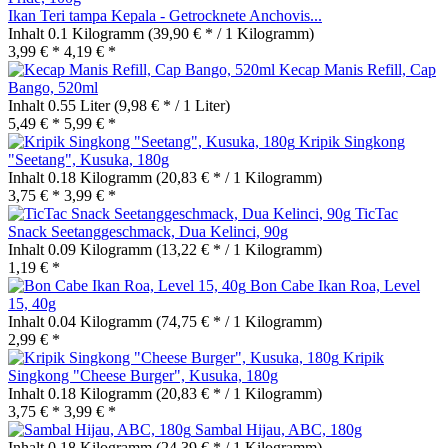
Ikan Teri tampa Kepala - Getrocknete Anchovis...
Inhalt
0.1 Kilogramm
(39,90 € * / 1 Kilogramm)
3,99 € *
4,19 € *
Kecap Manis Refill, Cap
Bango, 520ml
Inhalt
0.55 Liter
(9,98 € * / 1 Liter)
5,49 € *
5,99 € *
Kripik Singkong
"Seetang", Kusuka, 180g
Inhalt
0.18 Kilogramm
(20,83 € * / 1 Kilogramm)
3,75 € *
3,99 € *
TicTac
Snack Seetanggeschmack, Dua Kelinci, 90g
Inhalt
0.09 Kilogramm
(13,22 € * / 1 Kilogramm)
1,19 € *
Bon Cabe Ikan Roa, Level
15, 40g
Inhalt
0.04 Kilogramm
(74,75 € * / 1 Kilogramm)
2,99 € *
Kripik
Singkong "Cheese Burger", Kusuka, 180g
Inhalt
0.18 Kilogramm
(20,83 € * / 1 Kilogramm)
3,75 € *
3,99 € *
Sambal Hijau, ABC, 180g
Inhalt
0.18 Kilogramm
(24,39 € * / 1 Kilogramm)