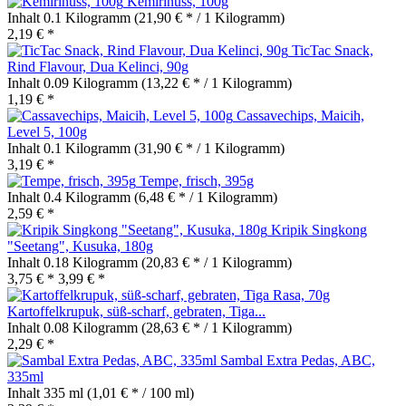
Kemirinuss, 100g
Inhalt
0.1 Kilogramm
(21,90 € * / 1 Kilogramm)
2,19 € *
TicTac Snack,
Rind Flavour, Dua Kelinci, 90g
Inhalt
0.09 Kilogramm
(13,22 € * / 1 Kilogramm)
1,19 € *
Cassavechips, Maicih,
Level 5, 100g
Inhalt
0.1 Kilogramm
(31,90 € * / 1 Kilogramm)
3,19 € *
Tempe, frisch, 395g
Inhalt
0.4 Kilogramm
(6,48 € * / 1 Kilogramm)
2,59 € *
Kripik Singkong
"Seetang", Kusuka, 180g
Inhalt
0.18 Kilogramm
(20,83 € * / 1 Kilogramm)
3,75 € *
3,99 € *
Kartoffelkrupuk, süß-scharf, gebraten, Tiga...
Inhalt
0.08 Kilogramm
(28,63 € * / 1 Kilogramm)
2,29 € *
Sambal Extra Pedas, ABC,
335ml
Inhalt
335 ml
(1,01 € * / 100 ml)