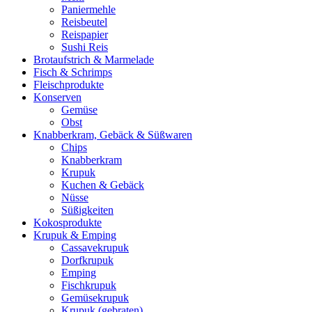
Paniermehle
Reisbeutel
Reispapier
Sushi Reis
Brotaufstrich & Marmelade
Fisch & Schrimps
Fleischprodukte
Konserven
Gemüse
Obst
Knabberkram, Gebäck & Süßwaren
Chips
Knabberkram
Krupuk
Kuchen & Gebäck
Nüsse
Süßigkeiten
Kokosprodukte
Krupuk & Emping
Cassavekrupuk
Dorfkrupuk
Emping
Fischkrupuk
Gemüsekrupuk
Krupuk (gebraten)