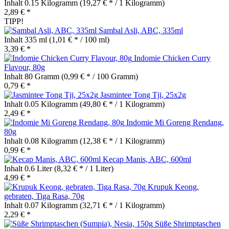
Inhalt
0.15 Kilogramm
(19,27 € * / 1 Kilogramm)
2,89 € *
TIPP!
Sambal Asli, ABC, 335ml
Inhalt
335 ml
(1,01 € * / 100 ml)
3,39 € *
Indomie Chicken Curry
Flavour, 80g
Inhalt
80 Gramm
(0,99 € * / 100 Gramm)
0,79 € *
Jasmintee Tong Tji, 25x2g
Inhalt
0.05 Kilogramm
(49,80 € * / 1 Kilogramm)
2,49 € *
Indomie Mi Goreng Rendang,
80g
Inhalt
0.08 Kilogramm
(12,38 € * / 1 Kilogramm)
0,99 € *
Kecap Manis, ABC, 600ml
Inhalt
0.6 Liter
(8,32 € * / 1 Liter)
4,99 € *
Krupuk Keong,
gebraten, Tiga Rasa, 70g
Inhalt
0.07 Kilogramm
(32,71 € * / 1 Kilogramm)
2,29 € *
Süße Shrimptaschen