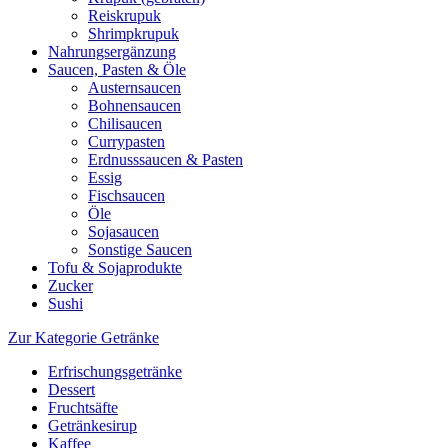
Reiskrupuk
Shrimpkrupuk
Nahrungsergänzung
Saucen, Pasten & Öle
Austernsaucen
Bohnensaucen
Chilisaucen
Currypasten
Erdnusssaucen & Pasten
Essig
Fischsaucen
Öle
Sojasaucen
Sonstige Saucen
Tofu & Sojaprodukte
Zucker
Sushi
Zur Kategorie Getränke
Erfrischungsgetränke
Dessert
Fruchtsäfte
Getränkesirup
Kaffee