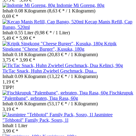
Indomie Mi Goreng, 80g
Inhalt
0.08 Kilogramm
(8,63 € * / 1 Kilogramm)
0,69 € *
Kecap Manis Refill, Cap
Bango, 520ml
Inhalt
0.55 Liter
(9,98 € * / 1 Liter)
5,49 € *
5,99 € *
Kripik
Singkong "Cheese Burger", Kusuka, 180g
Inhalt
0.18 Kilogramm
(20,83 € * / 1 Kilogramm)
3,75 € *
3,99 € *
TicTac Snack, Huhn Zwiebel Geschmack, Dua...
Inhalt
0.09 Kilogramm
(13,22 € * / 1 Kilogramm)
1,19 € *
TIPP!
Fischkrupuk
"Palembang", gebraten, Tiga Rasa, 60g
Inhalt
0.06 Kilogramm
(53,17 € * / 1 Kilogramm)
3,19 € *
Jasmintee
"Tehbotol" Family Pack, Sosro, 1l
Inhalt
1 Liter
3,99 € *